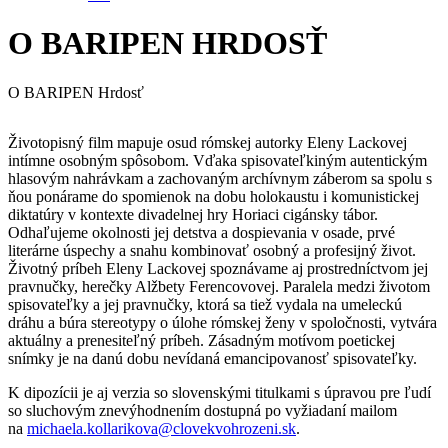
O BARIPEN HRDOSŤ
O BARIPEN Hrdosť
Životopisný film mapuje osud rómskej autorky Eleny Lackovej
intímne osobným spôsobom. Vďaka spisovateľkiným autentickým
hlasovým nahrávkam a zachovaným archívnym záberom sa spolu s
ňou ponárame do spomienok na dobu holokaustu i komunistickej
diktatúry v kontexte divadelnej hry Horiaci cigánsky tábor.
Odhaľujeme okolnosti jej detstva a dospievania v osade, prvé
literárne úspechy a snahu kombinovať osobný a profesijný život.
Životný príbeh Eleny Lackovej spoznávame aj prostredníctvom jej
pravnučky, herečky Alžbety Ferencovovej. Paralela medzi životom
spisovateľky a jej pravnučky, ktorá sa tiež vydala na umeleckú
dráhu a búra stereotypy o úlohe rómskej ženy v spoločnosti, vytvára
aktuálny a prenesiteľný príbeh. Zásadným motívom poetickej
snímky je na danú dobu nevídaná emancipovanosť spisovateľky.
K dipozícii je aj verzia so slovenskými titulkami s úpravou pre ľudí
so sluchovým znevýhodnením dostupná po vyžiadaní mailom
na
michaela.kollarikova@clovekvohrozeni.sk
.