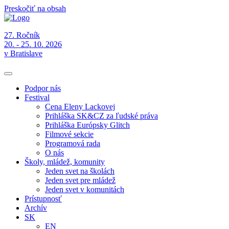
Preskočiť na obsah
27. Ročník
20. - 25. 10. 2026
v Bratislave
Podpor nás
Festival
Cena Eleny Lackovej
Prihláška SK&CZ za ľudské práva
Prihláška Európsky Glitch
Filmové sekcie
Programová rada
O nás
Školy, mládež, komunity
Jeden svet na školách
Jeden svet pre mládež
Jeden svet v komunitách
Prístupnosť
Archív
SK
EN