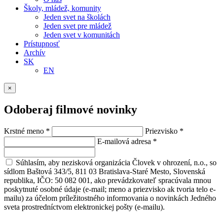
Školy, mládež, komunity
Jeden svet na školách
Jeden svet pre mládež
Jeden svet v komunitách
Prístupnosť
Archív
SK
EN
×
Odoberaj filmové novinky
Krstné meno
*
Priezvisko
*
E-mailová adresa
*
Súhlasím, aby nezisková organizácia Človek v ohrození, n.o., so
sídlom Baštová 343/5, 811 03 Bratislava-Staré Mesto, Slovenská
republika, IČO: 50 082 001, ako prevádzkovateľ spracúvala mnou
poskytnuté osobné údaje (e-mail; meno a priezvisko ak tvoria telo e-
mailu) za účelom príležitostného informovania o novinkách Jedného
sveta prostredníctvom elektronickej pošty (e-mailu).