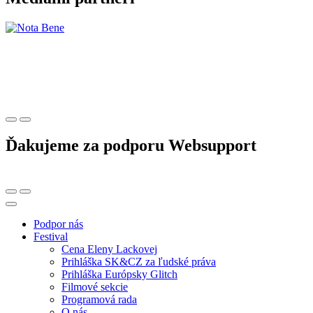
Ďakujeme za podporu Websupport
Podpor nás
Festival
Cena Eleny Lackovej
Prihláška SK&CZ za ľudské práva
Prihláška Európsky Glitch
Filmové sekcie
Programová rada
O nás