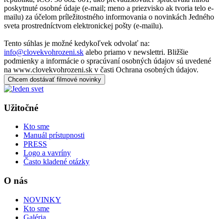
poskytnuté osobné údaje (e-mail; meno a priezvisko ak tvoria telo e-
mailu) za účelom príležitostného informovania o novinkách Jedného
sveta prostredníctvom elektronickej pošty (e-mailu).
Tento súhlas je možné kedykoľvek odvolať na:
info@clovekvohrozeni.sk
alebo priamo v newslettri. Bližšie
podmienky a informácie o spracúvaní osobných údajov sú uvedené
na www.clovekvohrozeni.sk v časti Ochrana osobných údajov.
Chcem dostávať filmové novinky
Užitočné
Kto sme
Manuál prístupnosti
PRESS
Logo a vavríny
Často kladené otázky
O nás
NOVINKY
Kto sme
Galéria