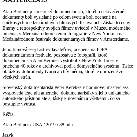
Alan Berliner je americký dokumentarista, ktorého celovečerné
dokumenty boli vysielané po celom svete a boli ocenené na
špičkových medzinárodných filmových festivaloch. Získal tri ceny
Emmy a retrospektívy svojich filmov uviedol v Múzeu moderného
umenia, v Medzinárodnom centre fotografie v New Yorku a na
Medzinárodnom festivale dokumentárnych filmov v Amsterdame.
Jeho filmová esej List vydavateľovi, ocenená na IDFA –
dokumentárnom festivale, pozostáva z fotografií, ktoré
dokumentarista Alan Berliner vystrihol z New York Times v
priebehu 40 rokov a archivoval podľa dômyselného systému. Tisíce
obrázkov dohromady tvoria archív média, ktoré je ohrozené zo
všetkých strán.
Slovenský dokumentarista Peter Kerekes v hodinovej masterclass
vyspovedá legendu americkej dokumentaristiky z jeho unikátneho
autorského prístupu ale aj lásky k novinám a všetkému, čo sa
postupne vytráca.
Réžia
Alan Berliner / USA / 2019 / 88 min.
Jazyk