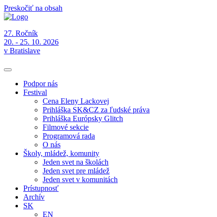
Preskočiť na obsah
27. Ročník
20. - 25. 10. 2026
v Bratislave
Podpor nás
Festival
Cena Eleny Lackovej
Prihláška SK&CZ za ľudské práva
Prihláška Európsky Glitch
Filmové sekcie
Programová rada
O nás
Školy, mládež, komunity
Jeden svet na školách
Jeden svet pre mládež
Jeden svet v komunitách
Prístupnosť
Archív
SK
EN