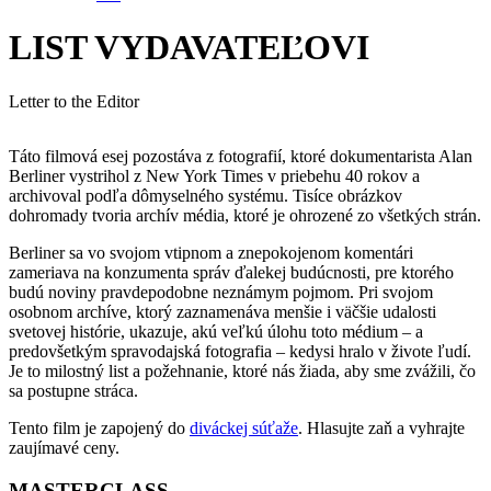
LIST VYDAVATEĽOVI
Letter to the Editor
Táto filmová esej pozostáva z fotografií, ktoré dokumentarista Alan
Berliner vystrihol z New York Times v priebehu 40 rokov a
archivoval podľa dômyselného systému. Tisíce obrázkov
dohromady tvoria archív média, ktoré je ohrozené zo všetkých strán.
Berliner sa vo svojom vtipnom a znepokojenom komentári
zameriava na konzumenta správ ďalekej budúcnosti, pre ktorého
budú noviny pravdepodobne neznámym pojmom. Pri svojom
osobnom archíve, ktorý zaznamenáva menšie i väčšie udalosti
svetovej histórie, ukazuje, akú veľkú úlohu toto médium – a
predovšetkým spravodajská fotografia – kedysi hralo v živote ľudí.
Je to milostný list a požehnanie, ktoré nás žiada, aby sme zvážili, čo
sa postupne stráca.
Tento film je zapojený do
diváckej súťaže
. Hlasujte zaň a vyhrajte
zaujímavé ceny.
MASTERCLASS