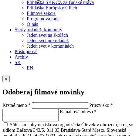
Prihláška SK&CZ za ľudské práva
Prihláška Európsky Glitch
Filmové sekcie
Programová rada
O nás
Školy, mládež, komunity
Jeden svet na školách
Jeden svet pre mládež
Jeden svet v komunitách
Prístupnosť
Archív
SK
EN
×
Odoberaj filmové novinky
Krstné meno
*
Priezvisko
*
E-mailová adresa
*
Súhlasím, aby nezisková organizácia Človek v ohrození, n.o., so
sídlom Baštová 343/5, 811 03 Bratislava-Staré Mesto, Slovenská
republika, IČO: 50 082 001, ako prevádzkovateľ spracúvala mnou