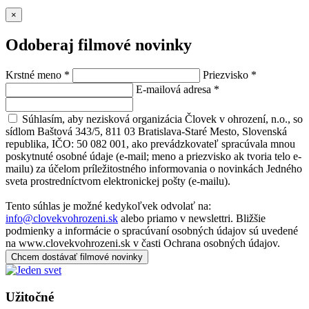
×
Odoberaj filmové novinky
Krstné meno
*
Priezvisko
*
E-mailová adresa
*
Súhlasím, aby nezisková organizácia Človek v ohrození, n.o., so
sídlom Baštová 343/5, 811 03 Bratislava-Staré Mesto, Slovenská
republika, IČO: 50 082 001, ako prevádzkovateľ spracúvala mnou
poskytnuté osobné údaje (e-mail; meno a priezvisko ak tvoria telo e-
mailu) za účelom príležitostného informovania o novinkách Jedného
sveta prostredníctvom elektronickej pošty (e-mailu).
Tento súhlas je možné kedykoľvek odvolať na:
info@clovekvohrozeni.sk
alebo priamo v newslettri. Bližšie
podmienky a informácie o spracúvaní osobných údajov sú uvedené
na www.clovekvohrozeni.sk v časti Ochrana osobných údajov.
Chcem dostávať filmové novinky
Užitočné