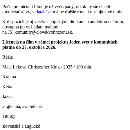
Počet premietaní filmu
je už vyčerpaný, no ak by ste chceli
premietať aj vy, v
databáze
máme ďalšie rovnako zaujímavé tituly.
K dispozícii je aj verzia s popisnými titulkami a audiokomentárom,
dostupná po vyžiadaní mailom
na JS_komunity@clovekvohrozeni.sk.
Licencia na film v rámci projektu Jeden svet v komunitách
platná do 27. októbra 2026.
Réžia
Maia Lekow, Christopher King / 2025 / 103 min.
Krajina
Keňa
Jazyk
angličtina, swahilčina
Titulky
slovenské a anglické