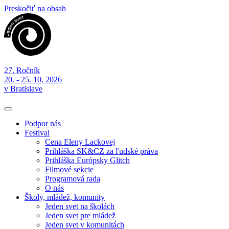
Preskočiť na obsah
27. Ročník
20. - 25. 10. 2026
v Bratislave
Podpor nás
Festival
Cena Eleny Lackovej
Prihláška SK&CZ za ľudské práva
Prihláška Európsky Glitch
Filmové sekcie
Programová rada
O nás
Školy, mládež, komunity
Jeden svet na školách
Jeden svet pre mládež
Jeden svet v komunitách