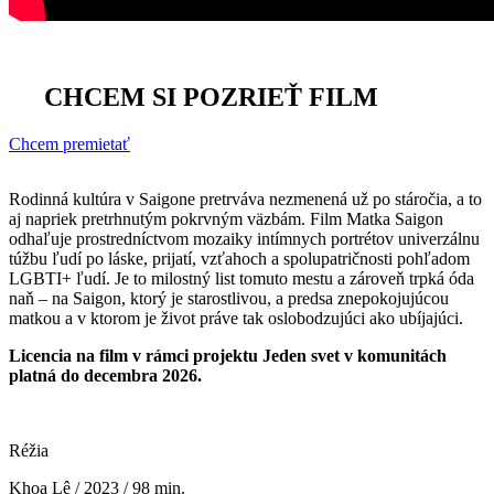
CHCEM SI POZRIEŤ FILM
Chcem premietať
Rodinná kultúra v Saigone pretrváva nezmenená už po stáročia, a to
aj napriek pretrhnutým pokrvným väzbám. Film Matka Saigon
odhaľuje prostredníctvom mozaiky intímnych portrétov univerzálnu
túžbu ľudí po láske, prijatí, vzťahoch a spolupatričnosti pohľadom
LGBTI+ ľudí. Je to milostný list tomuto mestu a zároveň trpká óda
naň – na Saigon, ktorý je starostlivou, a predsa znepokojujúcou
matkou a v ktorom je život práve tak oslobodzujúci ako ubíjajúci.
Licencia na film v rámci projektu Jeden svet v komunitách
platná do decembra 2026.
Réžia
Khoa Lê / 2023 / 98 min.