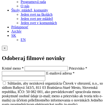
Programová rada
O nás
Školy, mládež, komunity
Jeden svet na školách
Jeden svet pre mládež
Jeden svet v komunitách
Prístupnosť
Archív
SK
EN
×
Odoberaj filmové novinky
Krstné meno
*
Priezvisko
*
E-mailová adresa
*
Súhlasím, aby nezisková organizácia Človek v ohrození, n.o., so
sídlom Baštová 343/5, 811 03 Bratislava-Staré Mesto, Slovenská
republika, IČO: 50 082 001, ako prevádzkovateľ spracúvala mnou
poskytnuté osobné údaje (e-mail; meno a priezvisko ak tvoria telo e-
mailu) za účelom príležitostného informovania o novinkách Jedného
sveta prostredníctvom elektronickej pošty (e-mailu).