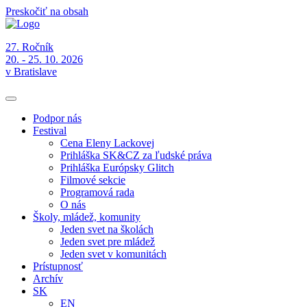
Preskočiť na obsah
27. Ročník
20. - 25. 10. 2026
v Bratislave
Podpor nás
Festival
Cena Eleny Lackovej
Prihláška SK&CZ za ľudské práva
Prihláška Európsky Glitch
Filmové sekcie
Programová rada
O nás
Školy, mládež, komunity
Jeden svet na školách
Jeden svet pre mládež
Jeden svet v komunitách
Prístupnosť
Archív
SK
EN