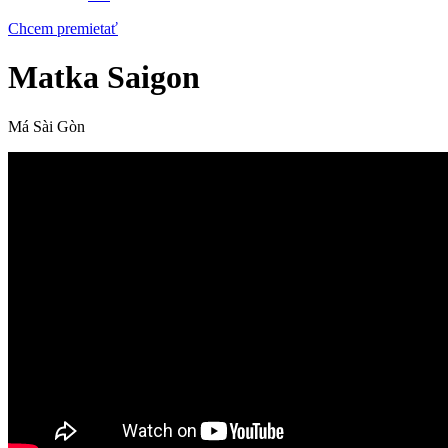
Chcem premietať
Matka Saigon
Má Sài Gòn