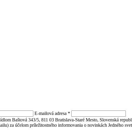
E-mailová adresa
*
 sídlom Baštová 343/5, 811 03 Bratislava-Staré Mesto, Slovenská repu
mailu) za účelom príležitostného informovania o novinkách Jedného svet