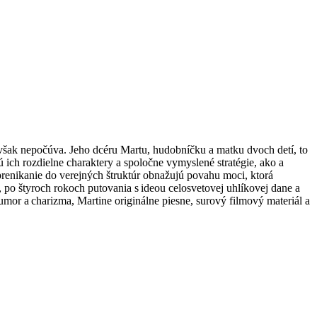
 však nepočúva. Jeho dcéru Martu, hudobníčku a matku dvoch detí, to
ú ich rozdielne charaktery a spoločne vymyslené stratégie, ako a
 prenikanie do verejných štruktúr obnažujú povahu moci, ktorá
, po štyroch rokoch putovania s ideou celosvetovej uhlíkovej dane a
umor a charizma, Martine originálne piesne, surový filmový materiál a