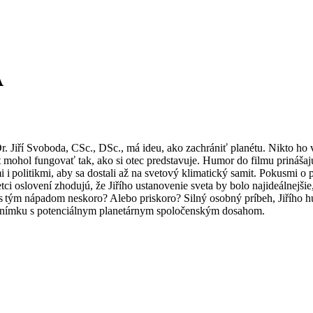
A
. Jiří Svoboda, CSc., DSc., má ideu, ako zachrániť planétu. Nikto ho
et mohol fungovať tak, ako si otec predstavuje. Humor do filmu prinášaj
i i politikmi, aby sa dostali až na svetový klimatický samit. Pokusmi o
i oslovení zhodujú, že Jiřího ustanovenie sveta by bolo najideálnejšie
ú s tým nápadom neskoro? Alebo priskoro? Silný osobný príbeh, Jiřího h
ú snímku s potenciálnym planetárnym spoločenským dosahom.