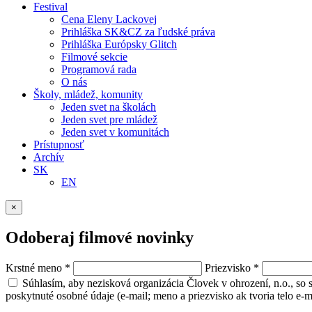
Festival
Cena Eleny Lackovej
Prihláška SK&CZ za ľudské práva
Prihláška Európsky Glitch
Filmové sekcie
Programová rada
O nás
Školy, mládež, komunity
Jeden svet na školách
Jeden svet pre mládež
Jeden svet v komunitách
Prístupnosť
Archív
SK
EN
×
Odoberaj filmové novinky
Krstné meno
*
Priezvisko
*
Súhlasím, aby nezisková organizácia Človek v ohrození, n.o., so
poskytnuté osobné údaje (e-mail; meno a priezvisko ak tvoria telo e-