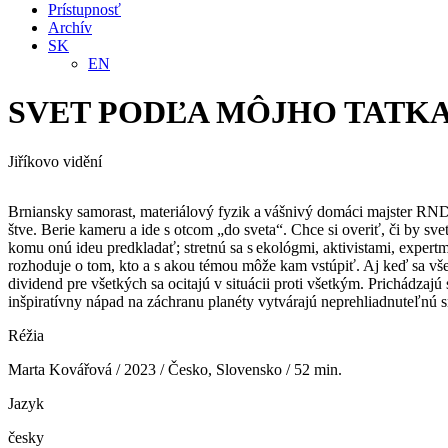
Prístupnosť
Archív
SK
EN
SVET PODĽA MÔJHO TATK
Jiříkovo vidění
Brniansky samorast, materiálový fyzik a vášnivý domáci majster RNDr
štve. Berie kameru a ide s otcom „do sveta“. Chce si overiť, či by sv
komu onú ideu predkladať; stretnú sa s ekológmi, aktivistami, expertm
rozhoduje o tom, kto a s akou témou môže kam vstúpiť. Aj keď sa všetc
dividend pre všetkých sa ocitajú v situácii proti všetkým. Prichádzaj
inšpiratívny nápad na záchranu planéty vytvárajú neprehliadnuteľn
Réžia
Marta Kovářová / 2023 / Česko, Slovensko / 52 min.
Jazyk
česky