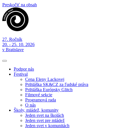
Preskočiť na obsah
27. Ročník
20. - 25. 10. 2026
v Bratislave
Podpor nás
Festival
Cena Eleny Lackovej
Prihláška SK&CZ za ľudské práva
Prihláška Európsky Glitch
Filmové sekcie
Programová rada
O nás
Školy, mládež, komunity
Jeden svet na školách
Jeden svet pre mládež
Jeden svet v komunitách