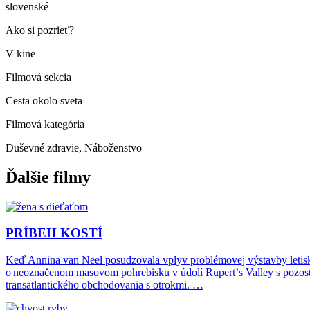
slovenské
Ako si pozrieť?
V kine
Filmová sekcia
Cesta okolo sveta
Filmová kategória
Duševné zdravie, Náboženstvo
Ďalšie filmy
PRÍBEH KOSTÍ
Keď Annina van Neel posudzovala vplyv problémovej výstavby letiska 
o neoznačenom masovom pohrebisku v údolí Rupertʼs Valley s pozosta
transatlantického obchodovania s otrokmi. …