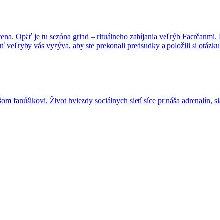
a. Opäť je tu sezóna grind – rituálneho zabíjania veľrýb Faerčanmi. Na
huť veľryby vás vyzýva, aby ste prekonali predsudky a položili si otáz
m fanúšikovi. Život hviezdy sociálnych sietí síce prináša adrenalín, sláv