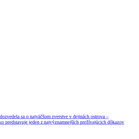
dozvedela sa o najväčšom zverstve v dejinách ostrova –
ko predstavuje jeden z najvýznamnejších prežívajúcich dôkazov