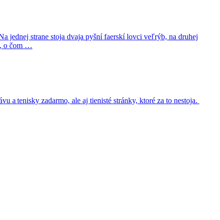
 jednej strane stoja dvaja pyšní faerskí lovci veľrýb, na druhej
ku, o čom …
u a tenisky zadarmo, ale aj tienisté stránky, ktoré za to nestoja.