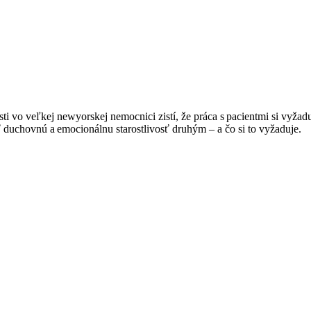
osti vo veľkej newyorskej nemocnici zistí, že práca s pacientmi si vyža
ť duchovnú a emocionálnu starostlivosť druhým – a čo si to vyžaduje.