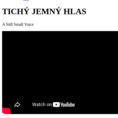
TICHÝ JEMNÝ HLAS
A Still Small Voice