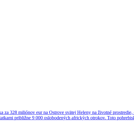
za 328 miliónov eur na Ostrove svätej Heleny na životné prostredie, 
tkami približne 9 000 oslobodených afrických otrokov. Toto pohrebis