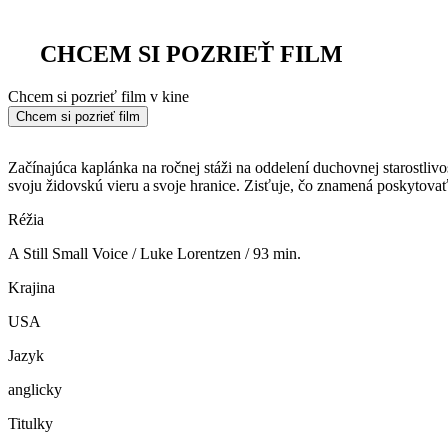
CHCEM SI POZRIEŤ FILM
Chcem si pozrieť film v kine
Chcem si pozrieť film
Začínajúca kaplánka na ročnej stáži na oddelení duchovnej starostliv
svoju židovskú vieru a svoje hranice. Zisťuje, čo znamená poskytova
Réžia
A Still Small Voice / Luke Lorentzen / 93 min.
Krajina
USA
Jazyk
anglicky
Titulky