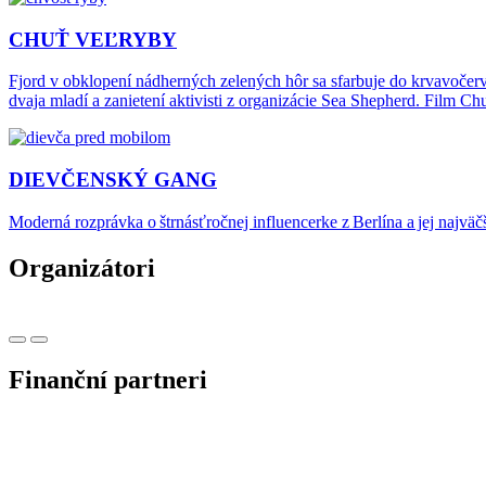
CHUŤ VEĽRYBY
Fjord v obklopení nádherných zelených hôr sa sfarbuje do krvavočerven
dvaja mladí a zanietení aktivisti z organizácie Sea Shepherd. Film C
DIEVČENSKÝ GANG
Moderná rozprávka o štrnásťročnej influencerke z Berlína a jej najväčšo
Organizátori
Finanční partneri