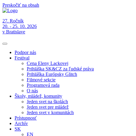
Preskočiť na obsah
27. Ročník
20. - 25. 10. 2026
v Bratislave
Podpor nás
Festival
Cena Eleny Lackovej
Prihláška SK&CZ za ľudské práva
Prihláška Európsky Glitch
Filmové sekcie
Programová rada
O nás
Školy, mládež, komunity
Jeden svet na školách
Jeden svet pre mládež
Jeden svet v komunitách
Prístupnosť
Archív
SK
EN