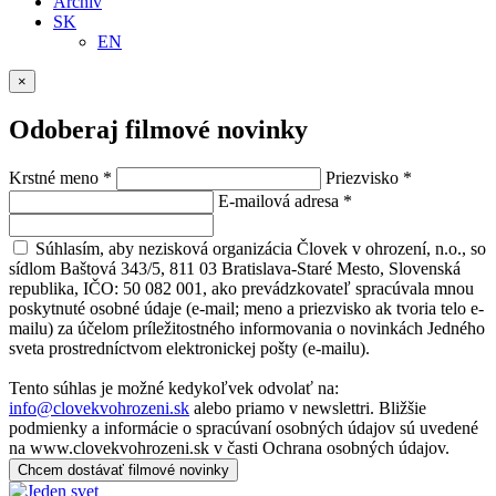
Archív
SK
EN
×
Odoberaj filmové novinky
Krstné meno
*
Priezvisko
*
E-mailová adresa
*
Súhlasím, aby nezisková organizácia Človek v ohrození, n.o., so
sídlom Baštová 343/5, 811 03 Bratislava-Staré Mesto, Slovenská
republika, IČO: 50 082 001, ako prevádzkovateľ spracúvala mnou
poskytnuté osobné údaje (e-mail; meno a priezvisko ak tvoria telo e-
mailu) za účelom príležitostného informovania o novinkách Jedného
sveta prostredníctvom elektronickej pošty (e-mailu).
Tento súhlas je možné kedykoľvek odvolať na:
info@clovekvohrozeni.sk
alebo priamo v newslettri. Bližšie
podmienky a informácie o spracúvaní osobných údajov sú uvedené
na www.clovekvohrozeni.sk v časti Ochrana osobných údajov.
Chcem dostávať filmové novinky