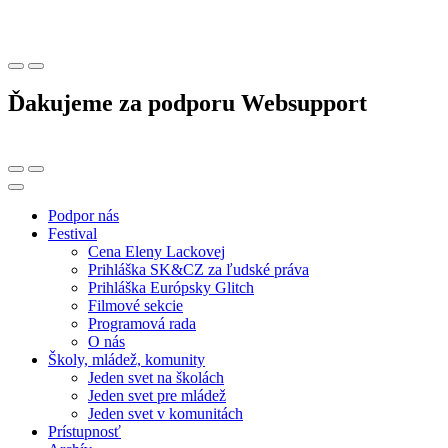
Ďakujeme za podporu Websupport
Podpor nás
Festival
Cena Eleny Lackovej
Prihláška SK&CZ za ľudské práva
Prihláška Európsky Glitch
Filmové sekcie
Programová rada
O nás
Školy, mládež, komunity
Jeden svet na školách
Jeden svet pre mládež
Jeden svet v komunitách
Prístupnosť