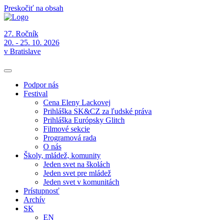
Preskočiť na obsah
27. Ročník
20. - 25. 10. 2026
v Bratislave
Podpor nás
Festival
Cena Eleny Lackovej
Prihláška SK&CZ za ľudské práva
Prihláška Európsky Glitch
Filmové sekcie
Programová rada
O nás
Školy, mládež, komunity
Jeden svet na školách
Jeden svet pre mládež
Jeden svet v komunitách
Prístupnosť
Archív
SK
EN