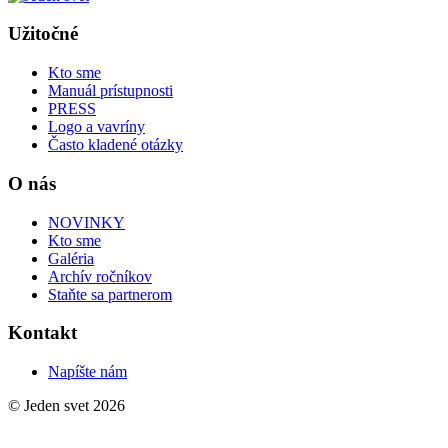
Užitočné
Kto sme
Manuál prístupnosti
PRESS
Logo a vavríny
Často kladené otázky
O nás
NOVINKY
Kto sme
Galéria
Archív ročníkov
Staňte sa partnerom
Kontakt
Napíšte nám
© Jeden svet 2026