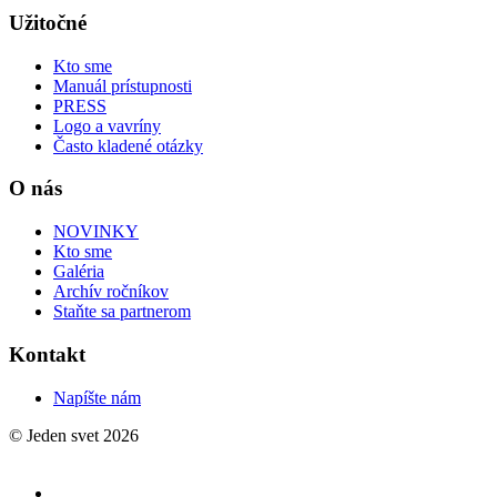
Užitočné
Kto sme
Manuál prístupnosti
PRESS
Logo a vavríny
Často kladené otázky
O nás
NOVINKY
Kto sme
Galéria
Archív ročníkov
Staňte sa partnerom
Kontakt
Napíšte nám
© Jeden svet 2026