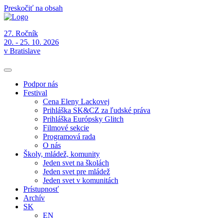
Preskočiť na obsah
27. Ročník
20. - 25. 10. 2026
v Bratislave
Podpor nás
Festival
Cena Eleny Lackovej
Prihláška SK&CZ za ľudské práva
Prihláška Európsky Glitch
Filmové sekcie
Programová rada
O nás
Školy, mládež, komunity
Jeden svet na školách
Jeden svet pre mládež
Jeden svet v komunitách
Prístupnosť
Archív
SK
EN