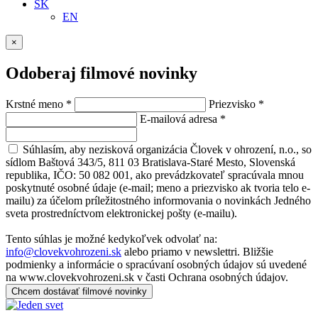
SK
EN
×
Odoberaj filmové novinky
Krstné meno
*
Priezvisko
*
E-mailová adresa
*
Súhlasím, aby nezisková organizácia Človek v ohrození, n.o., so
sídlom Baštová 343/5, 811 03 Bratislava-Staré Mesto, Slovenská
republika, IČO: 50 082 001, ako prevádzkovateľ spracúvala mnou
poskytnuté osobné údaje (e-mail; meno a priezvisko ak tvoria telo e-
mailu) za účelom príležitostného informovania o novinkách Jedného
sveta prostredníctvom elektronickej pošty (e-mailu).
Tento súhlas je možné kedykoľvek odvolať na:
info@clovekvohrozeni.sk
alebo priamo v newslettri. Bližšie
podmienky a informácie o spracúvaní osobných údajov sú uvedené
na www.clovekvohrozeni.sk v časti Ochrana osobných údajov.
Chcem dostávať filmové novinky