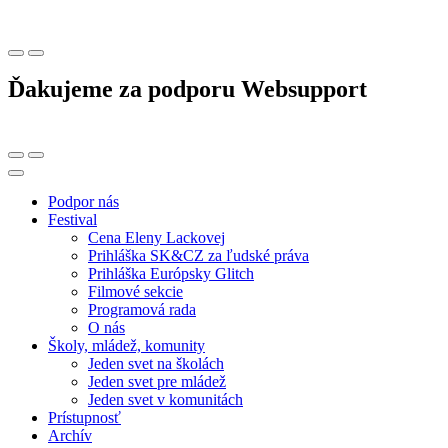
Ďakujeme za podporu Websupport
Podpor nás
Festival
Cena Eleny Lackovej
Prihláška SK&CZ za ľudské práva
Prihláška Európsky Glitch
Filmové sekcie
Programová rada
O nás
Školy, mládež, komunity
Jeden svet na školách
Jeden svet pre mládež
Jeden svet v komunitách
Prístupnosť
Archív