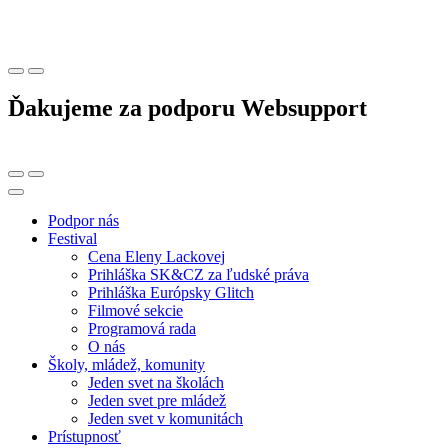
Ďakujeme za podporu Websupport
Podpor nás
Festival
Cena Eleny Lackovej
Prihláška SK&CZ za ľudské práva
Prihláška Európsky Glitch
Filmové sekcie
Programová rada
O nás
Školy, mládež, komunity
Jeden svet na školách
Jeden svet pre mládež
Jeden svet v komunitách
Prístupnosť