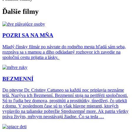
Ďalšie filmy
POZRI SA NA MŇA
Mladý čínsky filmár po návrate do rodného mesta hľadá sám seba,
rozpráva sa s mamou a dlho odkladaný rozhovor ich zavedie na
spoločnú cestu prijatia a lásky.
BEZMENNÍ
Do pitevne Dr. Cristiny Cattaneo sa každú noc priplavia neznáme
telá. Nazýva ich Bezmenní. Bezmenní stoja na periférii spoločnosti.
Sú to ľudia bez domova, prostitúti a prostitútky, tínedžeri, čo utiekli
z domu. V poslednom čase sú to však hlavne migranti, ktorých
vyplavilo na talianske pobrežie Stredozemné more. Ak patria všetky
práva živým, mŕtvym neostávajú žiadne. Čo sa teda …