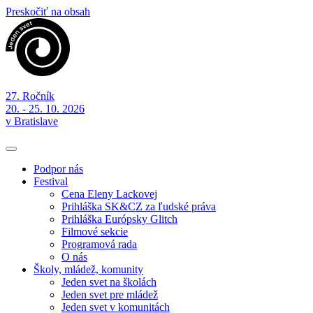
Preskočiť na obsah
27. Ročník
20. - 25. 10. 2026
v Bratislave
Podpor nás
Festival
Cena Eleny Lackovej
Prihláška SK&CZ za ľudské práva
Prihláška Európsky Glitch
Filmové sekcie
Programová rada
O nás
Školy, mládež, komunity
Jeden svet na školách
Jeden svet pre mládež
Jeden svet v komunitách