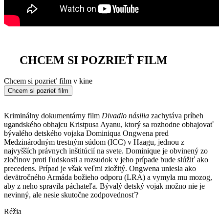
CHCEM SI POZRIEŤ FILM
Chcem si pozrieť film v kine
Chcem si pozrieť film
Kriminálny dokumentárny film
Divadlo násilia
zachytáva príbeh
ugandského obhajcu Kristpusa Ayanu, ktorý sa rozhodne obhajovať
bývalého detského vojaka Dominiqua Ongwena pred
Medzinárodným trestným súdom (ICC) v Haagu, jednou z
najvyšších právnych inštitúcií na svete. Dominique je obvinený zo
zločinov proti ľudskosti a rozsudok v jeho prípade bude slúžiť ako
precedens. Prípad je však veľmi zložitý. Ongwena uniesla ako
devätročného Armáda božieho odporu (LRA) a vymyla mu mozog,
aby z neho spravila páchateľa. Bývalý detský vojak možno nie je
nevinný, ale nesie skutočne zodpovednosť?
Réžia