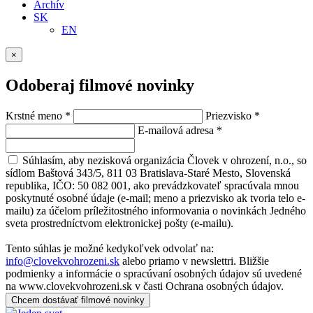
Archív
SK
EN
×
Odoberaj filmové novinky
Krstné meno
*
Priezvisko
*
E-mailová adresa
*
Súhlasím, aby nezisková organizácia Človek v ohrození, n.o., so
sídlom Baštová 343/5, 811 03 Bratislava-Staré Mesto, Slovenská
republika, IČO: 50 082 001, ako prevádzkovateľ spracúvala mnou
poskytnuté osobné údaje (e-mail; meno a priezvisko ak tvoria telo e-
mailu) za účelom príležitostného informovania o novinkách Jedného
sveta prostredníctvom elektronickej pošty (e-mailu).
Tento súhlas je možné kedykoľvek odvolať na:
info@clovekvohrozeni.sk
alebo priamo v newslettri. Bližšie
podmienky a informácie o spracúvaní osobných údajov sú uvedené
na www.clovekvohrozeni.sk v časti Ochrana osobných údajov.
Chcem dostávať filmové novinky