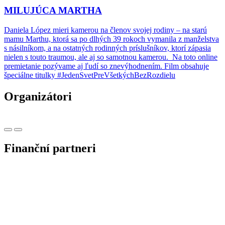
MILUJÚCA MARTHA
Daniela López mieri kamerou na členov svojej rodiny – na starú
mamu Marthu, ktorá sa po dlhých 39 rokoch vymanila z manželstva
s násilníkom, a na ostatných rodinných príslušníkov, ktorí zápasia
nielen s touto traumou, ale aj so samotnou kamerou. Na toto online
premietanie pozývame aj ľudí so znevýhodnením. Film obsahuje
špeciálne titulky #JedenSvetPreVšetkýchBezRozdielu
Organizátori
Finanční partneri