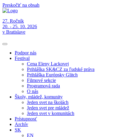
Preskočiť na obsah
27. Ročník
20. - 25. 10. 2026
v Bratislave
Podpor nás
Festival
Cena Eleny Lackovej
Prihláška SK&CZ za ľudské práva
Prihláška Európsky Glitch
Filmové sekcie
Programová rada
O nás
Školy, mládež, komunity
Jeden svet na školách
Jeden svet pre mládež
Jeden svet v komunitách
Prístupnosť
Archív
SK
EN