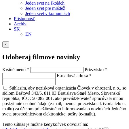
Jeden svet na školách
Jeden svet pre mládež
Jeden svet v komunitách
Prístupnosť
Archív
SK
EN
×
Odoberaj filmové novinky
Krstné meno
*
Priezvisko
*
E-mailová adresa
*
Súhlasím, aby nezisková organizácia Človek v ohrození, n.o., so
sídlom Baštová 343/5, 811 03 Bratislava-Staré Mesto, Slovenská
republika, IČO: 50 082 001, ako prevádzkovateľ spracúvala mnou
poskytnuté osobné údaje (e-mail; meno a priezvisko ak tvoria telo e-
mailu) za účelom príležitostného informovania o novinkách Jedného
sveta prostredníctvom elektronickej pošty (e-mailu).
Tento súhlas je možné kedykoľvek odvolať na: