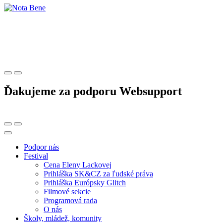
Ďakujeme za podporu Websupport
Podpor nás
Festival
Cena Eleny Lackovej
Prihláška SK&CZ za ľudské práva
Prihláška Európsky Glitch
Filmové sekcie
Programová rada
O nás
Školy, mládež, komunity