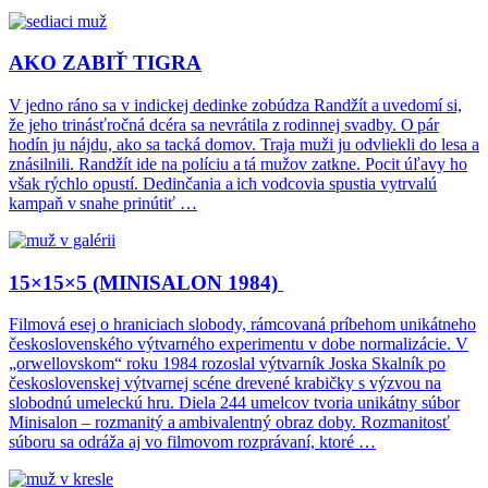
AKO ZABIŤ TIGRA
V jedno ráno sa v indickej dedinke zobúdza Randžít a uvedomí si,
že jeho trinásťročná dcéra sa nevrátila z rodinnej svadby. O pár
hodín ju nájdu, ako sa tacká domov. Traja muži ju odvliekli do lesa a
znásilnili. Randžít ide na políciu a tá mužov zatkne. Pocit úľavy ho
však rýchlo opustí. Dedinčania a ich vodcovia spustia vytrvalú
kampaň v snahe prinútiť …
15×15×5 (MINISALON 1984)
Filmová esej o hraniciach slobody, rámcovaná príbehom unikátneho
československého výtvarného experimentu v dobe normalizácie. V
„orwellovskom“ roku 1984 rozoslal výtvarník Joska Skalník po
československej výtvarnej scéne drevené krabičky s výzvou na
slobodnú umeleckú hru. Diela 244 umelcov tvoria unikátny súbor
Minisalon – rozmanitý a ambivalentný obraz doby. Rozmanitosť
súboru sa odráža aj vo filmovom rozprávaní, ktoré …