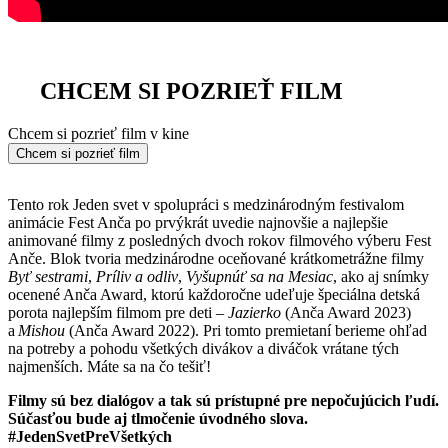
CHCEM SI POZRIEŤ FILM
Chcem si pozrieť film v kine
Chcem si pozrieť film
Tento rok Jeden svet v spolupráci s medzinárodným festivalom
animácie Fest Anča po prvýkrát uvedie najnovšie a najlepšie
animované filmy z posledných dvoch rokov filmového výberu Fest
Anče. Blok tvoria medzinárodne oceňované krátkometrážne filmy
Byť sestrami
,
Príliv a odliv
,
Vyšupnúť sa na Mesiac
, ako aj snímky
ocenené Anča Award, ktorú každoročne udeľuje špeciálna detská
porota najlepším filmom pre deti –
Jazierko
(Anča Award 2023)
a
Mishou
(Anča Award 2022). Pri tomto premietaní berieme ohľad
na potreby a pohodu všetkých divákov a diváčok vrátane tých
najmenších. Máte sa na čo tešiť!
Filmy sú bez dialógov a tak sú prístupné pre nepočujúcich ľudí.
Súčasťou bude aj tlmočenie úvodného slova.
#JedenSvetPreVšetkých