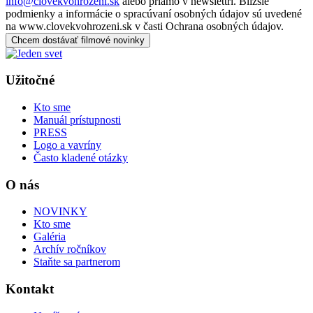
info@clovekvohrozeni.sk
alebo priamo v newslettri. Bližšie
podmienky a informácie o spracúvaní osobných údajov sú uvedené
na www.clovekvohrozeni.sk v časti Ochrana osobných údajov.
Chcem dostávať filmové novinky
Užitočné
Kto sme
Manuál prístupnosti
PRESS
Logo a vavríny
Často kladené otázky
O nás
NOVINKY
Kto sme
Galéria
Archív ročníkov
Staňte sa partnerom
Kontakt