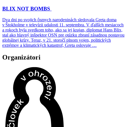
BLIX NOT BOMBS
Dva dni po svojich ôsmych narodeninách sledovala Greta doma
v Štokholme v televízii udalosti 11. septembra. V ďalších mesiacoch
a rokoch byla svedkom toho, ako sa jej krajan, diplomat Hans Blix,
stal ako hlavný inšpektor OSN pre otázku zbraní zásadnou postavou
globálnej krízy. Teraz, v 21. storočí plnom vojen, politických
extrémov a klimatických katastrof, Greta oslovuje …
Organizátori