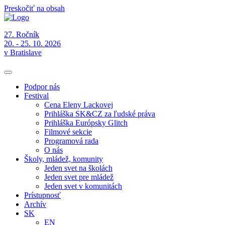
Preskočiť na obsah
27. Ročník
20. - 25. 10. 2026
v Bratislave
Podpor nás
Festival
Cena Eleny Lackovej
Prihláška SK&CZ za ľudské práva
Prihláška Európsky Glitch
Filmové sekcie
Programová rada
O nás
Školy, mládež, komunity
Jeden svet na školách
Jeden svet pre mládež
Jeden svet v komunitách
Prístupnosť
Archív
SK
EN