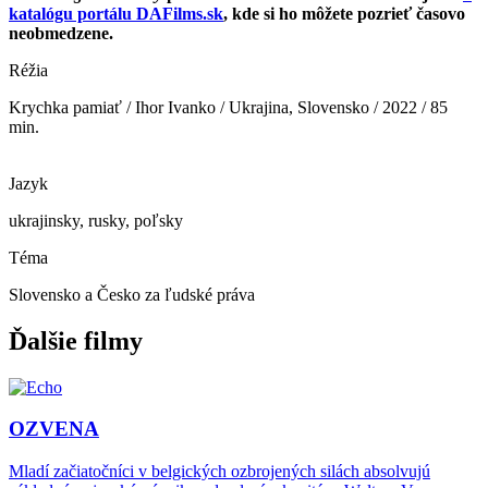
katalógu portálu DAFilms.sk
, kde si ho môžete pozrieť časovo
neobmedzene.
Réžia
Krychka pamiať / Ihor Ivanko / Ukrajina, Slovensko / 2022 / 85
min.
Jazyk
ukrajinsky, rusky, poľsky
Téma
Slovensko a Česko za ľudské práva
Ďalšie filmy
OZVENA
Mladí začiatočníci v belgických ozbrojených silách absolvujú