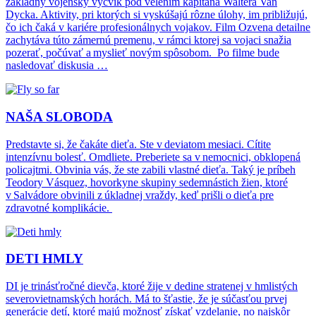
základný vojenský výcvik pod velením kapitána Waltera Van
Dycka. Aktivity, pri ktorých si vyskúšajú rôzne úlohy, im približujú,
čo ich čaká v kariére profesionálnych vojakov. Film Ozvena detailne
zachytáva túto zámernú premenu, v rámci ktorej sa vojaci snažia
pozerať, počúvať a myslieť novým spôsobom. Po filme bude
nasledovať diskusia …
NAŠA SLOBODA
Predstavte si, že čakáte dieťa. Ste v deviatom mesiaci. Cítite
intenzívnu bolesť. Omdliete. Preberiete sa v nemocnici, obklopená
policajtmi. Obvinia vás, že ste zabili vlastné dieťa. Taký je príbeh
Teodory Vásquez, hovorkyne skupiny sedemnástich žien, ktoré
v Salvádore obvinili z úkladnej vraždy, keď prišli o dieťa pre
zdravotné komplikácie.
DETI HMLY
DI je trinásťročné dievča, ktoré žije v dedine stratenej v hmlistých
severovietnamských horách. Má to šťastie, že je súčasťou prvej
generácie detí, ktoré majú možnosť získať vzdelanie, no najskôr