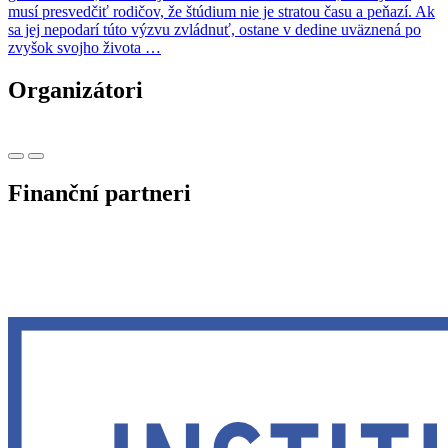
musí presvedčiť rodičov, že štúdium nie je stratou času a peňazí. Ak
sa jej nepodarí túto výzvu zvládnuť, ostane v dedine uväznená po
zvyšok svojho života …
Organizátori
Finanční partneri