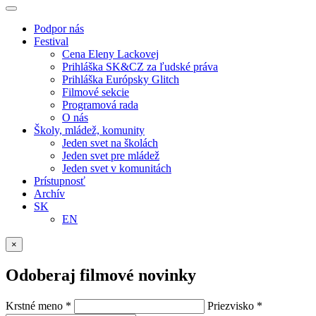
Podpor nás
Festival
Cena Eleny Lackovej
Prihláška SK&CZ za ľudské práva
Prihláška Európsky Glitch
Filmové sekcie
Programová rada
O nás
Školy, mládež, komunity
Jeden svet na školách
Jeden svet pre mládež
Jeden svet v komunitách
Prístupnosť
Archív
SK
EN
×
Odoberaj filmové novinky
Krstné meno
*
Priezvisko
*