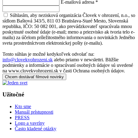
E-mailová adresa
*
Súhlasím, aby nezisková organizácia Človek v ohrození, n.o., so
sídlom Baštová 343/5, 811 03 Bratislava-Staré Mesto, Slovenská
republika, IČO: 50 082 001, ako prevádzkovateľ spracúvala mnou
poskytnuté osobné údaje (e-mail; meno a priezvisko ak tvoria telo e-
mailu) za účelom príležitostného informovania o novinkách Jedného
sveta prostredníctvom elektronickej pošty (e-mailu).
Tento súhlas je možné kedykoľvek odvolať na:
info@clovekvohrozeni.sk
alebo priamo v newslettri. Bližšie
podmienky a informácie o spracúvaní osobných údajov sú uvedené
na www.clovekvohrozeni.sk v časti Ochrana osobných údajov.
Chcem dostávať filmové novinky
Užitočné
Kto sme
Manuál prístupnosti
PRESS
Logo a vavríny
Často kladené otázky