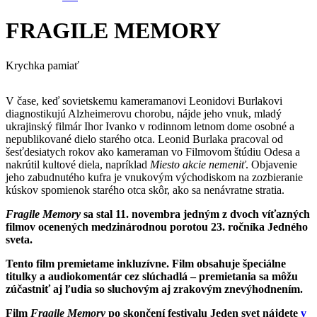
FRAGILE MEMORY
Krychka pamiať
V čase, keď sovietskemu kameramanovi Leonidovi Burlakovi
diagnostikujú Alzheimerovu chorobu, nájde jeho vnuk, mladý
ukrajinský filmár Ihor Ivanko v rodinnom letnom dome osobné a
nepublikované dielo starého otca. Leonid Burlaka pracoval od
šesťdesiatych rokov ako kameraman vo Filmovom štúdiu Odesa a
nakrútil kultové diela, napríklad
Miesto akcie nemeniť
. Objavenie
jeho zabudnutého kufra je vnukovým východiskom na zozbieranie
kúskov spomienok starého otca skôr, ako sa nenávratne stratia.
Fragile Memory
sa stal 11. novembra jedným z dvoch víťazných
filmov ocenených medzinárodnou porotou 23. ročníka Jedného
sveta.
Tento film premietame inkluzívne. Film obsahuje špeciálne
titulky a audiokomentár cez slúchadlá – premietania sa môžu
zúčastniť aj ľudia so sluchovým aj zrakovým znevýhodnením.
Film
Fragile Memory
po skončení festivalu Jeden svet nájdete
v