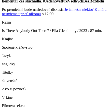
komentár cez slúchadlá. #JedenSvetPreVšetkýchBezRozdielu
Po premietaní bude nasledovať diskusia
Je tam ešte niekto? Kultúru
nesmieme uprieť nikomu
o 12:00.
Réžia
Is There Anybody Out There? / Ella Glendining / 2023 / 87 min.
Krajina
Spojené kráľovstvo
Jazyk
anglicky
Titulky
slovenské
Ako si pozrieť?
V kine
Filmová sekcia