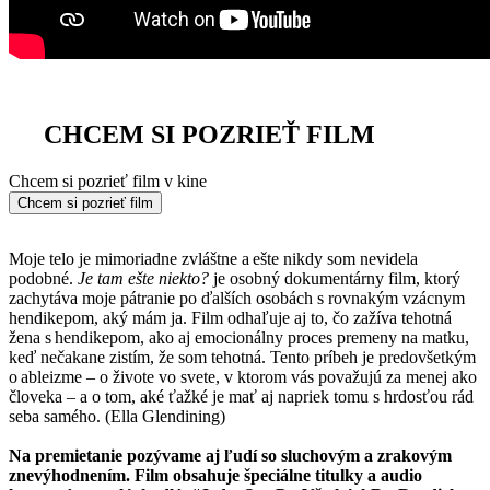
CHCEM SI POZRIEŤ FILM
Chcem si pozrieť film v kine
Chcem si pozrieť film
Moje telo je mimoriadne zvláštne a ešte nikdy som nevidela
podobné.
Je tam ešte niekto?
je osobný dokumentárny film, ktorý
zachytáva moje pátranie po ďalších osobách s rovnakým vzácnym
hendikepom, aký mám ja. Film odhaľuje aj to, čo zažíva tehotná
žena s hendikepom, ako aj emocionálny proces premeny na matku,
keď nečakane zistím, že som tehotná. Tento príbeh je predovšetkým
o ableizme – o živote vo svete, v ktorom vás považujú za menej ako
človeka – a o tom, aké ťažké je mať aj napriek tomu s hrdosťou rád
seba samého. (Ella Glendining)
Na premietanie pozývame aj ľudí so sluchovým a zrakovým
znevýhodnením. Film obsahuje špeciálne titulky a audio