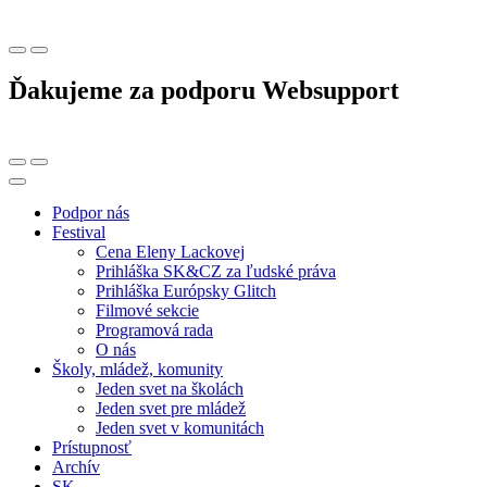
Ďakujeme za podporu Websupport
Podpor nás
Festival
Cena Eleny Lackovej
Prihláška SK&CZ za ľudské práva
Prihláška Európsky Glitch
Filmové sekcie
Programová rada
O nás
Školy, mládež, komunity
Jeden svet na školách
Jeden svet pre mládež
Jeden svet v komunitách
Prístupnosť
Archív
SK