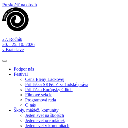
Preskočiť na obsah
27. Ročník
20. - 25. 10. 2026
v Bratislave
Podpor nás
Festival
Cena Eleny Lackovej
Prihláška SK&CZ za ľudské práva
Prihláška Európsky Glitch
Filmové sekcie
Programová rada
O nás
Školy, mládež, komunity
Jeden svet na školách
Jeden svet pre mládež
Jeden svet v komunitách