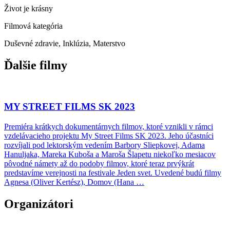
Život je krásny
Filmová kategória
Duševné zdravie, Inklúzia, Materstvo
Ďalšie filmy
MY STREET FILMS SK 2023
Premiéra krátkych dokumentárnych filmov, ktoré vznikli v rámci
vzdelávacieho projektu My Street Films SK 2023. Jeho účastníci
rozvíjali pod lektorským vedením Barbory Sliepkovej, Adama
Hanuljaka, Mareka Kuboša a Maroša Šlapetu niekoľko mesiacov
pôvodné námety až do podoby filmov, ktoré teraz prvýkrát
predstavíme verejnosti na festivale Jeden svet. Uvedené budú filmy
Agnesa (Oliver Kertész), Domov (Hana …
Organizátori