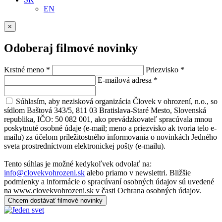
EN
×
Odoberaj filmové novinky
Krstné meno
*
Priezvisko
*
E-mailová adresa
*
Súhlasím, aby nezisková organizácia Človek v ohrození, n.o., so
sídlom Baštová 343/5, 811 03 Bratislava-Staré Mesto, Slovenská
republika, IČO: 50 082 001, ako prevádzkovateľ spracúvala mnou
poskytnuté osobné údaje (e-mail; meno a priezvisko ak tvoria telo e-
mailu) za účelom príležitostného informovania o novinkách Jedného
sveta prostredníctvom elektronickej pošty (e-mailu).
Tento súhlas je možné kedykoľvek odvolať na:
info@clovekvohrozeni.sk
alebo priamo v newslettri. Bližšie
podmienky a informácie o spracúvaní osobných údajov sú uvedené
na www.clovekvohrozeni.sk v časti Ochrana osobných údajov.
Chcem dostávať filmové novinky