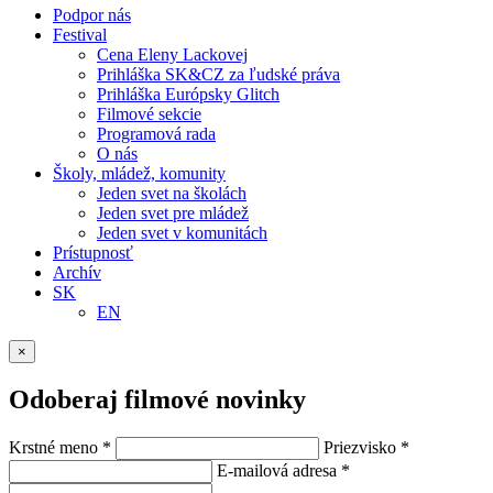
Podpor nás
Festival
Cena Eleny Lackovej
Prihláška SK&CZ za ľudské práva
Prihláška Európsky Glitch
Filmové sekcie
Programová rada
O nás
Školy, mládež, komunity
Jeden svet na školách
Jeden svet pre mládež
Jeden svet v komunitách
Prístupnosť
Archív
SK
EN
×
Odoberaj filmové novinky
Krstné meno
*
Priezvisko
*
E-mailová adresa
*