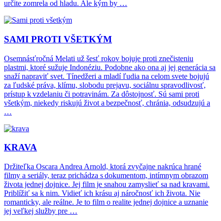
určite zomrela od hladu. Ale kým by …
SAMI PROTI VŠETKÝM
Osemnásťročná Melati už šesť rokov bojuje proti znečisteniu
plastmi, ktoré sužuje Indonéziu. Podobne ako ona aj jej generácia sa
snaží napraviť svet. Tínedžeri a mladí ľudia na celom svete bojujú
za ľudské práva, klímu, slobodu prejavu, sociálnu spravodlivosť,
prístup k vzdelaniu či potravinám. Za dôstojnosť. Sú sami proti
všetkým, niekedy riskujú život a bezpečnosť, chránia, odsudzujú a
…
KRAVA
Držiteľka Oscara Andrea Arnold, ktorá zvyčajne nakrúca hrané
filmy a seriály, teraz prichádza s dokumentom, intímnym obrazom
života jednej dojnice. Jej film je snahou zamyslieť sa nad kravami.
Priblížiť sa k nim. Vidieť ich krásu aj náročnosť ich života. Nie
romanticky, ale reálne. Je to film o realite jednej dojnice a uznanie
jej veľkej služby pre …