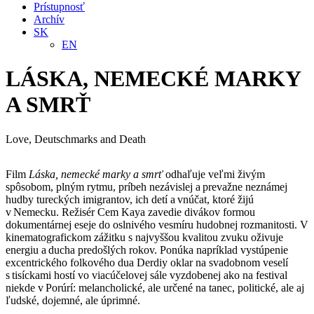
Prístupnosť
Archív
SK
EN
LÁSKA, NEMECKÉ MARKY
A SMRŤ
Love, Deutschmarks and Death
Film
Láska, nemecké marky a smrť
odhaľuje veľmi živým
spôsobom, plným rytmu, príbeh nezávislej a prevažne neznámej
hudby tureckých imigrantov, ich detí a vnúčat, ktoré žijú
v Nemecku. Režisér Cem Kaya zavedie divákov formou
dokumentárnej eseje do oslnivého vesmíru hudobnej rozmanitosti. V
kinematografickom zážitku s najvyššou kvalitou zvuku oživuje
energiu a ducha predošlých rokov. Ponúka napríklad vystúpenie
excentrického folkového dua Derdiy oklar na svadobnom veselí
s tisíckami hostí vo viacúčelovej sále vyzdobenej ako na festival
niekde v Porúrí: melancholické, ale určené na tanec, politické, ale aj
ľudské, dojemné, ale úprimné.