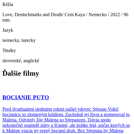
Réžia
Love, Deutschmarks and Death/ Cem Kaya / Nemecko / 2022 / 96
min.
Jazyk
nemecky, turecky
Titulky
slovenské, anglické
Ďalšie filmy
BOCIANIE PUTO
Pred dvadsiatimi siedmimi rokmi našiel vdovec Stjepan Vokić
bocianicu so zlomeným krídlom. Zachránil jej život a pomenoval ju
Malena. Odvtedy žije Malena so Stjepanom. Trávia spolu
nekonečné osamelé zimy a šťastné, ale krátke letá, počas ktorých sa
k Malene vracia jej verný bocianí druh. Bez Stjepana by Malena