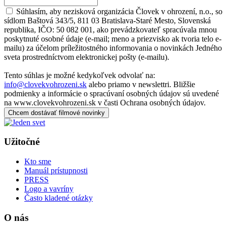
Súhlasím, aby nezisková organizácia Človek v ohrození, n.o., so
sídlom Baštová 343/5, 811 03 Bratislava-Staré Mesto, Slovenská
republika, IČO: 50 082 001, ako prevádzkovateľ spracúvala mnou
poskytnuté osobné údaje (e-mail; meno a priezvisko ak tvoria telo e-
mailu) za účelom príležitostného informovania o novinkách Jedného
sveta prostredníctvom elektronickej pošty (e-mailu).
Tento súhlas je možné kedykoľvek odvolať na:
info@clovekvohrozeni.sk
alebo priamo v newslettri. Bližšie
podmienky a informácie o spracúvaní osobných údajov sú uvedené
na www.clovekvohrozeni.sk v časti Ochrana osobných údajov.
Chcem dostávať filmové novinky
Užitočné
Kto sme
Manuál prístupnosti
PRESS
Logo a vavríny
Často kladené otázky
O nás