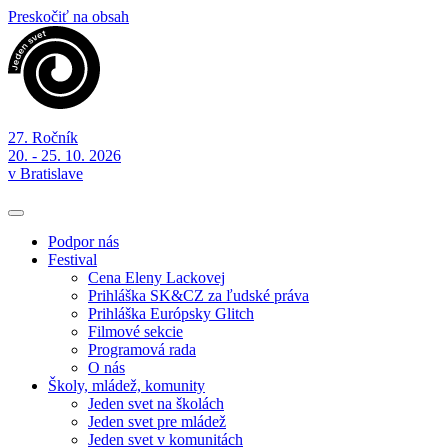
Preskočiť na obsah
27. Ročník
20. - 25. 10. 2026
v Bratislave
Podpor nás
Festival
Cena Eleny Lackovej
Prihláška SK&CZ za ľudské práva
Prihláška Európsky Glitch
Filmové sekcie
Programová rada
O nás
Školy, mládež, komunity
Jeden svet na školách
Jeden svet pre mládež
Jeden svet v komunitách