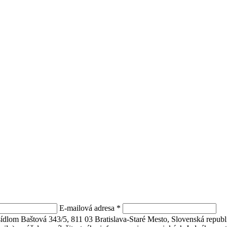
E-mailová adresa
*
 sídlom Baštová 343/5, 811 03 Bratislava-Staré Mesto, Slovenská repu