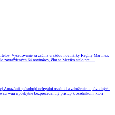
rtelov. Vyšetrovanie sa začína vraždou novinárky Reginy Martínez,
bolo zavraždených 64 novinárov, čím sa Mexiko stalo pre …
ej Amazónii spôsobujú nelegálni osadníci a združenie nepôvodných
-wau-wau a poskytne bezprecedentný prístup k osadníkom, ktorí