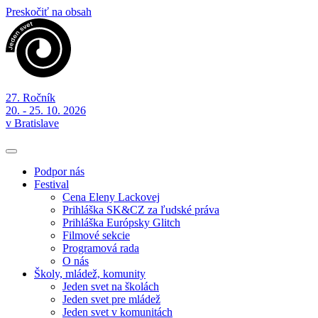
Preskočiť na obsah
27. Ročník
20. - 25. 10. 2026
v Bratislave
Podpor nás
Festival
Cena Eleny Lackovej
Prihláška SK&CZ za ľudské práva
Prihláška Európsky Glitch
Filmové sekcie
Programová rada
O nás
Školy, mládež, komunity
Jeden svet na školách
Jeden svet pre mládež
Jeden svet v komunitách