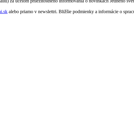
mailu) za účelom príležitostného informovania o novinkách Jedného svet
i.sk
alebo priamo v newslettri. Bližšie podmienky a informácie o spr