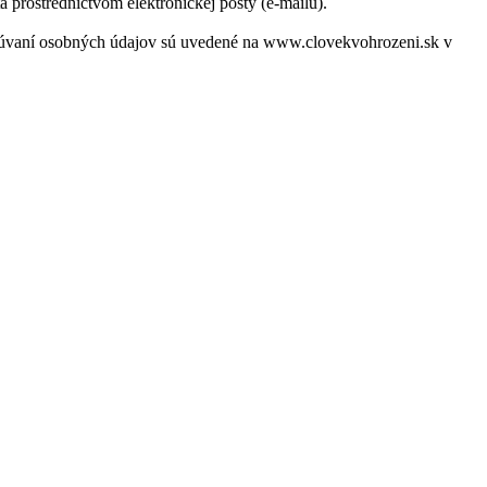
a prostredníctvom elektronickej pošty (e-mailu).
acúvaní osobných údajov sú uvedené na www.clovekvohrozeni.sk v