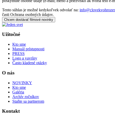
poskytnuté osobné údaje (e-mail; meno a priezvisko ak tvoria telo e-
Tento súhlas je možné kedykoľvek odvolať na:
info@clovekvohrozen
časti Ochrana osobných údajov.
Chcem dostávať filmové novinky
Užitočné
Kto sme
Manuál prístupnosti
PRESS
Logo a vavríny
Často kladené otázky
O nás
NOVINKY
Kto sme
Galéria
Archív ročníkov
Staňte sa partnerom
Kontakt