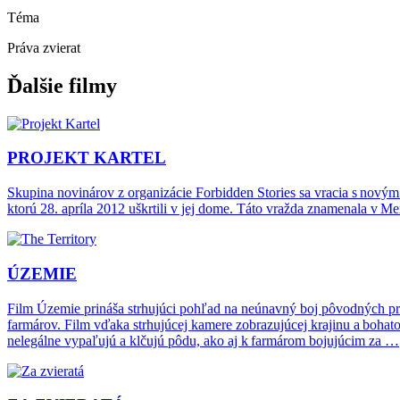
Téma
Práva zvierat
Ďalšie filmy
PROJEKT KARTEL
Skupina novinárov z organizácie Forbidden Stories sa vracia s novým
ktorú 28. apríla 2012 uškrtili v jej dome. Táto vražda znamenala v 
ÚZEMIE
Film Územie prináša strhujúci pohľad na neúnavný boj pôvodných pr
farmárov. Film vďaka strhujúcej kamere zobrazujúcej krajinu a boh
nelegálne vypaľujú a klčujú pôdu, ako aj k farmárom bojujúcim za …