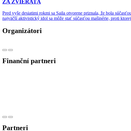
ZA ZVIERATÁ
Pred vyše desiatimi rokmi sa Saila otvorene priznala, že bola súčasťou s
najväčší aktivistický idol sa môže stať súčasťou mašinérie, proti ktore
Organizátori
Finanční partneri
Partneri