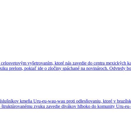
 celosvetovým vyšetrovaním, ktoré nás zavedie do centra mexických ka
Mexiku prelom, pokiaľ ide o zločiny spáchané na novinároch. Odvtedy 
íslušníkov kmeňa Uru-eu-wau-wau proti odlesňovaniu, ktoré v brazílsk
ato štruktúrovanému zvuku zavedie divákov hlboko do komunity Uru-eu