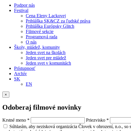
Podpor nás
Festival
Cena Eleny Lackovej
Prihláška SK&CZ za ľudské práva
Prihláška Európsky Glitch
Filmové sekcie
Programová rada
O nás
Školy, mládež, komunity
Jeden svet na školách
Jeden svet pre mládež
Jeden svet v komunitách
Prístupnosť
Archív
SK
EN
×
Odoberaj filmové novinky
Krstné meno
*
Priezvisko
*
Súhlasím, aby nezisková organizácia Človek v ohrození, n.o., so