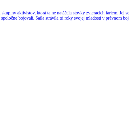
kupiny aktivistov, ktorá tajne natáčala stovky zvieracích fariem. Jej ses
j spoločne bojovali. Saila strávila tri roky svojej mladosti v právnom bo