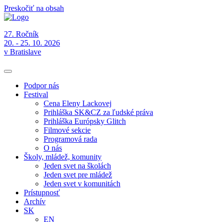
Preskočiť na obsah
27. Ročník
20. - 25. 10. 2026
v Bratislave
Podpor nás
Festival
Cena Eleny Lackovej
Prihláška SK&CZ za ľudské práva
Prihláška Európsky Glitch
Filmové sekcie
Programová rada
O nás
Školy, mládež, komunity
Jeden svet na školách
Jeden svet pre mládež
Jeden svet v komunitách
Prístupnosť
Archív
SK
EN