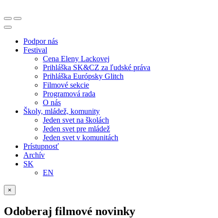
Podpor nás
Festival
Cena Eleny Lackovej
Prihláška SK&CZ za ľudské práva
Prihláška Európsky Glitch
Filmové sekcie
Programová rada
O nás
Školy, mládež, komunity
Jeden svet na školách
Jeden svet pre mládež
Jeden svet v komunitách
Prístupnosť
Archív
SK
EN
×
Odoberaj filmové novinky