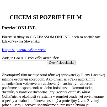
CHCEM SI POZRIEŤ FILM
Pozrieť ONLINE
Pozrite si filmy so CINEPASSOM ONLINE, nech sa nachádzate
kdekoľvek na Slovensku.
Kúpte si ju teraz našom webe
Zadajte GoOUT kód vašej akreditácie:
Overiť akreditáciu
Životopisný film mapuje osud rómskej spisovateľky Eleny Lackovej
intímne osobným spôsobom. Ako diváci sa vďaka autorkinmu
autentickému voiceoveru a zachovaným archívnym záberom
ponárame do spomienok na dobu holokaustu i komunistickej
diktatúry v kontexte divadelnej hry
Horiaci cigánsky tábor
.
Odhaľujeme okolnosti vyrastania v rómskej osade, jej prvé literárne
úspechy a snahu kombinovať osobný a profesijný život. Životný
príbeh Eleny Lackovej spoznávame aj prostredníctvom jej