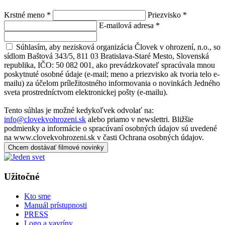
Krstné meno
*
Priezvisko
*
E-mailová adresa
*
Súhlasím, aby nezisková organizácia Človek v ohrození, n.o., so
sídlom Baštová 343/5, 811 03 Bratislava-Staré Mesto, Slovenská
republika, IČO: 50 082 001, ako prevádzkovateľ spracúvala mnou
poskytnuté osobné údaje (e-mail; meno a priezvisko ak tvoria telo e-
mailu) za účelom príležitostného informovania o novinkách Jedného
sveta prostredníctvom elektronickej pošty (e-mailu).
Tento súhlas je možné kedykoľvek odvolať na:
info@clovekvohrozeni.sk
alebo priamo v newslettri. Bližšie
podmienky a informácie o spracúvaní osobných údajov sú uvedené
na www.clovekvohrozeni.sk v časti Ochrana osobných údajov.
Chcem dostávať filmové novinky
Užitočné
Kto sme
Manuál prístupnosti
PRESS
Logo a vavríny