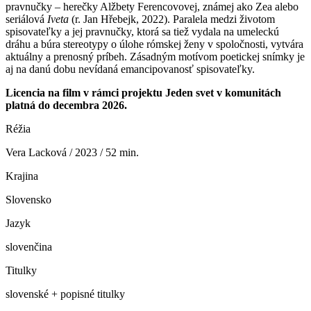
pravnučky – herečky Alžbety Ferencovovej, známej ako Zea alebo
seriálová
Iveta
(r. Jan Hřebejk, 2022). Paralela medzi životom
spisovateľky a jej pravnučky, ktorá sa tiež vydala na umeleckú
dráhu a búra stereotypy o úlohe rómskej ženy v spoločnosti, vytvára
aktuálny a prenosný príbeh. Zásadným motívom poetickej snímky je
aj na danú dobu nevídaná emancipovanosť spisovateľky.
Licencia na film v rámci projektu Jeden svet v komunitách
platná do decembra 2026.
Réžia
Vera Lacková / 2023 / 52 min.
Krajina
Slovensko
Jazyk
slovenčina
Titulky
slovenské + popisné titulky