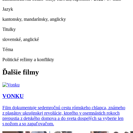
Jazyk
kantonsky, mandarínsky, anglicky
Titulky
slovenské, anglické
Téma
Politické režimy a konflikty
Ďalšie filmy
VONKU
Film dokumentuje sedemročnú cestu rómskeho chlapca, známeho
z plagátov ukrajinskej revolúcie, ktorého v osemnástich rokoch
prepustia z detského domova a do sveta dospelých sa vyberie len
s nožom a so zapaľovačom.