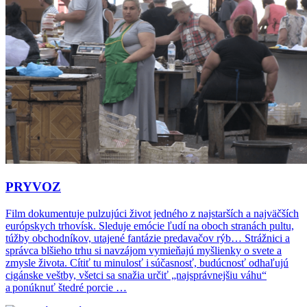
PRYVOZ
Film dokumentuje pulzujúci život jedného z najstarších a najväčších
európskych trhovísk. Sleduje emócie ľudí na oboch stranách pultu,
túžby obchodníkov, utajené fantázie predavačov rýb… Strážnici a
správca blšieho trhu si navzájom vymieňajú myšlienky o svete a
zmysle života. Cítiť tu minulosť i súčasnosť, budúcnosť odhaľujú
cigánske veštby, všetci sa snažia určiť „najsprávnejšiu váhu“
a ponúknuť štedré porcie …