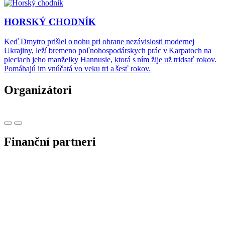
HORSKÝ CHODNÍK
Keď Dmytro prišiel o nohu pri obrane nezávislosti modernej
Ukrajiny, leží bremeno poľnohospodárskych prác v Karpatoch na
pleciach jeho manželky Hannusie, ktorá s ním žije už tridsať rokov.
Pomáhajú im vnúčatá vo veku tri a šesť rokov.
Organizátori
Finanční partneri