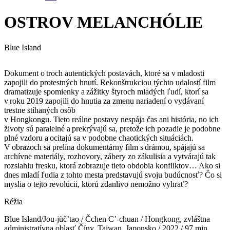
OSTROV MELANCHÓLIE
Blue Island
Dokument o troch autentických postavách, ktoré sa v mladosti
zapojili do protestných hnutí. Rekonštrukciou týchto udalostí film
dramatizuje spomienky a zážitky štyroch mladých ľudí, ktorí sa
v roku 2019 zapojili do hnutia za zmenu nariadení o vydávaní
trestne stíhaných osôb
v Hongkongu. Tieto reálne postavy nespája čas ani história, no ich
životy sú paralelné a prekrývajú sa, pretože ich pozadie je podobne
plné vzdoru a ocitajú sa v podobne chaotických situáciách.
V obrazoch sa prelína dokumentárny film s drámou, spájajú sa
archívne materiály, rozhovory, zábery zo zákulisia a vytvárajú tak
rozsiahlu fresku, ktorá zobrazuje tieto obdobia konfliktov… Ako si
dnes mladí ľudia z tohto mesta predstavujú svoju budúcnosť? Čo si
myslia o tejto revolúcii, ktorú zdanlivo nemožno vyhrať?
Réžia
Blue Island/Jou-jüčʼtao / Čchen Cʼ-chuan / Hongkong, zvláštna
administratívna oblasť Číny, Taiwan, Japonsko / 2022 / 97 min.