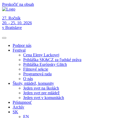
Preskočiť na obsah
27. Ročník
20. - 25. 10. 2026
v Bratislave
Podpor nás
Festival
Cena Eleny Lackovej
Prihláška SK&CZ za ľudské práva
Prihláška Európsky Glitch
Filmové sekcie
Programová rada
O nás
Školy, mládež, komunity
Jeden svet na školách
Jeden svet pre mládež
Jeden svet v komunitách
Prístupnosť
Archív
SK
EN