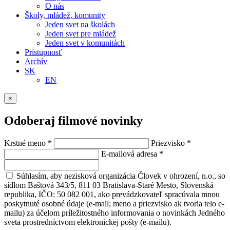
O nás
Školy, mládež, komunity
Jeden svet na školách
Jeden svet pre mládež
Jeden svet v komunitách
Prístupnosť
Archív
SK
EN
×
Odoberaj filmové novinky
Krstné meno
*
Priezvisko
*
E-mailová adresa
*
Súhlasím, aby nezisková organizácia Človek v ohrození, n.o., so
sídlom Baštová 343/5, 811 03 Bratislava-Staré Mesto, Slovenská
republika, IČO: 50 082 001, ako prevádzkovateľ spracúvala mnou
poskytnuté osobné údaje (e-mail; meno a priezvisko ak tvoria telo e-
mailu) za účelom príležitostného informovania o novinkách Jedného
sveta prostredníctvom elektronickej pošty (e-mailu).