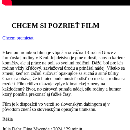
CHCEM SI POZRIEŤ FILM
Chcem premietať
Hlavnou hrdinkou filmu je vtipná a odvážna 13-ročná Grace z
farmárskej rodiny v Keni. Jej detstvo je plné radosti, snov o kariére
komičky, ale aj práce na poli so svojimi rodičmi. Dážď bol pre ich
rodinu vždy kľúčový, zavlažoval úrodu a prinášal nádej. Všetko sa
zmení, keď ich začnú sužovať opakujúce sa suchá a silné búrky.
Grace sa obáva, že ich otec bude musieť odísť do mesta a rodina sa
rozdelí. Film citlivo ukazuje vplyv klimatickej zmeny na
každodenný život, no zároveň prináša nádej, silu rodiny a humor,
ktorý pomáha prekonať aj ťažké časy.
Film je k dispozícii vo verzii so slovenským dabingom aj v
pôvodom znení so slovenskými opisnými titulkami.
Réžia
Julia Dahr, Dina Mwende / 2024 / 29 minút