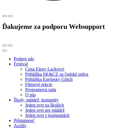
Ďakujeme za podporu Websupport
Podpor nás
Festival
Cena Eleny Lackovej
Prihláška SK&CZ za ľudské práva
Prihláška Európsky Glitch
Filmové sekcie
Programová rada
O nás
Školy, mládež, komunity
Jeden svet na školách
Jeden svet pre mládež
Jeden svet v komunitách
Prístupnosť
Archív