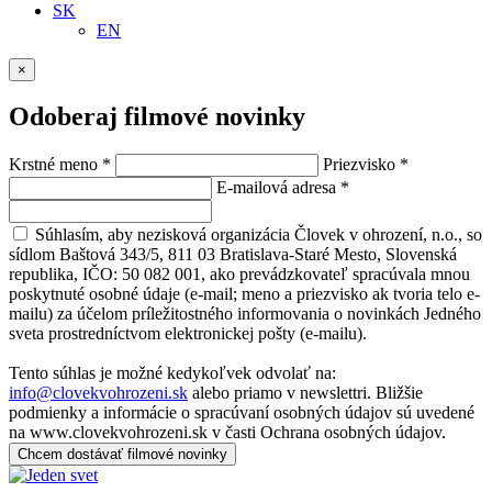
SK
EN
×
Odoberaj filmové novinky
Krstné meno
*
Priezvisko
*
E-mailová adresa
*
Súhlasím, aby nezisková organizácia Človek v ohrození, n.o., so
sídlom Baštová 343/5, 811 03 Bratislava-Staré Mesto, Slovenská
republika, IČO: 50 082 001, ako prevádzkovateľ spracúvala mnou
poskytnuté osobné údaje (e-mail; meno a priezvisko ak tvoria telo e-
mailu) za účelom príležitostného informovania o novinkách Jedného
sveta prostredníctvom elektronickej pošty (e-mailu).
Tento súhlas je možné kedykoľvek odvolať na:
info@clovekvohrozeni.sk
alebo priamo v newslettri. Bližšie
podmienky a informácie o spracúvaní osobných údajov sú uvedené
na www.clovekvohrozeni.sk v časti Ochrana osobných údajov.
Chcem dostávať filmové novinky