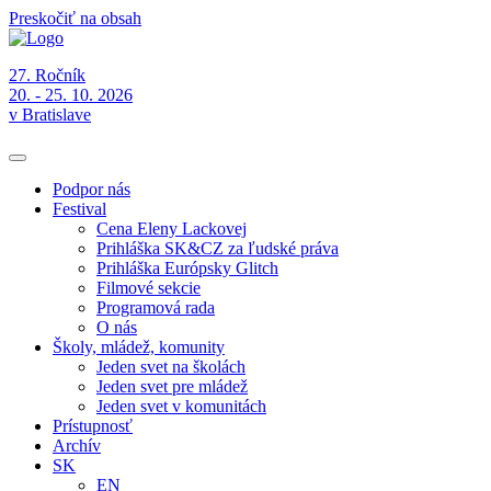
Preskočiť na obsah
27. Ročník
20. - 25. 10. 2026
v Bratislave
Podpor nás
Festival
Cena Eleny Lackovej
Prihláška SK&CZ za ľudské práva
Prihláška Európsky Glitch
Filmové sekcie
Programová rada
O nás
Školy, mládež, komunity
Jeden svet na školách
Jeden svet pre mládež
Jeden svet v komunitách
Prístupnosť
Archív
SK
EN