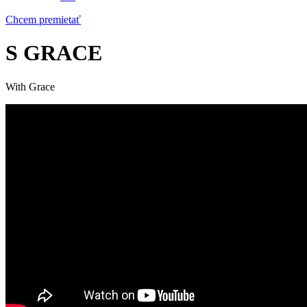
Chcem premietať
S GRACE
With Grace