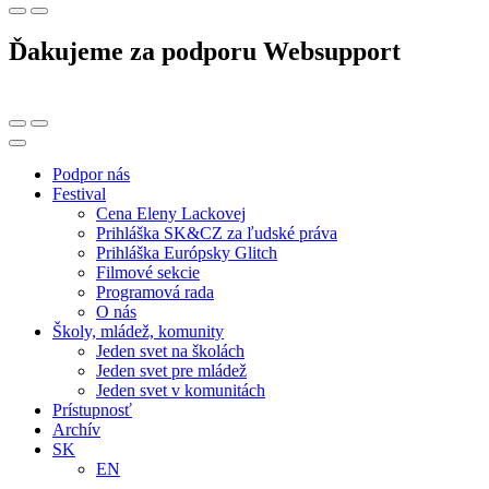
Ďakujeme za podporu Websupport
Podpor nás
Festival
Cena Eleny Lackovej
Prihláška SK&CZ za ľudské práva
Prihláška Európsky Glitch
Filmové sekcie
Programová rada
O nás
Školy, mládež, komunity
Jeden svet na školách
Jeden svet pre mládež
Jeden svet v komunitách
Prístupnosť
Archív
SK
EN