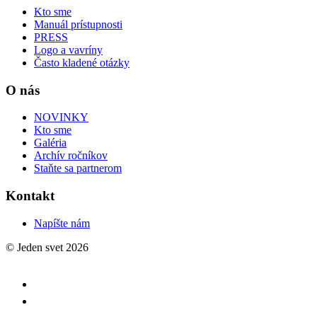
Kto sme
Manuál prístupnosti
PRESS
Logo a vavríny
Často kladené otázky
O nás
NOVINKY
Kto sme
Galéria
Archív ročníkov
Staňte sa partnerom
Kontakt
Napíšte nám
© Jeden svet 2026