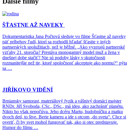
Ďalšie filmy
ŠŤASTNE AŽ NAVEKY
Dokumentaristka Jana Počtová sleduje vo filme Šťastne až naveky
päť príbehov ľudí, ktorí sa rozhodli hľadať šťastie v iných
partnerských spolužitiach, než je běžné. „Ako vyzerajú partnerské
vzťahy 21. storočia? Prestáva monogamný model muž a žena v
dnešnej dobe stačiť? Nie sú podoby lásky v skutočnosti
rozmanitejšie než tie, ktoré spoločnosť akceptuje ako normu?“ pýta
sa …
JIŘÍKOVO VIDĚNÍ
Brniansky samorast, materiálový fyzik a vášnivý domáci majster
RNDr. Jiří Svoboda, CSc., DSc., má ideu, ako zachrániť planétu.
Nikto ho však nepočúva. Jeho dcéru Martu, hudobníčku a matku
dvoch detí, to štve. Berie kameru a ide s otcom „do sveta“. Chce si
overiť, či by svet mohol fungovať tak, ako si otec predstavuje.
Humor do filmu …