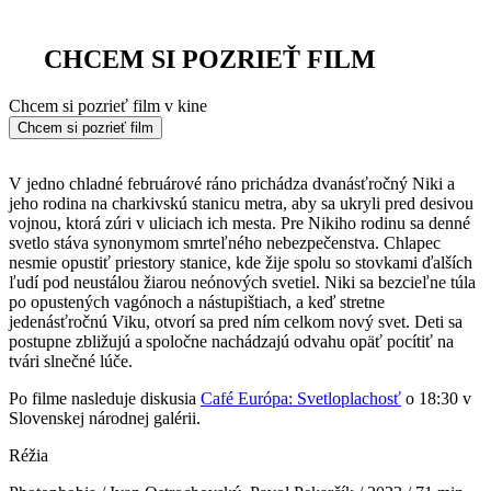
CHCEM SI POZRIEŤ FILM
Chcem si pozrieť film v kine
Chcem si pozrieť film
V jedno chladné februárové ráno prichádza dvanásťročný Niki a
jeho rodina na charkivskú stanicu metra, aby sa ukryli pred desivou
vojnou, ktorá zúri v uliciach ich mesta. Pre Nikiho rodinu sa denné
svetlo stáva synonymom smrteľného nebezpečenstva. Chlapec
nesmie opustiť priestory stanice, kde žije spolu so stovkami ďalších
ľudí pod neustálou žiarou neónových svetiel. Niki sa bezcieľne túla
po opustených vagónoch a nástupištiach, a keď stretne
jedenásťročnú Viku, otvorí sa pred ním celkom nový svet. Deti sa
postupne zbližujú a spoločne nachádzajú odvahu opäť pocítiť na
tvári slnečné lúče.
Po filme nasleduje diskusia
Café Európa: Svetloplachosť
o 18:30 v
Slovenskej národnej galérii.
Réžia