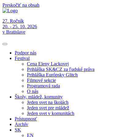
Preskočiť na obsah
27. Ročník
20. - 25. 10. 2026
v Bratislave
Podpor nás
Festival
Cena Eleny Lackovej
Prihláška SK&CZ za ľudské práva
Prihláška Európsky Glitch
Filmové sekcie
Programová rada
O nás
Školy, mládež, komunity
Jeden svet na školách
Jeden svet pre mládež
Jeden svet v komunitách
Prístupnosť
Archív
SK
EN