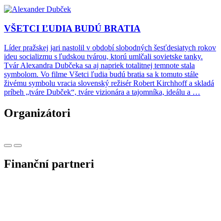
VŠETCI ĽUDIA BUDÚ BRATIA
Líder pražskej jari nastolil v období slobodných šesťdesiatych rokov
ideu socializmu s ľudskou tvárou, ktorú umlčali sovietske tanky.
Tvár Alexandra Dubčeka sa aj napriek totalitnej temnote stala
symbolom. Vo filme Všetci ľudia budú bratia sa k tomuto stále
živému symbolu vracia slovenský režisér Robert Kirchhoff a skladá
príbeh „tváre Dubček“, tváre vizionára a tajomníka, ideálu a …
Organizátori
Finanční partneri