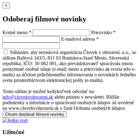
×
Odoberaj filmové novinky
Krstné meno
*
Priezvisko
*
E-mailová adresa
*
Súhlasím, aby nezisková organizácia Človek v ohrození, n.o., so
sídlom Baštová 343/5, 811 03 Bratislava-Staré Mesto, Slovenská
republika, IČO: 50 082 001, ako prevádzkovateľ spracúvala mnou
poskytnuté osobné údaje (e-mail; meno a priezvisko ak tvoria telo e-
mailu) za účelom príležitostného informovania o novinkách Jedného
sveta prostredníctvom elektronickej pošty (e-mailu).
Tento súhlas je možné kedykoľvek odvolať na:
info@clovekvohrozeni.sk
alebo priamo v newslettri. Bližšie
podmienky a informácie o spracúvaní osobných údajov sú uvedené
na www.clovekvohrozeni.sk v časti Ochrana osobných údajov.
Chcem dostávať filmové novinky
Užitočné