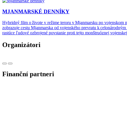
MJANMARSKÉ DENNÍKY
Hybridný film o živote v režime teroru v Mjanmarsku po vojenskom 
zobrazuje cestu Mjanmarska od vojenského prevratu k celonárodným p
rastúce ľudové ozbrojené povstanie proti tejto monštruóznej vojenske
Organizátori
Finanční partneri