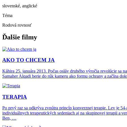
slovenské, anglické
Téma
Rodová rovnosť
Ďalšie filmy
AKO TO CHCEM JA
Káhira 25. januára 2013. Počas osláv druhého výročia revolúcie sa na
Samaher Alqadi berie do rúk kameru ako formu ochrany a začína doku
TERAPIA
Po prvý raz sa odkrýva zvnútra princíp konverznej terapie. Lev je 54
individuálnych terapeutických sedeniach aj na skupinovej terapii a v
Ben, …