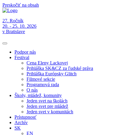
Preskočiť na obsah
27. Ročník
20. - 25. 10. 2026
v Bratislave
Podpor nás
Festival
Cena Eleny Lackovej
Prihláška SK&CZ za ľudské práva
Prihláška Európsky Glitch
Filmové sekcie
Programová rada
O nás
Školy, mládež, komunity
Jeden svet na školách
Jeden svet pre mládež
Jeden svet v komunitách
Prístupnosť
Archív
SK
EN