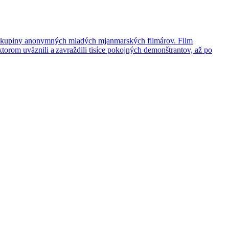
v skupiny anonymných mladých mjanmarských filmárov. Film
orom uväznili a zavraždili tisíce pokojných demonštrantov, až po