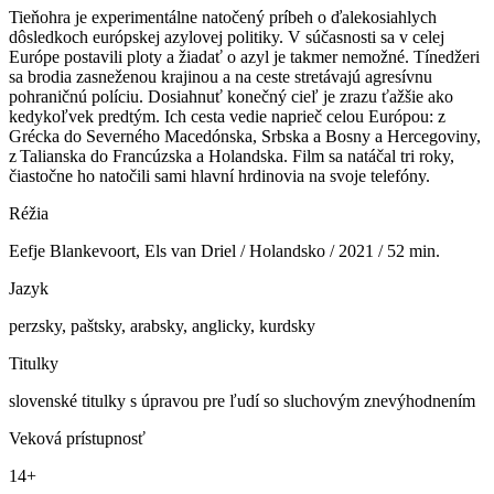
Tieňohra je experimentálne natočený príbeh o ďalekosiahlych
dôsledkoch európskej azylovej politiky. V súčasnosti sa v celej
Európe postavili ploty a žiadať o azyl je takmer nemožné. Tínedžeri
sa brodia zasneženou krajinou a na ceste stretávajú agresívnu
pohraničnú políciu. Dosiahnuť konečný cieľ je zrazu ťažšie ako
kedykoľvek predtým. Ich cesta vedie naprieč celou Európou: z
Grécka do Severného Macedónska, Srbska a Bosny a Hercegoviny,
z Talianska do Francúzska a Holandska. Film sa natáčal tri roky,
čiastočne ho natočili sami hlavní hrdinovia na svoje telefóny.
Réžia
Eefje Blankevoort, Els van Driel / Holandsko / 2021 / 52 min.
Jazyk
perzsky, paštsky, arabsky, anglicky, kurdsky
Titulky
slovenské titulky s úpravou pre ľudí so sluchovým znevýhodnením
Veková prístupnosť
14+