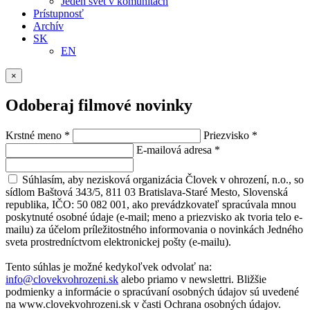
Jeden svet v komunitách
Prístupnosť
Archív
SK
EN
×
Odoberaj filmové novinky
Krstné meno
*
Priezvisko
*
E-mailová adresa
*
Súhlasím, aby nezisková organizácia Človek v ohrození, n.o., so
sídlom Baštová 343/5, 811 03 Bratislava-Staré Mesto, Slovenská
republika, IČO: 50 082 001, ako prevádzkovateľ spracúvala mnou
poskytnuté osobné údaje (e-mail; meno a priezvisko ak tvoria telo e-
mailu) za účelom príležitostného informovania o novinkách Jedného
sveta prostredníctvom elektronickej pošty (e-mailu).
Tento súhlas je možné kedykoľvek odvolať na:
info@clovekvohrozeni.sk
alebo priamo v newslettri. Bližšie
podmienky a informácie o spracúvaní osobných údajov sú uvedené
na www.clovekvohrozeni.sk v časti Ochrana osobných údajov.