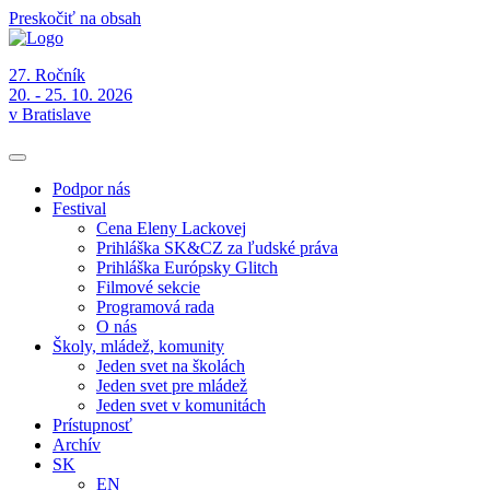
Preskočiť na obsah
27. Ročník
20. - 25. 10. 2026
v Bratislave
Podpor nás
Festival
Cena Eleny Lackovej
Prihláška SK&CZ za ľudské práva
Prihláška Európsky Glitch
Filmové sekcie
Programová rada
O nás
Školy, mládež, komunity
Jeden svet na školách
Jeden svet pre mládež
Jeden svet v komunitách
Prístupnosť
Archív
SK
EN