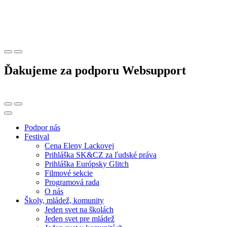
Ďakujeme za podporu Websupport
Podpor nás
Festival
Cena Eleny Lackovej
Prihláška SK&CZ za ľudské práva
Prihláška Európsky Glitch
Filmové sekcie
Programová rada
O nás
Školy, mládež, komunity
Jeden svet na školách
Jeden svet pre mládež