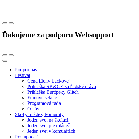
Ďakujeme za podporu Websupport
Podpor nás
Festival
Cena Eleny Lackovej
Prihláška SK&CZ za ľudské práva
Prihláška Európsky Glitch
Filmové sekcie
Programová rada
O nás
Školy, mládež, komunity
Jeden svet na školách
Jeden svet pre mládež
Jeden svet v komunitách
Prístupnosť