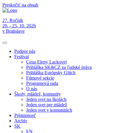
Preskočiť na obsah
27. Ročník
20. - 25. 10. 2026
v Bratislave
Podpor nás
Festival
Cena Eleny Lackovej
Prihláška SK&CZ za ľudské práva
Prihláška Európsky Glitch
Filmové sekcie
Programová rada
O nás
Školy, mládež, komunity
Jeden svet na školách
Jeden svet pre mládež
Jeden svet v komunitách
Prístupnosť
Archív
SK
EN