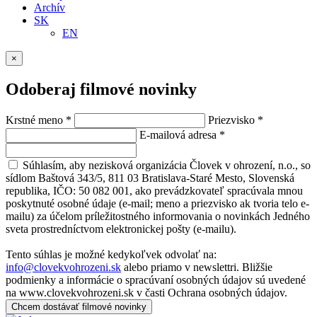
Archív
SK
EN
×
Odoberaj filmové novinky
Krstné meno
*
Priezvisko
*
E-mailová adresa
*
Súhlasím, aby nezisková organizácia Človek v ohrození, n.o., so
sídlom Baštová 343/5, 811 03 Bratislava-Staré Mesto, Slovenská
republika, IČO: 50 082 001, ako prevádzkovateľ spracúvala mnou
poskytnuté osobné údaje (e-mail; meno a priezvisko ak tvoria telo e-
mailu) za účelom príležitostného informovania o novinkách Jedného
sveta prostredníctvom elektronickej pošty (e-mailu).
Tento súhlas je možné kedykoľvek odvolať na:
info@clovekvohrozeni.sk
alebo priamo v newslettri. Bližšie
podmienky a informácie o spracúvaní osobných údajov sú uvedené
na www.clovekvohrozeni.sk v časti Ochrana osobných údajov.
Chcem dostávať filmové novinky