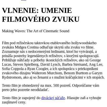
VLNENIE: UMENIE
FILMOVÉHO ZVUKU
Making Waves: The Art of Cinematic Sound
Film pod režisérskou taktovkou etablovaného hollywoodskeho
zvukára Midgea Costina odhaľuje skrytú silu zvuku vo filme.
Zoznamuje nás s nedocenenými hrdinami, ktorí ho vytvárajú, a
prináša postrehy legendárnych režisérov, s ktorými spolupracujú.
Približuje náhľady a príbehy ikonických režisérov, ako sú George
Lucas, Steven Spielberg, David Lynch, Barbra Streisand, Ang Lee,
Sofia Coppola a Ryan Coogler, a ich spoluprácu s priekopníkmi
zvukového dizajnu Walterom Murchom, Benom Burttom a Garym
Rydstromom, ako aj so ženami a s mužmi kráčajúcimi v ich stopách.
Tento film je obmedzený na max. 500 pozretí. Odporúčame vám
preto jeho pozretie neodkladať.
Tento film je zapojený do
diváckej súťaže
. Hlasujte zaň a vyhrajte
zaujímavé ceny.