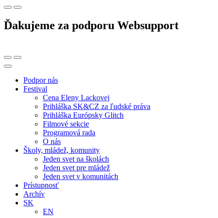
Ďakujeme za podporu Websupport
Podpor nás
Festival
Cena Eleny Lackovej
Prihláška SK&CZ za ľudské práva
Prihláška Európsky Glitch
Filmové sekcie
Programová rada
O nás
Školy, mládež, komunity
Jeden svet na školách
Jeden svet pre mládež
Jeden svet v komunitách
Prístupnosť
Archív
SK
EN