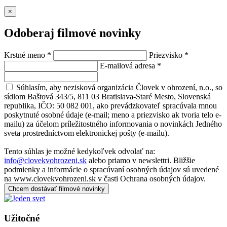
×
Odoberaj filmové novinky
Krstné meno
*
Priezvisko
*
E-mailová adresa
*
Súhlasím, aby nezisková organizácia Človek v ohrození, n.o., so
sídlom Baštová 343/5, 811 03 Bratislava-Staré Mesto, Slovenská
republika, IČO: 50 082 001, ako prevádzkovateľ spracúvala mnou
poskytnuté osobné údaje (e-mail; meno a priezvisko ak tvoria telo e-
mailu) za účelom príležitostného informovania o novinkách Jedného
sveta prostredníctvom elektronickej pošty (e-mailu).
Tento súhlas je možné kedykoľvek odvolať na:
info@clovekvohrozeni.sk
alebo priamo v newslettri. Bližšie
podmienky a informácie o spracúvaní osobných údajov sú uvedené
na www.clovekvohrozeni.sk v časti Ochrana osobných údajov.
Chcem dostávať filmové novinky
Užitočné