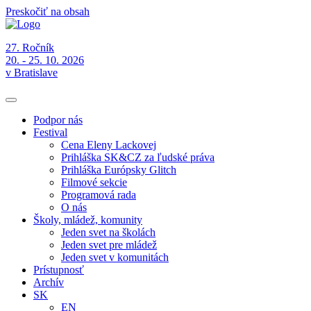
Preskočiť na obsah
27. Ročník
20. - 25. 10. 2026
v Bratislave
Podpor nás
Festival
Cena Eleny Lackovej
Prihláška SK&CZ za ľudské práva
Prihláška Európsky Glitch
Filmové sekcie
Programová rada
O nás
Školy, mládež, komunity
Jeden svet na školách
Jeden svet pre mládež
Jeden svet v komunitách
Prístupnosť
Archív
SK
EN