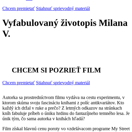
Chcem premietať
Stiahnuť sprievodný materiál
Vyfabulovaný životopis Milana
V.
CHCEM SI POZRIEŤ FILM
Chcem premietať
Stiahnuť sprievodný materiál
Autorka sa prostredníctvom filmu vydáva na cestu experimentu, v
ktorom skúma svoju fascináciu knihami z políc antikvariátov. Kto
každý ich držal v ruke a prečo? Z letmých odkazov na stránkach
kníh fabuluje príbeh o úniku hrdinu do fantazíjneho temného lesa. Je
únik tým, čo sama autorka v knihách hľadá?
Film získal hlavnú cenu poroty vo vzdelávacom programe My Street