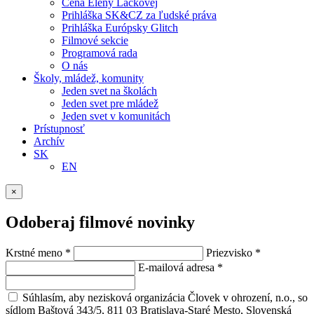
Cena Eleny Lackovej
Prihláška SK&CZ za ľudské práva
Prihláška Európsky Glitch
Filmové sekcie
Programová rada
O nás
Školy, mládež, komunity
Jeden svet na školách
Jeden svet pre mládež
Jeden svet v komunitách
Prístupnosť
Archív
SK
EN
×
Odoberaj filmové novinky
Krstné meno
*
Priezvisko
*
E-mailová adresa
*
Súhlasím, aby nezisková organizácia Človek v ohrození, n.o., so
sídlom Baštová 343/5, 811 03 Bratislava-Staré Mesto, Slovenská