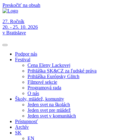
Preskočiť na obsah
27. Ročník
20. - 25. 10. 2026
v Bratislave
Podpor nás
Festival
Cena Eleny Lackovej
Prihláška SK&CZ za ľudské práva
Prihláška Európsky Glitch
Filmové sekcie
Programová rada
O nás
Školy, mládež, komunity
Jeden svet na školách
Jeden svet pre mládež
Jeden svet v komunitách
Prístupnosť
Archív
SK
EN