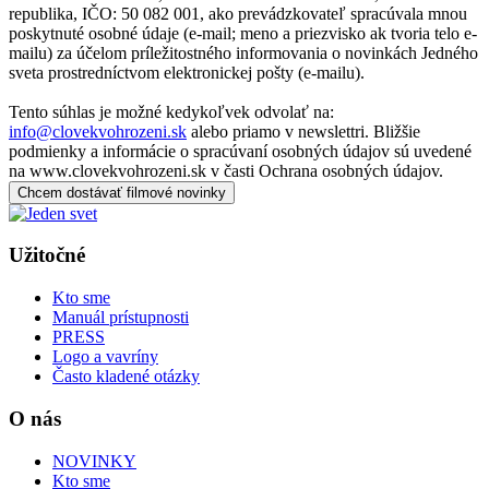
republika, IČO: 50 082 001, ako prevádzkovateľ spracúvala mnou
poskytnuté osobné údaje (e-mail; meno a priezvisko ak tvoria telo e-
mailu) za účelom príležitostného informovania o novinkách Jedného
sveta prostredníctvom elektronickej pošty (e-mailu).
Tento súhlas je možné kedykoľvek odvolať na:
info@clovekvohrozeni.sk
alebo priamo v newslettri. Bližšie
podmienky a informácie o spracúvaní osobných údajov sú uvedené
na www.clovekvohrozeni.sk v časti Ochrana osobných údajov.
Chcem dostávať filmové novinky
Užitočné
Kto sme
Manuál prístupnosti
PRESS
Logo a vavríny
Často kladené otázky
O nás
NOVINKY
Kto sme