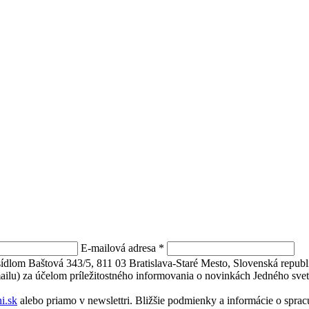
E-mailová adresa
*
 sídlom Baštová 343/5, 811 03 Bratislava-Staré Mesto, Slovenská repu
mailu) za účelom príležitostného informovania o novinkách Jedného svet
i.sk
alebo priamo v newslettri. Bližšie podmienky a informácie o spr