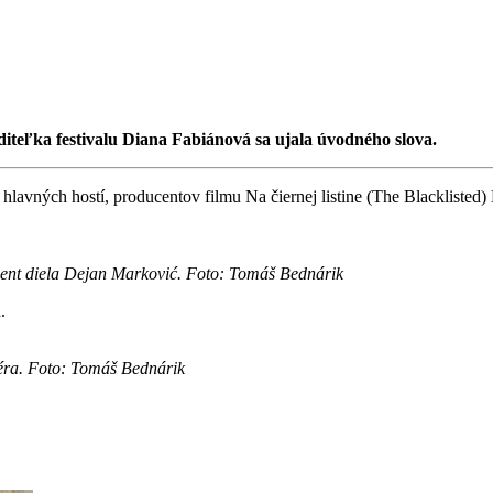
diteľka festivalu Diana Fabiánová sa ujala úvodného slova.
la hlavných hostí, producentov filmu Na čiernej listine (The Blackliste
ucent diela Dejan Marković. Foto: Tomáš Bednárik
.
féra. Foto: Tomáš Bednárik