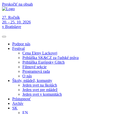
Preskočiť na obsah
27. Ročník
20. - 25. 10. 2026
v Bratislave
Podpor nás
Festival
Cena Eleny Lackovej
Prihláška SK&CZ za ľudské práva
Prihláška Európsky Glitch
Filmové sekcie
Programová rada
O nás
Školy, mládež, komunity
Jeden svet na školách
Jeden svet pre mládež
Jeden svet v komunitách
Prístupnosť
Archív
SK
EN