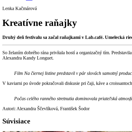
Lenka Kačmárová
Kreatívne raňajky
Druhý deň festivalu sa začal raňajkami v Lab.café. Umelecká rie
So želaním dobrého rána privítala hostí a organizačný tím. Predstavi
Alexandra Kandy Longuet.
Film Na čiernej listine predstavil v pár slovách samotný prod
V kaviarni po úvode pokračovali diskusie pri čaji, káve a croissantoch
Počas celého ranného stretnutia dominovala priateľská atmos
Autori: Alexandra Ščevlíková, František Šodor
Súvisiace