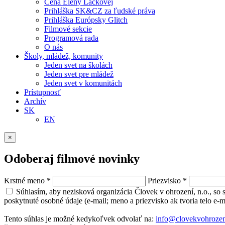
Cena Eleny Lackovej
Prihláška SK&CZ za ľudské práva
Prihláška Európsky Glitch
Filmové sekcie
Programová rada
O nás
Školy, mládež, komunity
Jeden svet na školách
Jeden svet pre mládež
Jeden svet v komunitách
Prístupnosť
Archív
SK
EN
×
Odoberaj filmové novinky
Krstné meno
*
Priezvisko
*
Súhlasím, aby nezisková organizácia Človek v ohrození, n.o., so
poskytnuté osobné údaje (e-mail; meno a priezvisko ak tvoria telo e-
Tento súhlas je možné kedykoľvek odvolať na:
info@clovekvohrozen