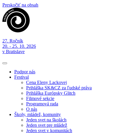
Preskočiť na obsah
27. Ročník
20. - 25. 10. 2026
v Bratislave
Podpor nás
Festival
Cena Eleny Lackovej
Prihláška SK&CZ za ľudské práva
Prihláška Európsky Glitch
Filmové sekcie
Programová rada
O nás
Školy, mládež, komunity
Jeden svet na školách
Jeden svet pre mládež
Jeden svet v komunitách