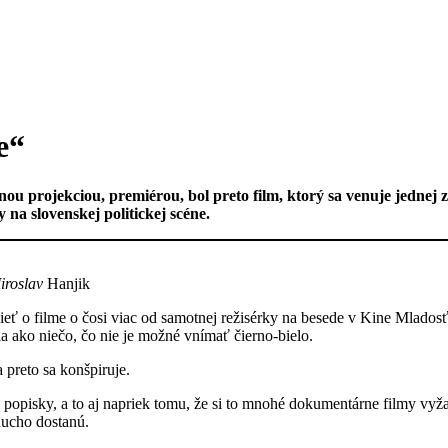
e“
ou projekciou, premiérou, bol preto film, ktorý sa venuje jednej z
na slovenskej politickej scéne.
Miroslav
Hanjik
ť o filme o čosi viac od samotnej režisérky na besede v Kine Mladosť.
 ako niečo, čo nie je možné vnímať čierno-bielo.
 preto sa konšpiruje.
 popisky, a to aj napriek tomu, že si to mnohé dokumentárne filmy vyža
ducho dostanú.