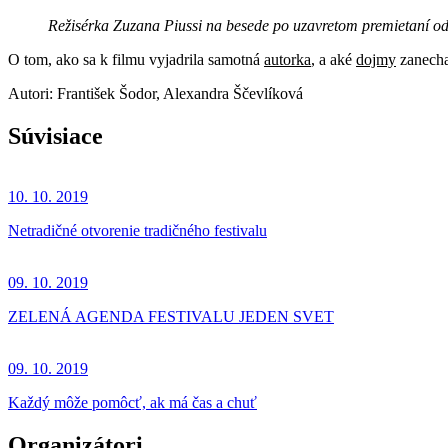
Režisérka Zuzana Piussi na besede po uzavretom premietaní od
O tom, ako sa k filmu vyjadrila samotná
autorka
, a aké
dojmy
zanecha
Autori: František Šodor, Alexandra Ščevlíková
Súvisiace
10. 10. 2019
Netradičné otvorenie tradičného festivalu
09. 10. 2019
ZELENÁ AGENDA FESTIVALU JEDEN SVET
09. 10. 2019
Každý môže pomôcť, ak má čas a chuť
Organizátori