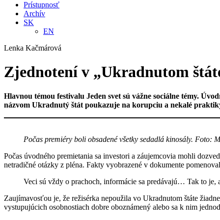
Prístupnosť
Archív
SK
EN
Lenka Kačmárová
Zjednotení v „Ukradnutom štát
Hlavnou témou festivalu Jeden svet sú vážne sociálne témy. Úvodn
názvom Ukradnutý štát poukazuje na korupciu a nekalé praktiky 
Počas premiéry boli obsadené všetky sedadlá kinosály. Foto: 
Počas úvodného premietania sa investori a záujemcovia mohli dozvedie
netradičné otázky z pléna. Fakty vyobrazené v dokumente pomenovala
Veci sú vždy o prachoch, informácie sa predávajú… Tak to je, a
Zaujímavosťou je, že režisérka nepoužila vo Ukradnutom štáte žiadne
vystupujúcich osobnostiach dobre oboznámený alebo sa k nim jedno