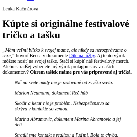
Lenka Kačmárová
Kúpte si originálne festivalové
tričko a tašku
„Mám veľmi blízko k svojej mame, ale nikdy sa nerozprávame o
sexe,“
hovorí Becca v dokumente
Dilema túžby
. Aj tento výrok
môžete nosiť na svojej taške. Stačí si kúpiť náš festivalový merch.
Alebo si radšej vyberiete iný výrok protagonistov z našich
dokumentov?
Okrem tašiek máme pre vás pripravené aj tričká.
Nič na svete nikdy nie je izolované od zvyšku sveta
.
Marion Neumann, dokument Reč húb
Skočiť a lietať nie je problém. Nebezpečenstvo sa
skrýva v kontakte so zemou.
Marina Abramovic, dokument Marina Abramovic a jej
deti.
Stratili sme kontakt s realitou a ľuďmi. Bola to chyba.