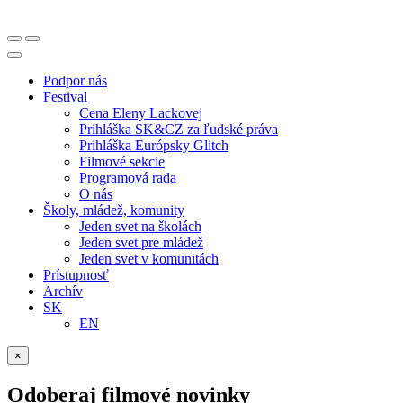
Podpor nás
Festival
Cena Eleny Lackovej
Prihláška SK&CZ za ľudské práva
Prihláška Európsky Glitch
Filmové sekcie
Programová rada
O nás
Školy, mládež, komunity
Jeden svet na školách
Jeden svet pre mládež
Jeden svet v komunitách
Prístupnosť
Archív
SK
EN
×
Odoberaj filmové novinky