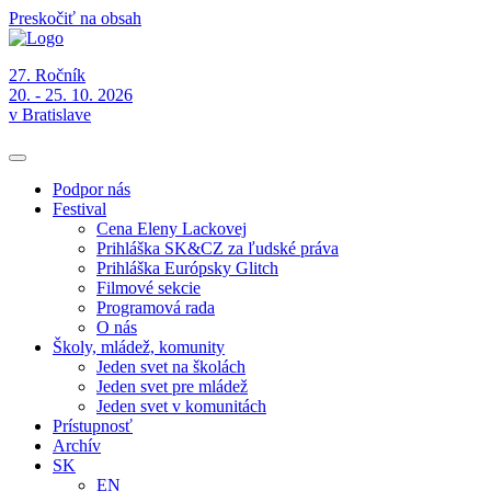
Preskočiť na obsah
27. Ročník
20. - 25. 10. 2026
v Bratislave
Podpor nás
Festival
Cena Eleny Lackovej
Prihláška SK&CZ za ľudské práva
Prihláška Európsky Glitch
Filmové sekcie
Programová rada
O nás
Školy, mládež, komunity
Jeden svet na školách
Jeden svet pre mládež
Jeden svet v komunitách
Prístupnosť
Archív
SK
EN