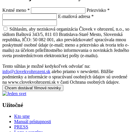
Krstné meno
*
Priezvisko
*
E-mailová adresa
*
Súhlasím, aby nezisková organizácia Človek v ohrození, n.o., so
sídlom Baštová 343/5, 811 03 Bratislava-Staré Mesto, Slovenská
republika, IČO: 50 082 001, ako prevádzkovateľ spracúvala mnou
poskytnuté osobné údaje (e-mail; meno a priezvisko ak tvoria telo e-
mailu) za účelom príležitostného informovania o novinkách Jedného
sveta prostredníctvom elektronickej pošty (e-mailu).
Tento súhlas je možné kedykoľvek odvolať na:
info@clovekvohrozeni.sk
alebo priamo v newslettri. Bližšie
podmienky a informácie o spracúvaní osobných údajov sú uvedené
na www.clovekvohrozeni.sk v časti Ochrana osobných údajov.
Chcem dostávať filmové novinky
Užitočné
Kto sme
Manuál prístupnosti
PRESS