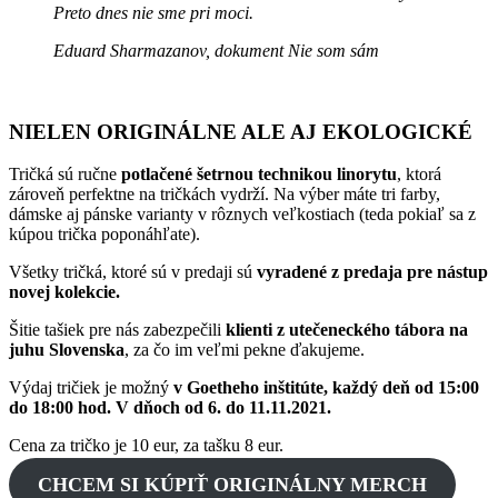
Preto dnes nie sme pri moci.
Eduard Sharmazanov, dokument Nie som sám
NIELEN ORIGINÁLNE ALE AJ EKOLOGICKÉ
Tričká sú ručne
potlačené šetrnou technikou linorytu
, ktorá
zároveň perfektne na tričkách vydrží. Na výber máte tri farby,
dámske aj pánske varianty v rôznych veľkostiach (teda pokiaľ sa z
kúpou trička poponáhľate).
Všetky tričká, ktoré sú v predaji sú
vyradené z predaja pre nástup
novej kolekcie.
Šitie tašiek pre nás zabezpečili
klienti z utečeneckého tábora na
juhu Slovenska
, za čo im veľmi pekne ďakujeme.
Výdaj tričiek je možný
v Goetheho inštitúte, každý deň od 15:00
do 18:00 hod. V dňoch od 6. do 11.11.2021.
Cena za tričko je 10 eur, za tašku 8 eur.
CHCEM SI KÚPIŤ ORIGINÁLNY MERCH