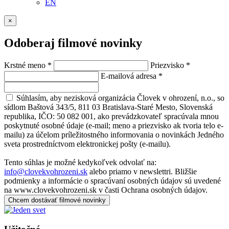
EN
×
Odoberaj filmové novinky
Krstné meno
*
Priezvisko
*
E-mailová adresa
*
Súhlasím, aby nezisková organizácia Človek v ohrození, n.o., so
sídlom Baštová 343/5, 811 03 Bratislava-Staré Mesto, Slovenská
republika, IČO: 50 082 001, ako prevádzkovateľ spracúvala mnou
poskytnuté osobné údaje (e-mail; meno a priezvisko ak tvoria telo e-
mailu) za účelom príležitostného informovania o novinkách Jedného
sveta prostredníctvom elektronickej pošty (e-mailu).
Tento súhlas je možné kedykoľvek odvolať na:
info@clovekvohrozeni.sk
alebo priamo v newslettri. Bližšie
podmienky a informácie o spracúvaní osobných údajov sú uvedené
na www.clovekvohrozeni.sk v časti Ochrana osobných údajov.
Chcem dostávať filmové novinky