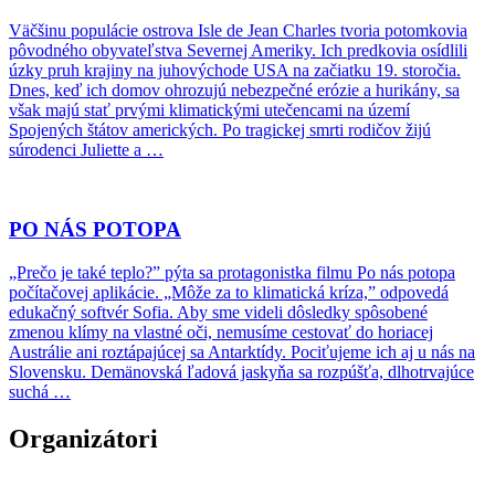
Väčšinu populácie ostrova Isle de Jean Charles tvoria potomkovia
pôvodného obyvateľstva Severnej Ameriky. Ich predkovia osídlili
úzky pruh krajiny na juhovýchode USA na začiatku 19. storočia.
Dnes, keď ich domov ohrozujú nebezpečné erózie a hurikány, sa
však majú stať prvými klimatickými utečencami na území
Spojených štátov amerických. Po tragickej smrti rodičov žijú
súrodenci Juliette a …
PO NÁS POTOPA
„Prečo je také teplo?” pýta sa protagonistka filmu Po nás potopa
počítačovej aplikácie. „Môže za to klimatická kríza,” odpovedá
edukačný softvér Sofia. Aby sme videli dôsledky spôsobené
zmenou klímy na vlastné oči, nemusíme cestovať do horiacej
Austrálie ani roztápajúcej sa Antarktídy. Pociťujeme ich aj u nás na
Slovensku. Demänovská ľadová jaskyňa sa rozpúšťa, dlhotrvajúce
suchá …
Organizátori