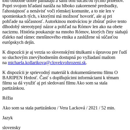
toto obdobie dobre pamätajú a sami boli súčasťou týchto príbehov.
Popri svojom hľadaní naráža na hlboko zakorenené predsudky,
ľahostajnosť a nenávisť voči rómskej komunite, a to nie len v
spomienkach tých, s ktorými má možnosť hovoriť, ale aj pri
pohľade na súčasnosť. Autorkinou motiváciou je zbúrať práve tento
dlhodobý stereotypný názor a pohľad na Rómov len ako na obete
nacizmu. História poukazuje na mnoho Rómov, ktorých činy siahajú
ďaleko nad rámec menšinového etnika a zaslúžene sú súčasťou
európskych dejín.
K dispozícii je aj verzia so slovenskými titulkami s úpravou pre ľudí
so sluchovým znevýhodnením dostupná po vyžiadaní mailom
na
michaela.kollarikova@clovekvohrozeni.sk
.
K dispozícii je sprievodný materiál k dokumentárnemu filmu O
BARIPEN Hrdosť. Časť s doplňujúcimi informáciami k témam
filmu sa dá využiť aj pri sledovaní filmu Ako som sa stala
partizánkou.
Réžia
Ako som sa stala partizánkou / Vera Lacková / 2021 / 52 min.
Jazyk
slovensky