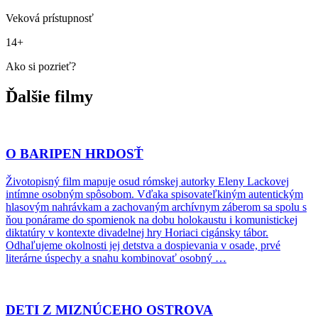
Veková prístupnosť
14+
Ako si pozrieť?
Ďalšie filmy
O BARIPEN HRDOSŤ
Životopisný film mapuje osud rómskej autorky Eleny Lackovej
intímne osobným spôsobom. Vďaka spisovateľkiným autentickým
hlasovým nahrávkam a zachovaným archívnym záberom sa spolu s
ňou ponárame do spomienok na dobu holokaustu i komunistickej
diktatúry v kontexte divadelnej hry Horiaci cigánsky tábor.
Odhaľujeme okolnosti jej detstva a dospievania v osade, prvé
literárne úspechy a snahu kombinovať osobný …
DETI Z MIZNÚCEHO OSTROVA