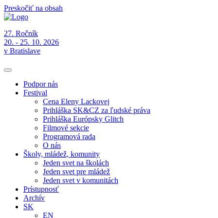
Preskočiť na obsah
27. Ročník
20. - 25. 10. 2026
v Bratislave
Podpor nás
Festival
Cena Eleny Lackovej
Prihláška SK&CZ za ľudské práva
Prihláška Európsky Glitch
Filmové sekcie
Programová rada
O nás
Školy, mládež, komunity
Jeden svet na školách
Jeden svet pre mládež
Jeden svet v komunitách
Prístupnosť
Archív
SK
EN