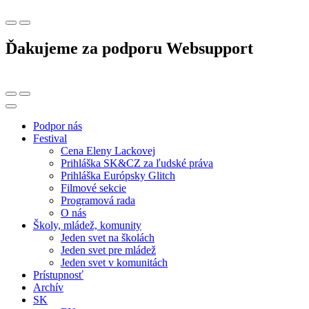
Ďakujeme za podporu Websupport
Podpor nás
Festival
Cena Eleny Lackovej
Prihláška SK&CZ za ľudské práva
Prihláška Európsky Glitch
Filmové sekcie
Programová rada
O nás
Školy, mládež, komunity
Jeden svet na školách
Jeden svet pre mládež
Jeden svet v komunitách
Prístupnosť
Archív
SK