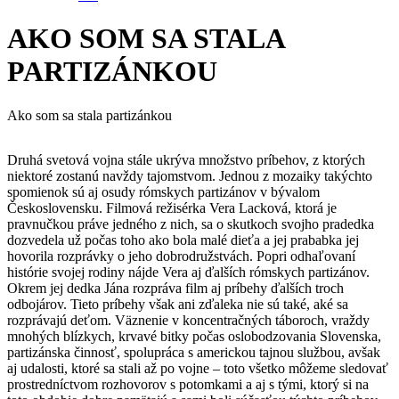
AKO SOM SA STALA
PARTIZÁNKOU
Ako som sa stala partizánkou
Druhá svetová vojna stále ukrýva množstvo príbehov, z ktorých
niektoré zostanú navždy tajomstvom. Jednou z mozaiky takýchto
spomienok sú aj osudy rómskych partizánov v bývalom
Československu. Filmová režisérka Vera Lacková, ktorá je
pravnučkou práve jedného z nich, sa o skutkoch svojho pradedka
dozvedela už počas toho ako bola malé dieťa a jej prababka jej
hovorila rozprávky o jeho dobrodružstvách. Popri odhaľovaní
histórie svojej rodiny nájde Vera aj ďalších rómskych partizánov.
Okrem jej dedka Jána rozpráva film aj príbehy ďalších troch
odbojárov. Tieto príbehy však ani zďaleka nie sú také, aké sa
rozprávajú deťom. Väznenie v koncentračných táboroch, vraždy
mnohých blízkych, krvavé bitky počas oslobodzovania Slovenska,
partizánska činnosť, spolupráca s americkou tajnou službou, avšak
aj udalosti, ktoré sa stali až po vojne – toto všetko môžeme sledovať
prostredníctvom rozhovorov s potomkami a aj s tými, ktorý si na