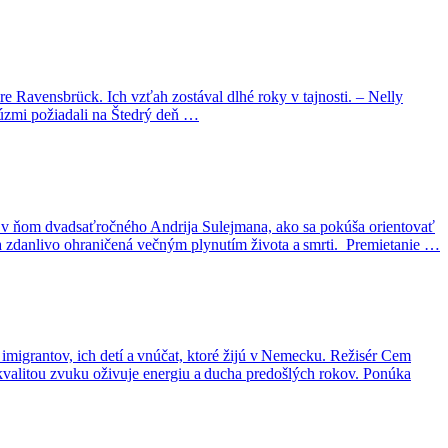
e Ravensbrück. Ich vzťah zostával dlhé roky v tajnosti. – Nelly
cúzmi požiadali na Štedrý deň …
e v ňom dvadsaťročného Andrija Sulejmana, ako sa pokúša orientovať
cia zdanlivo ohraničená večným plynutím života a smrti. Premietanie …
igrantov, ich detí a vnúčat, ktoré žijú v Nemecku. Režisér Cem
valitou zvuku oživuje energiu a ducha predošlých rokov. Ponúka