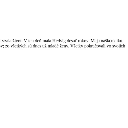
k vzala život. V ten deň mala Hedvig desať rokov. Maja našla matku
okov; zo všetkých sú dnes už mladé ženy. Všetky pokračovali vo svojich