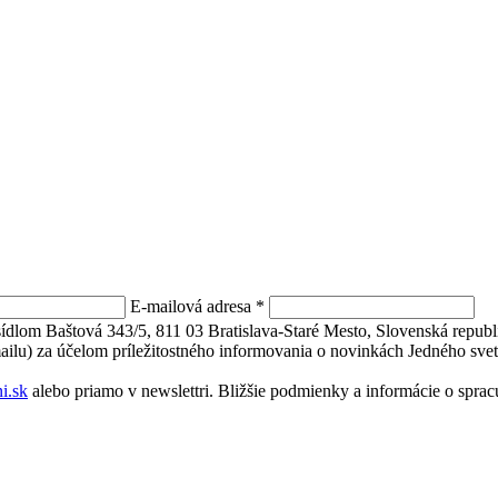
E-mailová adresa
*
 sídlom Baštová 343/5, 811 03 Bratislava-Staré Mesto, Slovenská repu
mailu) za účelom príležitostného informovania o novinkách Jedného svet
i.sk
alebo priamo v newslettri. Bližšie podmienky a informácie o spr