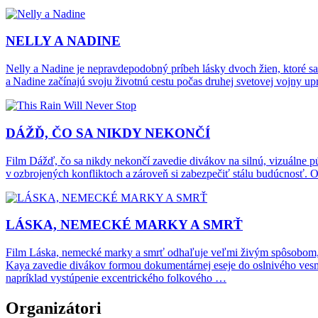
NELLY A NADINE
Nelly a Nadine je nepravdepodobný príbeh lásky dvoch žien, ktoré sa
a Nadine začínajú svoju životnú cestu počas druhej svetovej vojny 
DÁŽĎ, ČO SA NIKDY NEKONČÍ
Film Dážď, čo sa nikdy nekončí zavedie divákov na silnú, vizuálne
v ozbrojených konfliktoch a zároveň si zabezpečiť stálu budúcnosť. O
LÁSKA, NEMECKÉ MARKY A SMRŤ
Film Láska, nemecké marky a smrť odhaľuje veľmi živým spôsobom, pl
Kaya zavedie divákov formou dokumentárnej eseje do oslnivého vesmí
napríklad vystúpenie excentrického folkového …
Organizátori