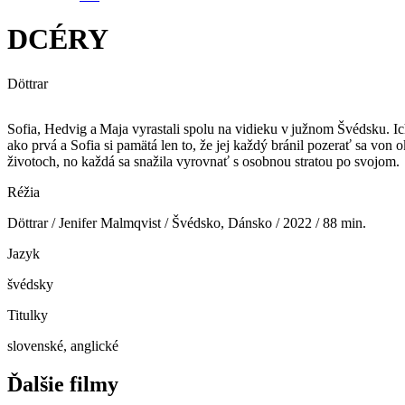
DCÉRY
Döttrar
Sofia, Hedvig a Maja vyrastali spolu na vidieku v južnom Švédsku. I
ako prvá a Sofia si pamätá len to, že jej každý bránil pozerať sa von
životoch, no každá sa snažila vyrovnať s osobnou stratou po svojom.
Réžia
Döttrar / Jenifer Malmqvist / Švédsko, Dánsko / 2022 / 88 min.
Jazyk
švédsky
Titulky
slovenské, anglické
Ďalšie filmy