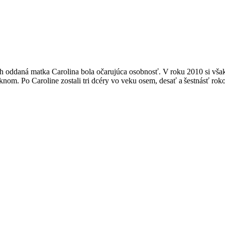
ch oddaná matka Carolina bola očarujúca osobnosť. V roku 2010 si vša
 oknom. Po Caroline zostali tri dcéry vo veku osem, desať a šestnásť r