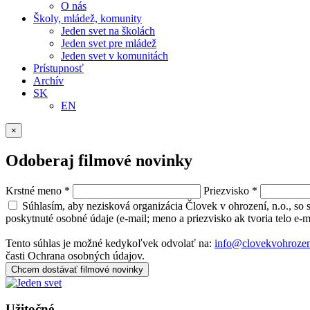
O nás
Školy, mládež, komunity
Jeden svet na školách
Jeden svet pre mládež
Jeden svet v komunitách
Prístupnosť
Archív
SK
EN
×
Odoberaj filmové novinky
Krstné meno
*
Priezvisko
*
Súhlasím, aby nezisková organizácia Človek v ohrození, n.o., so
poskytnuté osobné údaje (e-mail; meno a priezvisko ak tvoria telo e-
Tento súhlas je možné kedykoľvek odvolať na:
info@clovekvohrozen
časti Ochrana osobných údajov.
Chcem dostávať filmové novinky
Užitočné