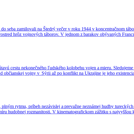
 do seba zamilovali na Štedrý večer v roku 1944 v koncentračnom tábor
uprostred hrôz vojnových táborov. V jednom z barakov obývaných Fran
 pútavú cestu nekonečného ľudského kolobehu vojen a mieru. Sledujem
d občianskej vojny v Sýrii až po konflikt na Ukrajine je jeho existen
ným rytmu, príbeh nezávislej a prevažne neznámej hudby tureckých im
ru hudobnej rozmanitosti. V kinematografickom zážitku s najvyššou k