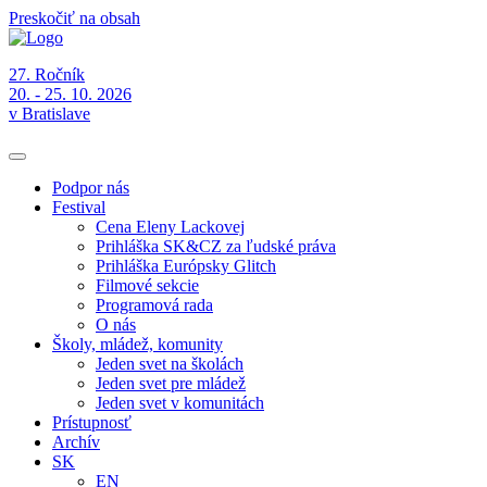
Preskočiť na obsah
27. Ročník
20. - 25. 10. 2026
v Bratislave
Podpor nás
Festival
Cena Eleny Lackovej
Prihláška SK&CZ za ľudské práva
Prihláška Európsky Glitch
Filmové sekcie
Programová rada
O nás
Školy, mládež, komunity
Jeden svet na školách
Jeden svet pre mládež
Jeden svet v komunitách
Prístupnosť
Archív
SK
EN