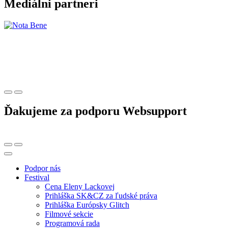
Mediálni partneri
Ďakujeme za podporu Websupport
Podpor nás
Festival
Cena Eleny Lackovej
Prihláška SK&CZ za ľudské práva
Prihláška Európsky Glitch
Filmové sekcie
Programová rada