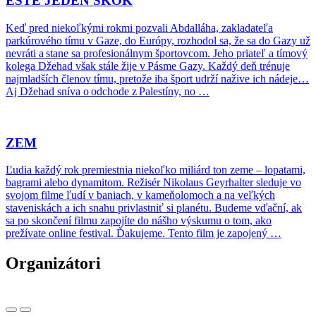
EŠTE JEDEN SKOK
Keď pred niekoľkými rokmi pozvali Abdalláha, zakladateľa
parkúrového tímu v Gaze, do Európy, rozhodol sa, že sa do Gazy už
nevráti a stane sa profesionálnym športovcom. Jeho priateľ a tímový
kolega Džehad však stále žije v Pásme Gazy. Každý deň trénuje
najmladších členov tímu, pretože iba šport udrží nažive ich nádeje…
Aj Džehad sníva o odchode z Palestíny, no …
ZEM
Ľudia každý rok premiestnia niekoľko miliárd ton zeme – lopatami,
bagrami alebo dynamitom. Režisér Nikolaus Geyrhalter sleduje vo
svojom filme ľudí v baniach, v kameňolomoch a na veľkých
staveniskách a ich snahu privlastniť si planétu. Budeme vďační, ak
sa po skončení filmu zapojíte do nášho výskumu o tom, ako
prežívate online festival. Ďakujeme. Tento film je zapojený …
Organizátori