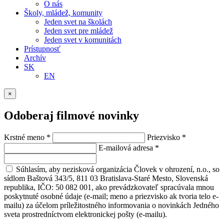
O nás
Školy, mládež, komunity
Jeden svet na školách
Jeden svet pre mládež
Jeden svet v komunitách
Prístupnosť
Archív
SK
EN
×
Odoberaj filmové novinky
Krstné meno
*
Priezvisko
*
E-mailová adresa
*
Súhlasím, aby nezisková organizácia Človek v ohrození, n.o., so
sídlom Baštová 343/5, 811 03 Bratislava-Staré Mesto, Slovenská
republika, IČO: 50 082 001, ako prevádzkovateľ spracúvala mnou
poskytnuté osobné údaje (e-mail; meno a priezvisko ak tvoria telo e-
mailu) za účelom príležitostného informovania o novinkách Jedného
sveta prostredníctvom elektronickej pošty (e-mailu).