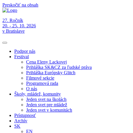
Preskočiť na obsah
27. Ročník
20. - 25. 10. 2026
v Bratislave
Podpor nás
Festival
Cena Eleny Lackovej
Prihláška SK&CZ za ľudské práva
Prihláška Európsky Glitch
Filmové sekcie
Programová rada
O nás
Školy, mládež, komunity
Jeden svet na školách
Jeden svet pre mládež
Jeden svet v komunitách
Prístupnosť
Archív
SK
EN