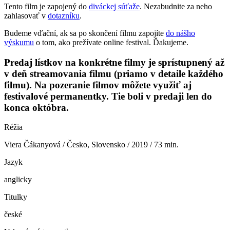
Tento film je zapojený do
diváckej súťaže
. Nezabudnite za neho
zahlasovať v
dotazníku
.
Budeme vďační, ak sa po skončení filmu zapojíte
do nášho
výskumu
o tom, ako prežívate online festival. Ďakujeme.
Predaj lístkov na konkrétne filmy je sprístupnený až
v deň streamovania filmu (priamo v detaile každého
filmu). Na pozeranie filmov môžete využiť aj
festivalové permanentky. Tie boli v predaji len do
konca októbra.
Réžia
Viera Čákanyová / Česko, Slovensko / 2019 / 73 min.
Jazyk
anglicky
Titulky
české