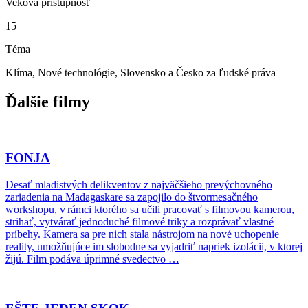
Veková prístupnosť
15
Téma
Klíma, Nové technológie, Slovensko a Česko za ľudské práva
Ďalšie filmy
FONJA
Desať mladistvých delikventov z najväčšieho prevýchovného
zariadenia na Madagaskare sa zapojilo do štvormesačného
workshopu, v rámci ktorého sa učili pracovať s filmovou kamerou,
strihať, vytvárať jednoduché filmové triky a rozprávať vlastné
príbehy. Kamera sa pre nich stala nástrojom na nové uchopenie
reality, umožňujúce im slobodne sa vyjadriť napriek izolácii, v ktorej
žijú. Film podáva úprimné svedectvo …