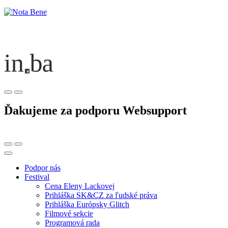
Ďakujeme za podporu Websupport
Podpor nás
Festival
Cena Eleny Lackovej
Prihláška SK&CZ za ľudské práva
Prihláška Európsky Glitch
Filmové sekcie
Programová rada