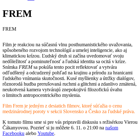
FREM
FREM
Film je reakciou na súčasnú vlnu posthumanistického uvažovania,
spôsobeného rozvojom technológií a umelej inteligencie, ako aj
klimatickou krízou. Ľudský druh si začína uvedomovať svoju
nedôležitosť a pominuteľnosť a ľudská identita sa ocitá v kríze.
Snímka
FREM
sa pokúša tento pocit reflektovať a vytvára
odľudštený a odcudzený pohľad na krajinu a prírodu za hranicami
ľudského vnímania skutočnosti. Kusé myšlienky a útržky dialógov,
rôznorodá hudba prerušovaná ruchmi a glitchmi a zdanlivo zmätená,
neukotvená kamera vytvárajú znepokojivú filozofickú úvahu
o limitoch antropocentrického myslenia.
Film Frem je jedným z desiatich filmov, ktoré súťažia o cenu
medzinárodnej poroty v sekcii Slovensko a Česko za ľudské práva.
K tomuto filmu sme si pre vás pripravili diskusiu s režisérkou Vierou
Čákanyovou. Pozrieť si ju môžete 6. 11. o 21:00 na
našom
Facebooku
alebo
Youtube
.