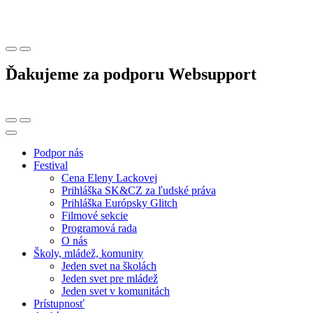
Ďakujeme za podporu Websupport
Podpor nás
Festival
Cena Eleny Lackovej
Prihláška SK&CZ za ľudské práva
Prihláška Európsky Glitch
Filmové sekcie
Programová rada
O nás
Školy, mládež, komunity
Jeden svet na školách
Jeden svet pre mládež
Jeden svet v komunitách
Prístupnosť