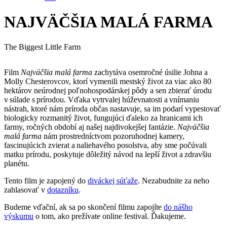
NAJVÄČŠIA MALÁ FARMA
The Biggest Little Farm
Film
Najväčšia malá farma
zachytáva osemročné úsilie Johna a
Molly Chesterovcov, ktorí vymenili mestský život za viac ako 80
hektárov neúrodnej poľnohospodárskej pôdy a sen zbierať úrodu
v súlade s prírodou. Vďaka vytrvalej húževnatosti a vnímaniu
nástrah, ktoré nám príroda občas nastavuje, sa im podarí vypestovať
biologicky rozmanitý život, fungujúci ďaleko za hranicami ich
farmy, ročných období aj našej najdivokejšej fantázie.
Najväčšia
malá farma
nám prostredníctvom pozoruhodnej kamery,
fascinujúcich zvierat a naliehavého posolstva, aby sme počúvali
matku prírodu, poskytuje dôležitý návod na lepší život a zdravšiu
planétu.
Tento film je zapojený do
diváckej súťaže
. Nezabudnite za neho
zahlasovať v
dotazníku
.
Budeme vďační, ak sa po skončení filmu zapojíte
do nášho
výskumu
o tom, ako prežívate online festival. Ďakujeme.