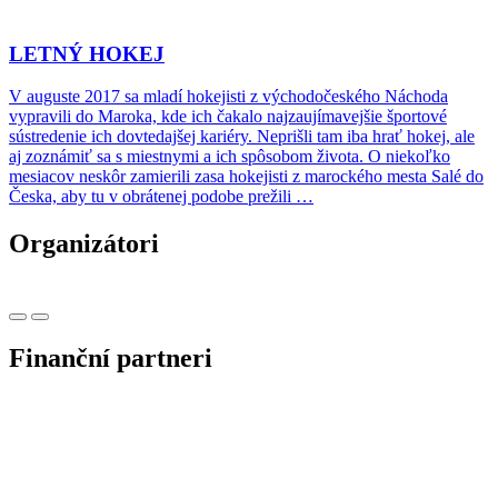
LETNÝ HOKEJ
V auguste 2017 sa mladí hokejisti z východočeského Náchoda
vypravili do Maroka, kde ich čakalo najzaujímavejšie športové
sústredenie ich dovtedajšej kariéry. Neprišli tam iba hrať hokej, ale
aj zoznámiť sa s miestnymi a ich spôsobom života. O niekoľko
mesiacov neskôr zamierili zasa hokejisti z marockého mesta Salé do
Česka, aby tu v obrátenej podobe prežili …
Organizátori
Finanční partneri