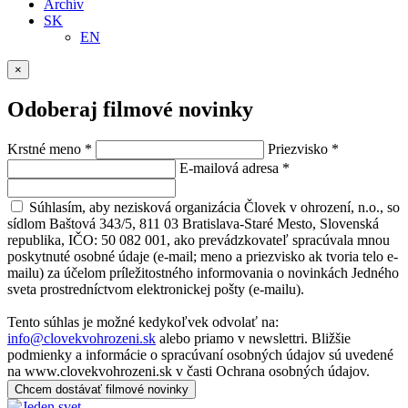
Archív
SK
EN
×
Odoberaj filmové novinky
Krstné meno
*
Priezvisko
*
E-mailová adresa
*
Súhlasím, aby nezisková organizácia Človek v ohrození, n.o., so
sídlom Baštová 343/5, 811 03 Bratislava-Staré Mesto, Slovenská
republika, IČO: 50 082 001, ako prevádzkovateľ spracúvala mnou
poskytnuté osobné údaje (e-mail; meno a priezvisko ak tvoria telo e-
mailu) za účelom príležitostného informovania o novinkách Jedného
sveta prostredníctvom elektronickej pošty (e-mailu).
Tento súhlas je možné kedykoľvek odvolať na:
info@clovekvohrozeni.sk
alebo priamo v newslettri. Bližšie
podmienky a informácie o spracúvaní osobných údajov sú uvedené
na www.clovekvohrozeni.sk v časti Ochrana osobných údajov.
Chcem dostávať filmové novinky