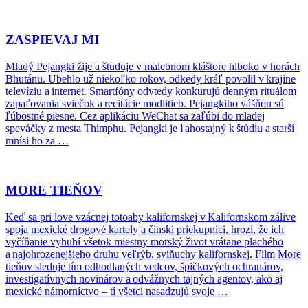
ZASPIEVAJ MI
Mladý Pejangki žije a študuje v malebnom kláštore hlboko v horách
Bhutánu. Ubehlo už niekoľko rokov, odkedy kráľ povolil v krajine
televíziu a internet. Smartfóny odvtedy konkurujú denným rituálom
zapaľovania sviečok a recitácie modlitieb. Pejangkiho vášňou sú
ľúbostné piesne. Cez aplikáciu WeChat sa zaľúbi do mladej
speváčky z mesta Thimphu. Pejangki je ľahostajný k štúdiu a starší
mnísi ho za …
MORE TIEŇOV
Keď sa pri love vzácnej totoaby kalifornskej v Kalifornskom zálive
spoja mexické drogové kartely a čínski priekupníci, hrozí, že ich
vyčíňanie vyhubí všetok miestny morský život vrátane plachého
a najohrozenejšieho druhu veľrýb, sviňuchy kalifornskej. Film More
tieňov sleduje tím odhodlaných vedcov, špičkových ochranárov,
investigatívnych novinárov a odvážnych tajných agentov, ako aj
mexické námorníctvo – tí všetci nasadzujú svoje …