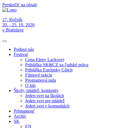
Preskočiť na obsah
27. Ročník
20. - 25. 10. 2026
v Bratislave
Podpor nás
Festival
Cena Eleny Lackovej
Prihláška SK&CZ za ľudské práva
Prihláška Európsky Glitch
Filmové sekcie
Programová rada
O nás
Školy, mládež, komunity
Jeden svet na školách
Jeden svet pre mládež
Jeden svet v komunitách
Prístupnosť
Archív
SK
EN