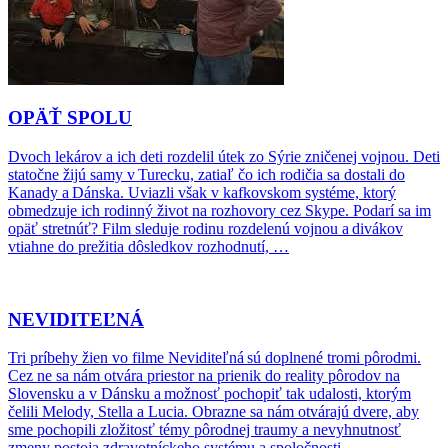
OPÄŤ SPOLU
Dvoch lekárov a ich deti rozdelil útek zo Sýrie zničenej vojnou. Deti
statočne žijú samy v Turecku, zatiaľ čo ich rodičia sa dostali do
Kanady a Dánska. Uviazli však v kafkovskom systéme, ktorý
obmedzuje ich rodinný život na rozhovory cez Skype. Podarí sa im
opäť stretnúť? Film sleduje rodinu rozdelenú vojnou a divákov
vtiahne do prežitia dôsledkov rozhodnutí, …
NEVIDITEĽNÁ
Tri príbehy žien vo filme Neviditeľná sú doplnené tromi pôrodmi.
Cez ne sa nám otvára priestor na prienik do reality pôrodov na
Slovensku a v Dánsku a možnosť pochopiť tak udalosti, ktorým
čelili Melody, Stella a Lucia. Obrazne sa nám otvárajú dvere, aby
sme pochopili zložitosť témy pôrodnej traumy a nevyhnutnosť
zmeny postoja zdravotníckeho systému a spoločnosti …