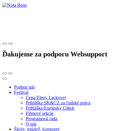
Ďakujeme za podporu Websupport
Podpor nás
Festival
Cena Eleny Lackovej
Prihláška SK&CZ za ľudské práva
Prihláška Európsky Glitch
Filmové sekcie
Programová rada
O nás
Školy, mládež, komunity