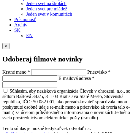
Jeden svet na školách
Jeden svet pre mládež
Jeden svet v komunitách
Prístupnosť
Archív
SK
EN
×
Odoberaj filmové novinky
Krstné meno
*
Priezvisko
*
E-mailová adresa
*
Súhlasím, aby nezisková organizácia Človek v ohrození, n.o., so
sídlom Baštová 343/5, 811 03 Bratislava-Staré Mesto, Slovenská
republika, IČO: 50 082 001, ako prevádzkovateľ spracúvala mnou
poskytnuté osobné údaje (e-mail; meno a priezvisko ak tvoria telo e-
mailu) za účelom príležitostného informovania o novinkách Jedného
sveta prostredníctvom elektronickej pošty (e-mailu).
Tento súhlas je možné kedykoľvek odvolať na: