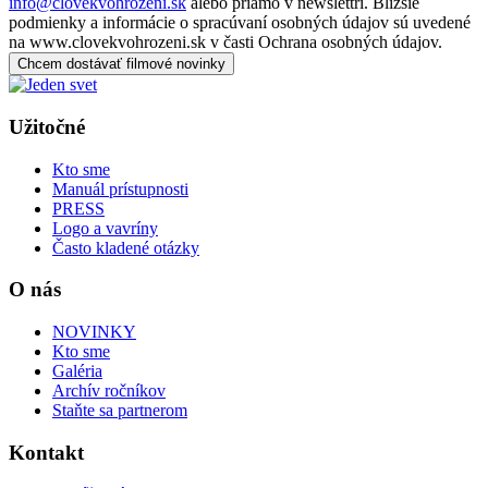
info@clovekvohrozeni.sk
alebo priamo v newslettri. Bližšie
podmienky a informácie o spracúvaní osobných údajov sú uvedené
na www.clovekvohrozeni.sk v časti Ochrana osobných údajov.
Chcem dostávať filmové novinky
Užitočné
Kto sme
Manuál prístupnosti
PRESS
Logo a vavríny
Často kladené otázky
O nás
NOVINKY
Kto sme
Galéria
Archív ročníkov
Staňte sa partnerom
Kontakt