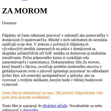
ZA MOROM
Overseas
Filipínky sú často odkázané pracovať v zahraničí ako pomocníčky v
domácnosti či opatrovateľky. Mnohé z nich odchodom do neznáma
opúšťajú svoje deti. V jednom z početných filipínskych
výcvikových stredísk zameraných na prácu v domácnosti sa
skupinka začiatočníčok učí čeliť smútku za domovom aj možnému
zneužívaniu. Počas prípravného kurzu si vyskúšajú rolu
zamestnávateľa i zamestnanca. Dokumentárny film
Za morom
,
ktorý hraničí s fikciou, osvetľuje problém moderného otroctva v
globalizovanom svete a zároveň upriamuje pozornosť na odhodlanie
týchto žien, ich sesterskú spolupatričnosť a spôsoby, ako sa
vyrovnať s tvrdými skúškami, ktorým budú v blízkej budúcnosti
vystavené.
Tento film je obmedzený na max. 500 pozretí. Odporúčame vám
preto jeho pozretie neodkladať.
Tento film je zapojený do
diváckej súťaže
. Nezabudnite za neho
zahlasovať v
dotazníku
.