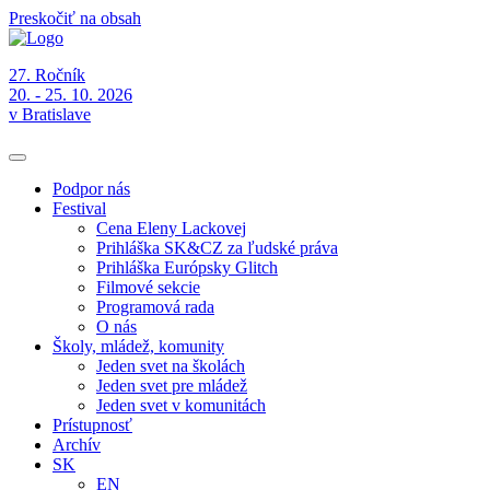
Preskočiť na obsah
27. Ročník
20. - 25. 10. 2026
v Bratislave
Podpor nás
Festival
Cena Eleny Lackovej
Prihláška SK&CZ za ľudské práva
Prihláška Európsky Glitch
Filmové sekcie
Programová rada
O nás
Školy, mládež, komunity
Jeden svet na školách
Jeden svet pre mládež
Jeden svet v komunitách
Prístupnosť
Archív
SK
EN