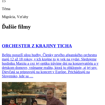
15
Téma
Migrácia, Vzťahy
Ďalšie filmy
ORCHESTER Z KRAJINY TICHA
Beštiu porazíš silou hudby. Členky prvého afganského orchestra
majú 12 až 18 rokov, v ich krajine to je vek na vydaj. Sledujeme
huslistku Marziu a cez jej optiku trávime dni na konzervatóriu a v
detskom domove, vnímame realitu, ktorá ju obklopuje, aj jej sny.
Dievčatá sa pripravujú na koncert v Európe. Prichádzajú na
Slovensko, kde sa …