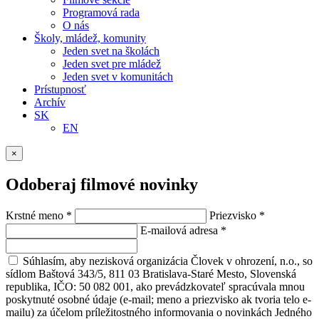
Programová rada
O nás
Školy, mládež, komunity
Jeden svet na školách
Jeden svet pre mládež
Jeden svet v komunitách
Prístupnosť
Archív
SK
EN
×
Odoberaj filmové novinky
Krstné meno
*
Priezvisko
*
E-mailová adresa
*
Súhlasím, aby nezisková organizácia Človek v ohrození, n.o., so
sídlom Baštová 343/5, 811 03 Bratislava-Staré Mesto, Slovenská
republika, IČO: 50 082 001, ako prevádzkovateľ spracúvala mnou
poskytnuté osobné údaje (e-mail; meno a priezvisko ak tvoria telo e-
mailu) za účelom príležitostného informovania o novinkách Jedného