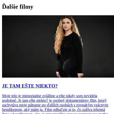
Ďalšie filmy
JE TAM EŠTE NIEKTO?
Moje telo je mimoriadne zvláštne a ešte nikdy som nevidela
podobné. Je tam ešte niekto? je osobný dokumentárny film, ktorý
zachytáva moje pátranie po ďalších osobách s rovnakým vzácnym
hendikepom, aký mám ja. Film odhaľuje aj to, čo zažíva tehotná