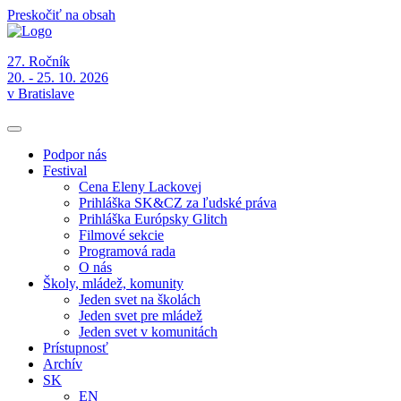
Preskočiť na obsah
27. Ročník
20. - 25. 10. 2026
v Bratislave
Podpor nás
Festival
Cena Eleny Lackovej
Prihláška SK&CZ za ľudské práva
Prihláška Európsky Glitch
Filmové sekcie
Programová rada
O nás
Školy, mládež, komunity
Jeden svet na školách
Jeden svet pre mládež
Jeden svet v komunitách
Prístupnosť
Archív
SK
EN