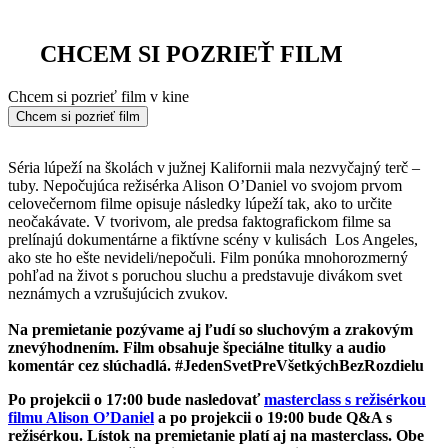
CHCEM SI POZRIEŤ FILM
Chcem si pozrieť film v kine
Chcem si pozrieť film
Séria lúpeží na školách v južnej Kalifornii mala nezvyčajný terč –
tuby. Nepočujúca režisérka Alison OʼDaniel vo svojom prvom
celovečernom filme opisuje následky lúpeží tak, ako to určite
neočakávate. V tvorivom, ale predsa faktografickom filme sa
prelínajú dokumentárne a fiktívne scény v kulisách Los Angeles,
ako ste ho ešte nevideli/nepočuli. Film ponúka mnohorozmerný
pohľad na život s poruchou sluchu a predstavuje divákom svet
neznámych a vzrušujúcich zvukov.
Na premietanie pozývame aj ľudí so sluchovým a zrakovým
znevýhodnením. Film obsahuje špeciálne titulky a audio
komentár cez slúchadlá. #JedenSvetPreVšetkýchBezRozdielu
Po projekcii o 17:00 bude nasledovať
masterclass s režisérkou
filmu Alison O’Daniel
a po projekcii o 19:00 bude Q&A s
režisérkou. Lístok na premietanie platí aj na masterclass. Obe