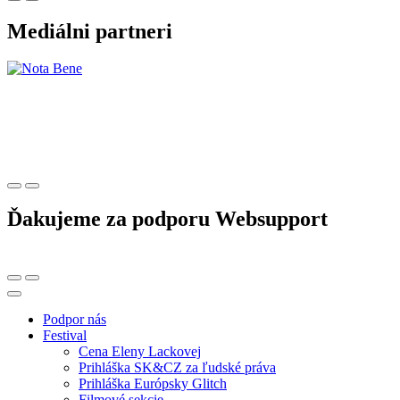
Mediálni partneri
Ďakujeme za podporu Websupport
Podpor nás
Festival
Cena Eleny Lackovej
Prihláška SK&CZ za ľudské práva
Prihláška Európsky Glitch
Filmové sekcie