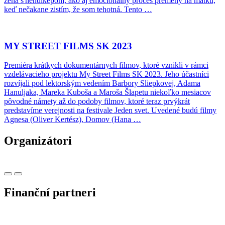
žena s hendikepom, ako aj emocionálny proces premeny na matku,
keď nečakane zistím, že som tehotná. Tento …
MY STREET FILMS SK 2023
Premiéra krátkych dokumentárnych filmov, ktoré vznikli v rámci
vzdelávacieho projektu My Street Films SK 2023. Jeho účastníci
rozvíjali pod lektorským vedením Barbory Sliepkovej, Adama
Hanuljaka, Mareka Kuboša a Maroša Šlapetu niekoľko mesiacov
pôvodné námety až do podoby filmov, ktoré teraz prvýkrát
predstavíme verejnosti na festivale Jeden svet. Uvedené budú filmy
Agnesa (Oliver Kertész), Domov (Hana …
Organizátori
Finanční partneri