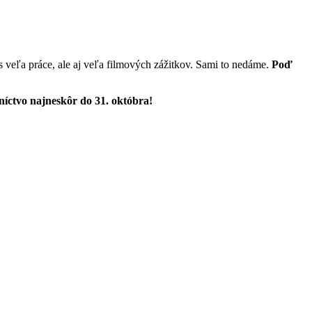
s veľa práce, ale aj veľa filmových zážitkov. Sami to nedáme.
Poď
níctvo najneskôr do 31. októbra!