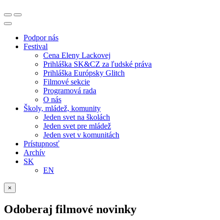
Podpor nás
Festival
Cena Eleny Lackovej
Prihláška SK&CZ za ľudské práva
Prihláška Európsky Glitch
Filmové sekcie
Programová rada
O nás
Školy, mládež, komunity
Jeden svet na školách
Jeden svet pre mládež
Jeden svet v komunitách
Prístupnosť
Archív
SK
EN
×
Odoberaj filmové novinky