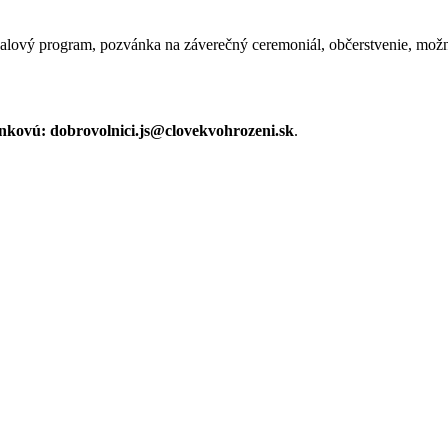
ový program, pozvánka na záverečný ceremoniál, občerstvenie, možnos
kovú: dobrovolnici.js@clovekvohrozeni.sk
.