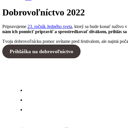
Dobrovoľníctvo 2022
Pripravujeme
23. ročník Jedného sveta
, ktorý sa bude konať naživo v
nám ich pomôcť pripraviť a sprostredkovať divákom, prihlás sa
Tvoju dobrovoľnícku pomoc uvítame pred festivalom, ale najmä poč
Prihláška na dobrovoľníctvo
bbb
hhhh