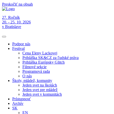
Preskočiť na obsah
27. Ročník
20. - 25. 10. 2026
v Bratislave
Podpor nás
Festival
Cena Eleny Lackovej
Prihláška SK&CZ za ľudské práva
Prihláška Európsky Glitch
Filmové sekcie
Programová rada
O nás
Školy, mládež, komunity
Jeden svet na školách
Jeden svet pre mládež
Jeden svet v komunitách
Prístupnosť
Archív
SK
EN