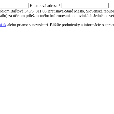
E-mailová adresa
*
 sídlom Baštová 343/5, 811 03 Bratislava-Staré Mesto, Slovenská repu
mailu) za účelom príležitostného informovania o novinkách Jedného svet
i.sk
alebo priamo v newslettri. Bližšie podmienky a informácie o spr