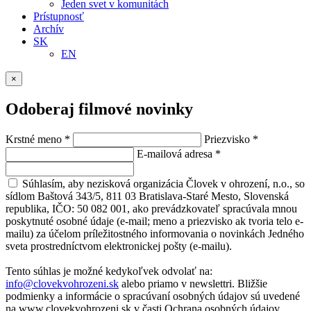
Jeden svet v komunitách
Prístupnosť
Archív
SK
EN
×
Odoberaj filmové novinky
Krstné meno
*
Priezvisko
*
E-mailová adresa
*
Súhlasím, aby nezisková organizácia Človek v ohrození, n.o., so
sídlom Baštová 343/5, 811 03 Bratislava-Staré Mesto, Slovenská
republika, IČO: 50 082 001, ako prevádzkovateľ spracúvala mnou
poskytnuté osobné údaje (e-mail; meno a priezvisko ak tvoria telo e-
mailu) za účelom príležitostného informovania o novinkách Jedného
sveta prostredníctvom elektronickej pošty (e-mailu).
Tento súhlas je možné kedykoľvek odvolať na:
info@clovekvohrozeni.sk
alebo priamo v newslettri. Bližšie
podmienky a informácie o spracúvaní osobných údajov sú uvedené
na www.clovekvohrozeni.sk v časti Ochrana osobných údajov.