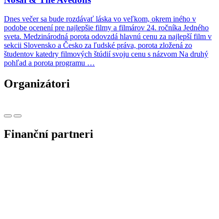
Dnes večer sa bude rozdávať láska vo veľkom, okrem iného v
podobe ocenení pre najlepšie filmy a filmárov 24. ročníka Jedného
sveta. Medzinárodná porota odovzdá hlavnú cenu za najlepší film v
sekcii Slovensko a Česko za ľudské práva, porota zložená zo
študentov katedry filmových štúdií svoju cenu s názvom Na druhý
pohľad a porota programu …
Organizátori
Finanční partneri