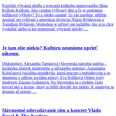
Kúzelná výtvarná dielňa s tvorcami krátkeho animovaného filmu
Krížom Krážom. Ako vznikal vyšívaný film a čo je podstatou
krížikovej výšivky? To a všetko ostatné, čo vás zaujíma, môžete
spoznať pri vyšívaní s autorskou dvojicou Ninou Rybárovou a
Tomášom Rybárom. Workshop je určený pre každého, kto si to chce
vyskúšať alebo si len poprezerať výtvarné návrhy …
Je tam ešte niekto? Kultúru nesmieme uprieť
nikomu
Diskutujúce: Alexandra Tamásová (Slovenská národná galéria –
kurátorka zbierok moderného a súčasného umenia), Annamária
Koločaiová (sociálna poradkyňa, ktorá pracuje s jednotlivcom a so
skupinou v odbore sociálna práca), Eva Križková (Jeden svet),
moderuje Zuzana Golianová. Na Slovensku sa o kultúre často
hovorí ako o luxuse, ktorý si môže dovoliť len niekto. K ostatným sa
dostane až potom, …
Slávnostné odovzdávanie cien a koncert Vlado
Nosal & The Avedons