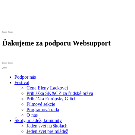
Ďakujeme za podporu Websupport
Podpor nás
Festival
Cena Eleny Lackovej
Prihláška SK&CZ za ľudské práva
Prihláška Európsky Glitch
Filmové sekcie
Programová rada
O nás
Školy, mládež, komunity
Jeden svet na školách
Jeden svet pre mládež