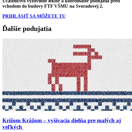
Účastníctvo vyzdvihne lektor a koordinátor podujatia pred
vchodom do budovy FTF VŠMU na Svoradovej 2.
PRIHLÁSIŤ SA MÔŽETE TU
Ďalšie podujatia
Krížom Krážom – vyšívacia dielňa pre malých aj
veľkých