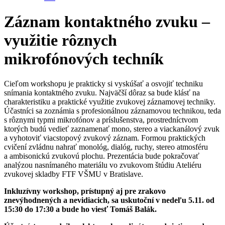
Záznam kontaktného zvuku –
využitie rôznych
mikrofónových techník
Cieľom workshopu je prakticky si vyskúšať a osvojiť techniku
snímania kontaktného zvuku. Najväčší dôraz sa bude klásť na
charakteristiku a praktické využitie zvukovej záznamovej techniky.
Účastníci sa zoznámia s profesionálnou záznamovou technikou, teda
s rôznymi typmi mikrofónov a príslušenstva, prostredníctvom
ktorých budú vedieť zaznamenať mono, stereo a viackanálový zvuk
a vyhotoviť viacstopový zvukový záznam. Formou praktických
cvičení zvládnu nahrať monológ, dialóg, ruchy, stereo atmosféru
a ambisonickú zvukovú plochu. Prezentácia bude pokračovať
analýzou nasnímaného materiálu vo zvukovom štúdiu Ateliéru
zvukovej skladby FTF VŠMU v Bratislave.
Inkluzívny workshop, prístupný aj pre zrakovo
znevýhodnených a nevidiacich, sa uskutoční v nedeľu 5.11. od
15:30 do 17:30 a bude ho viesť Tomáš Balák.