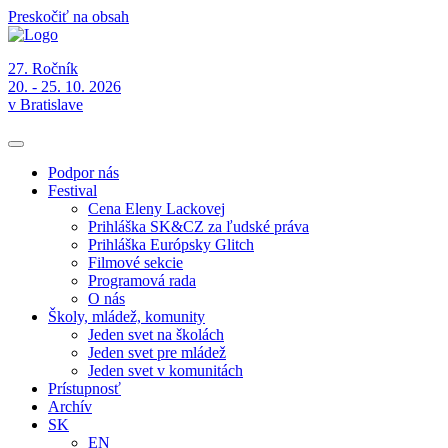
Preskočiť na obsah
27. Ročník
20. - 25. 10. 2026
v Bratislave
Podpor nás
Festival
Cena Eleny Lackovej
Prihláška SK&CZ za ľudské práva
Prihláška Európsky Glitch
Filmové sekcie
Programová rada
O nás
Školy, mládež, komunity
Jeden svet na školách
Jeden svet pre mládež
Jeden svet v komunitách
Prístupnosť
Archív
SK
EN