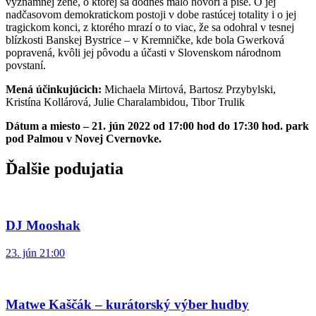
významnej žene, o ktorej sa dodnes málo hovorí a píše. O jej
nadčasovom demokratickom postoji v dobe rastúcej totality i o jej
tragickom konci, z ktorého mrazí o to viac, že sa odohral v tesnej
blízkosti Banskej Bystrice – v Kremničke, kde bola Gwerková
popravená, kvôli jej pôvodu a účasti v Slovenskom národnom
povstaní.
Mená účinkujúcich:
Michaela Mirtová, Bartosz Przybylski,
Kristína Kollárová, Julie Charalambidou, Tibor Trulik
Dátum a miesto – 21. jún 2022 od 17:00 hod do 17:30 hod. park
pod Palmou v Novej Cvernovke.
Ďalšie podujatia
DJ Mooshak
23. jún 21:00
Matwe Kaščák – kurátorský výber hudby