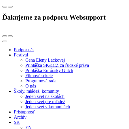
Ďakujeme za podporu Websupport
Podpor nás
Festival
Cena Eleny Lackovej
Prihláška SK&CZ za ľudské práva
Prihláška Európsky Glitch
Filmové sekcie
Programová rada
O nás
Školy, mládež, komunity
Jeden svet na školách
Jeden svet pre mládež
Jeden svet v komunitách
Prístupnosť
Archív
SK
EN