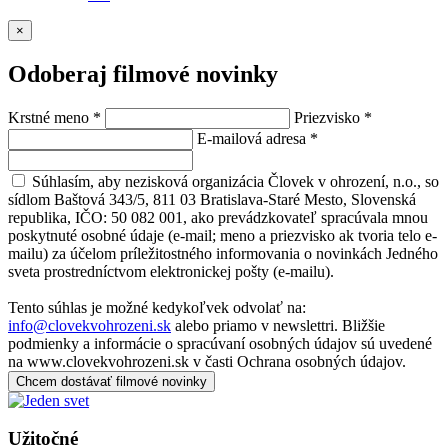
×
Odoberaj filmové novinky
Krstné meno
*
Priezvisko
*
E-mailová adresa
*
Súhlasím, aby nezisková organizácia Človek v ohrození, n.o., so
sídlom Baštová 343/5, 811 03 Bratislava-Staré Mesto, Slovenská
republika, IČO: 50 082 001, ako prevádzkovateľ spracúvala mnou
poskytnuté osobné údaje (e-mail; meno a priezvisko ak tvoria telo e-
mailu) za účelom príležitostného informovania o novinkách Jedného
sveta prostredníctvom elektronickej pošty (e-mailu).
Tento súhlas je možné kedykoľvek odvolať na:
info@clovekvohrozeni.sk
alebo priamo v newslettri. Bližšie
podmienky a informácie o spracúvaní osobných údajov sú uvedené
na www.clovekvohrozeni.sk v časti Ochrana osobných údajov.
Chcem dostávať filmové novinky
Užitočné