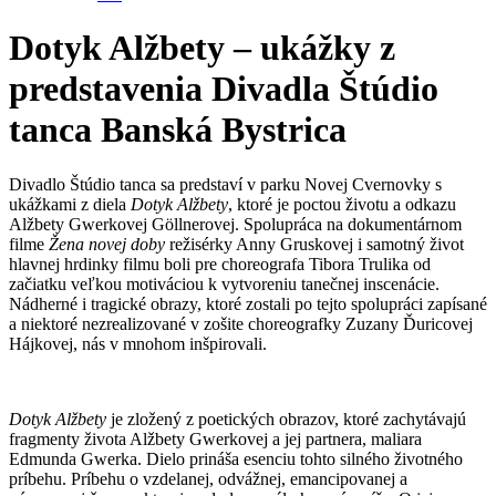
Dotyk Alžbety – ukážky z
predstavenia Divadla Štúdio
tanca Banská Bystrica
Divadlo Štúdio tanca sa predstaví v parku Novej Cvernovky s
ukážkami z diela
Dotyk Alžbety
, ktoré je poctou životu a odkazu
Alžbety Gwerkovej Göllnerovej. Spolupráca na dokumentárnom
filme
Žena novej doby
režisérky Anny Gruskovej i samotný život
hlavnej hrdinky filmu boli pre choreografa Tibora Trulika od
začiatku veľkou motiváciou k vytvoreniu tanečnej inscenácie.
Nádherné i tragické obrazy, ktoré zostali po tejto spolupráci zapísané
a niektoré nezrealizované v zošite choreografky Zuzany Ďuricovej
Hájkovej, nás v mnohom inšpirovali.
Dotyk Alžbety
je zložený z poetických obrazov, ktoré zachytávajú
fragmenty života Alžbety Gwerkovej a jej partnera, maliara
Edmunda Gwerka. Dielo prináša esenciu tohto silného životného
príbehu. Príbehu o vzdelanej, odvážnej, emancipovanej a