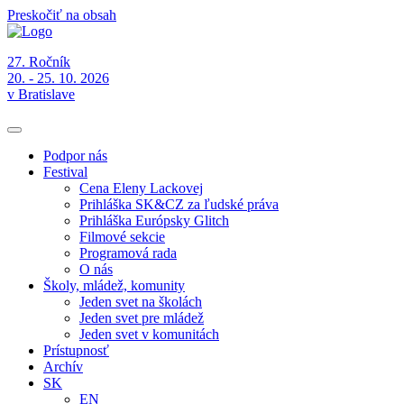
Preskočiť na obsah
27. Ročník
20. - 25. 10. 2026
v Bratislave
Podpor nás
Festival
Cena Eleny Lackovej
Prihláška SK&CZ za ľudské práva
Prihláška Európsky Glitch
Filmové sekcie
Programová rada
O nás
Školy, mládež, komunity
Jeden svet na školách
Jeden svet pre mládež
Jeden svet v komunitách
Prístupnosť
Archív
SK
EN