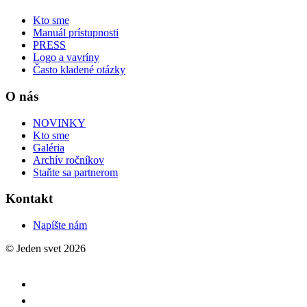
Kto sme
Manuál prístupnosti
PRESS
Logo a vavríny
Často kladené otázky
O nás
NOVINKY
Kto sme
Galéria
Archív ročníkov
Staňte sa partnerom
Kontakt
Napíšte nám
© Jeden svet 2026