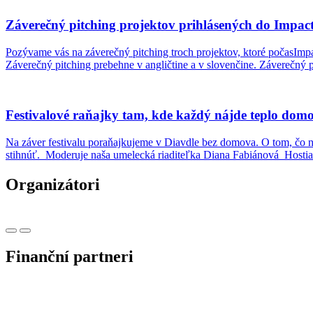
Záverečný pitching projektov prihlásených do Impac
Pozývame vás na záverečný pitching troch projektov, ktoré počasImpa
Záverečný pitching prebehne v angličtine a v slovenčine. Záverečný p
Festivalové raňajky tam, kde každý nájde teplo dom
Na záver festivalu poraňajkujeme v Diavdle bez domova. O tom, čo ná
stihnúť. Moderuje naša umelecká riaditeľka Diana Fabiánová Hostia
Organizátori
Finanční partneri