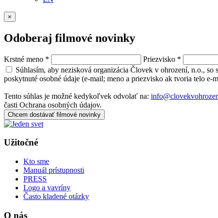
×
Odoberaj filmové novinky
Krstné meno
*
Priezvisko
*
Súhlasím, aby nezisková organizácia Človek v ohrození, n.o., so
poskytnuté osobné údaje (e-mail; meno a priezvisko ak tvoria telo e-
Tento súhlas je možné kedykoľvek odvolať na:
info@clovekvohrozen
časti Ochrana osobných údajov.
Chcem dostávať filmové novinky
Užitočné
Kto sme
Manuál prístupnosti
PRESS
Logo a vavríny
Často kladené otázky
O nás