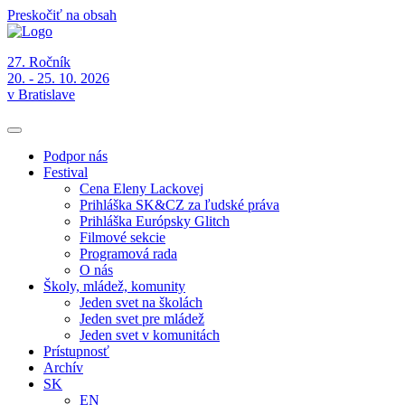
Preskočiť na obsah
27. Ročník
20. - 25. 10. 2026
v Bratislave
Podpor nás
Festival
Cena Eleny Lackovej
Prihláška SK&CZ za ľudské práva
Prihláška Európsky Glitch
Filmové sekcie
Programová rada
O nás
Školy, mládež, komunity
Jeden svet na školách
Jeden svet pre mládež
Jeden svet v komunitách
Prístupnosť
Archív
SK
EN