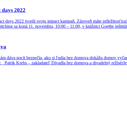
t days 2022
ct days 2022 tvorili svoju impact kampaň. Zároveň máte príležitosťroz
itching sa koná 11. novembra, 10:00 – 11:00, v knižnici Goethe inštitú
ova
m dáva pocit bezpečia, ako si ľudia bez domova dokážu domov vyčarova
: Patrik Krebs – zakladateľ Divadla bez domova a divadelný režisérJ