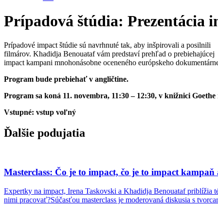
Prípadová štúdia: Prezentácia
Prípadové impact štúdie sú navrhnuté tak, aby inšpirovali a posilnili
filmárov. Khadidja Benouataf vám predstaví prehľad o prebiehajúcej
impact kampani mnohonásobne oceneného európskeho dokumentárn
Program bude prebiehať v angličtine.
Program sa koná 11. novembra, 11:30 – 12:30, v knižnici Goethe i
Vstupné: vstup voľný
Ďalšie podujatia
Masterclass: Čo je to impact, čo je to impact kampaň 
Expertky na impact, Irena Taskovski a Khadidja Benouataf priblížia 
nimi pracovať?Súčasťou masterclass je moderovaná diskusia s tvorca