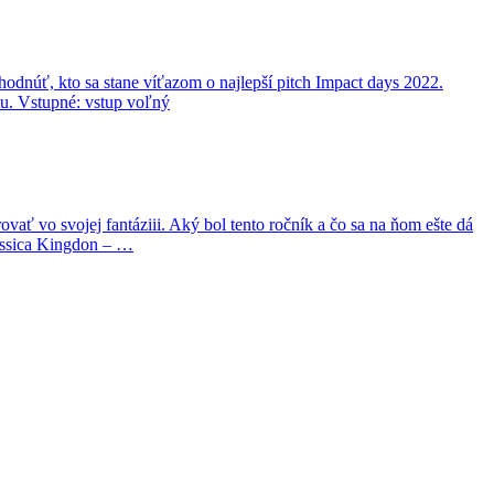
hodnúť, kto sa stane víťazom o najlepší pitch Impact days 2022.
tu. Vstupné: vstup voľný
ť vo svojej fantáziii. Aký bol tento ročník a čo sa na ňom ešte dá
essica Kingdon – …