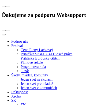
Ďakujeme za podporu Websupport
Podpor nás
Festival
Cena Eleny Lackovej
Prihláška SK&CZ za ľudské práva
Prihláška Európsky Glitch
Filmové sekcie
Programová rada
O nás
Školy, mládež, komunity
Jeden svet na školách
Jeden svet pre mládež
Jeden svet v komunitách
Prístupnosť
Archív
SK
EN