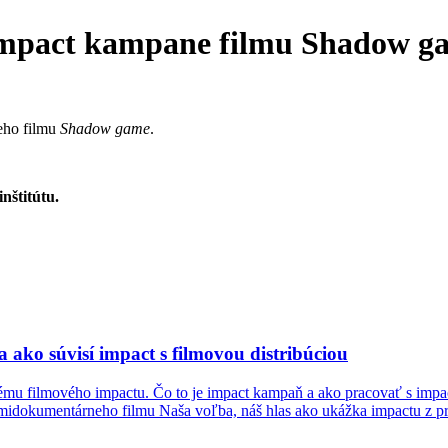
 impact kampane filmu Shadow g
eho filmu
Shadow game
.
nštitútu.
a ako súvisí impact s filmovou distribúciou
tému filmového impactu. Čo to je impact kampaň a ako pracovať s impa
midokumentárneho filmu Naša voľba, náš hlas ako ukážka impactu z pr