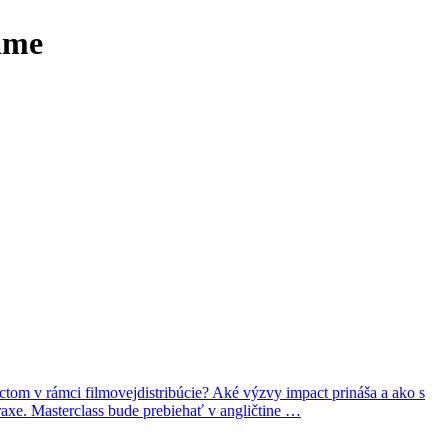
ame
ctom v rámci filmovejdistribúcie? Aké výzvy impact prináša a ako s
axe. Masterclass bude prebiehať v angličtine …