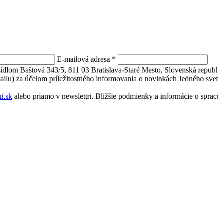
E-mailová adresa
*
 sídlom Baštová 343/5, 811 03 Bratislava-Staré Mesto, Slovenská repu
mailu) za účelom príležitostného informovania o novinkách Jedného svet
i.sk
alebo priamo v newslettri. Bližšie podmienky a informácie o spr