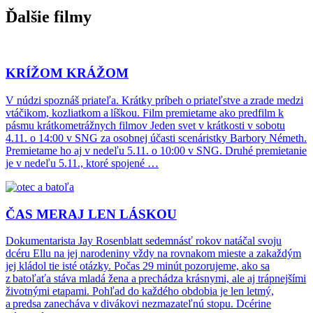
Ďalšie filmy
KRÍŽOM KRÁŽOM
V núdzi spoznáš priateľa. Krátky príbeh o priateľstve a zrade medzi
vtáčikom, kozliatkom a líškou. Film premietame ako predfilm k
pásmu krátkometrážnych filmov Jeden svet v krátkosti v sobotu
4.11. o 14:00 v SNG za osobnej účasti scenáristky Barbory Németh.
Premietame ho aj v nedeľu 5.11. o 10:00 v SNG. Druhé premietanie
je v nedeľu 5.11., ktoré spojené …
ČAS MERAJ LEN LÁSKOU
Dokumentarista Jay Rosenblatt sedemnásť rokov natáčal svoju
dcéru Ellu na jej narodeniny vždy na rovnakom mieste a zakaždým
jej kládol tie isté otázky. Počas 29 minút pozorujeme, ako sa
z batoľaťa stáva mladá žena a prechádza krásnymi, ale aj trápnejšími
životnými etapami. Pohľad do každého obdobia je len letmý,
a predsa zanecháva v divákovi nezmazateľnú stopu. Dcérine