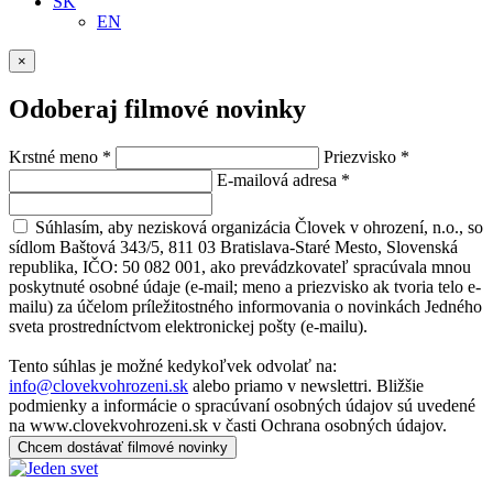
SK
EN
×
Odoberaj filmové novinky
Krstné meno
*
Priezvisko
*
E-mailová adresa
*
Súhlasím, aby nezisková organizácia Človek v ohrození, n.o., so
sídlom Baštová 343/5, 811 03 Bratislava-Staré Mesto, Slovenská
republika, IČO: 50 082 001, ako prevádzkovateľ spracúvala mnou
poskytnuté osobné údaje (e-mail; meno a priezvisko ak tvoria telo e-
mailu) za účelom príležitostného informovania o novinkách Jedného
sveta prostredníctvom elektronickej pošty (e-mailu).
Tento súhlas je možné kedykoľvek odvolať na:
info@clovekvohrozeni.sk
alebo priamo v newslettri. Bližšie
podmienky a informácie o spracúvaní osobných údajov sú uvedené
na www.clovekvohrozeni.sk v časti Ochrana osobných údajov.
Chcem dostávať filmové novinky