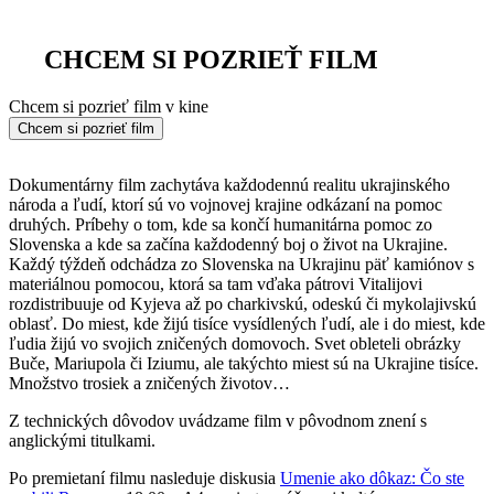
CHCEM SI POZRIEŤ FILM
Chcem si pozrieť film v kine
Chcem si pozrieť film
Dokumentárny film zachytáva každodennú realitu ukrajinského
národa a ľudí, ktorí sú vo vojnovej krajine odkázaní na pomoc
druhých. Príbehy o tom, kde sa končí humanitárna pomoc zo
Slovenska a kde sa začína každodenný boj o život na Ukrajine.
Každý týždeň odchádza zo Slovenska na Ukrajinu päť kamiónov s
materiálnou pomocou, ktorá sa tam vďaka pátrovi Vitalijovi
rozdistribuuje od Kyjeva až po charkivskú, odeskú či mykolajivskú
oblasť. Do miest, kde žijú tisíce vysídlených ľudí, ale i do miest, kde
ľudia žijú vo svojich zničených domovoch. Svet obleteli obrázky
Buče, Mariupola či Iziumu, ale takýchto miest sú na Ukrajine tisíce.
Množstvo trosiek a zničených životov…
Z technických dôvodov uvádzame film v pôvodnom znení s
anglickými titulkami.
Po premietaní filmu nasleduje diskusia
Umenie ako dôkaz: Čo ste