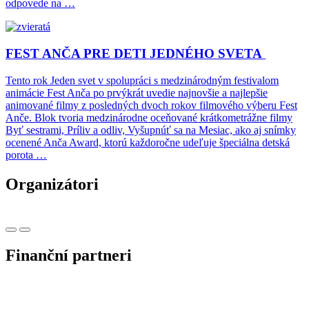
odpovede na …
FEST ANČA PRE DETI JEDNÉHO SVETA
Tento rok Jeden svet v spolupráci s medzinárodným festivalom
animácie Fest Anča po prvýkrát uvedie najnovšie a najlepšie
animované filmy z posledných dvoch rokov filmového výberu Fest
Anče. Blok tvoria medzinárodne oceňované krátkometrážne filmy
Byť sestrami, Príliv a odliv, Vyšupnúť sa na Mesiac, ako aj snímky
ocenené Anča Award, ktorú každoročne udeľuje špeciálna detská
porota …
Organizátori
Finanční partneri