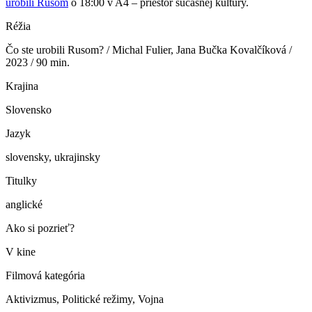
urobili Rusom
o 18:00 v A4 – priestor súčasnej kultúry.
Réžia
Čo ste urobili Rusom? / Michal Fulier, Jana Bučka Kovalčíková /
2023 / 90 min.
Krajina
Slovensko
Jazyk
slovensky, ukrajinsky
Titulky
anglické
Ako si pozrieť?
V kine
Filmová kategória
Aktivizmus, Politické režimy, Vojna