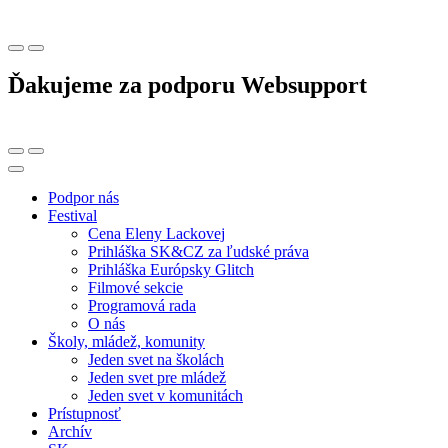
Ďakujeme za podporu Websupport
Podpor nás
Festival
Cena Eleny Lackovej
Prihláška SK&CZ za ľudské práva
Prihláška Európsky Glitch
Filmové sekcie
Programová rada
O nás
Školy, mládež, komunity
Jeden svet na školách
Jeden svet pre mládež
Jeden svet v komunitách
Prístupnosť
Archív