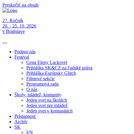
Preskočiť na obsah
27. Ročník
20. - 25. 10. 2026
v Bratislave
Podpor nás
Festival
Cena Eleny Lackovej
Prihláška SK&CZ za ľudské práva
Prihláška Európsky Glitch
Filmové sekcie
Programová rada
O nás
Školy, mládež, komunity
Jeden svet na školách
Jeden svet pre mládež
Jeden svet v komunitách
Prístupnosť
Archív
SK
EN