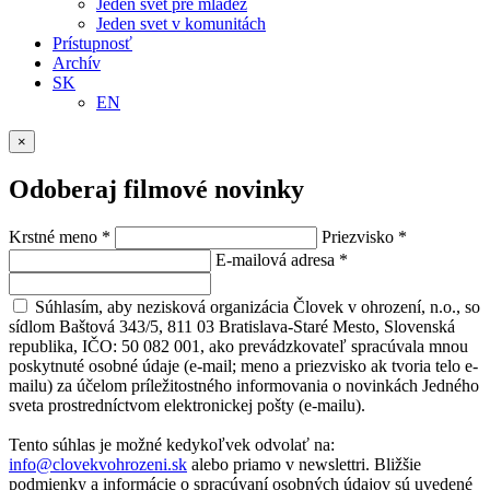
Jeden svet pre mládež
Jeden svet v komunitách
Prístupnosť
Archív
SK
EN
×
Odoberaj filmové novinky
Krstné meno
*
Priezvisko
*
E-mailová adresa
*
Súhlasím, aby nezisková organizácia Človek v ohrození, n.o., so
sídlom Baštová 343/5, 811 03 Bratislava-Staré Mesto, Slovenská
republika, IČO: 50 082 001, ako prevádzkovateľ spracúvala mnou
poskytnuté osobné údaje (e-mail; meno a priezvisko ak tvoria telo e-
mailu) za účelom príležitostného informovania o novinkách Jedného
sveta prostredníctvom elektronickej pošty (e-mailu).
Tento súhlas je možné kedykoľvek odvolať na:
info@clovekvohrozeni.sk
alebo priamo v newslettri. Bližšie
podmienky a informácie o spracúvaní osobných údajov sú uvedené