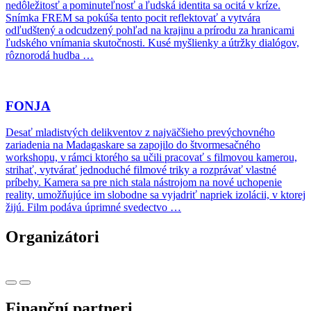
nedôležitosť a pominuteľnosť a ľudská identita sa ocitá v kríze.
Snímka FREM sa pokúša tento pocit reflektovať a vytvára
odľudštený a odcudzený pohľad na krajinu a prírodu za hranicami
ľudského vnímania skutočnosti. Kusé myšlienky a útržky dialógov,
rôznorodá hudba …
FONJA
Desať mladistvých delikventov z najväčšieho prevýchovného
zariadenia na Madagaskare sa zapojilo do štvormesačného
workshopu, v rámci ktorého sa učili pracovať s filmovou kamerou,
strihať, vytvárať jednoduché filmové triky a rozprávať vlastné
príbehy. Kamera sa pre nich stala nástrojom na nové uchopenie
reality, umožňujúce im slobodne sa vyjadriť napriek izolácii, v ktorej
žijú. Film podáva úprimné svedectvo …
Organizátori
Finanční partneri