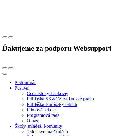
Ďakujeme za podporu Websupport
Podpor nás
Festival
Cena Eleny Lackovej
Prihláška SK&CZ za ľudské práva
Prihláška Európsky Glitch
Filmové sekcie
Programová rada
O nás
Školy, mládež, komunity
Jeden svet na školách