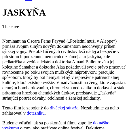
JASKYŇA
The cave
Nominant na Oscara Feras Fayyad („Poslední muži v Aleppe“)
prináša svojim silným novým dokumentom neochvejný príbeh
sýrskej vojny. Pre obkľúčených civilistov leží nádej a bezpečie v
priestoroch podzemnej nemocnice známej ako jaskyňa, kde
pediatrička a vedúca lekárka doktorka Amani Ballourová a jej
kolegine Samaher a doktorka Alaa požadovali svoje právo pracovať
rovnocenne po boku svojich mužských náprotivkov, pracujúc
spôsobom, ktorý by bol nemysliteľný v represívne patriarchálnej
kultúre, ktorá existuje vyššie. V nadväznosti na ženy, ktoré zápasia s
denným bombardovaním, chronickým nedostatkom dodávok a stále
prítomnou hrozbou chemických útokov, predstavuje „Jaskyňa”
strhujúci portrét odvahy, odolnosti a ženskej solidarity.
Tento film je zapojený do
diváckej súťaže
. Nezabudnite za neho
zahlasovať v
dotazníku
.
Budeme vďační, ak sa po skončení filmu zapojíte
do nášho
výskumu
o tom, ako prežívate online festival. Ďakujeme.