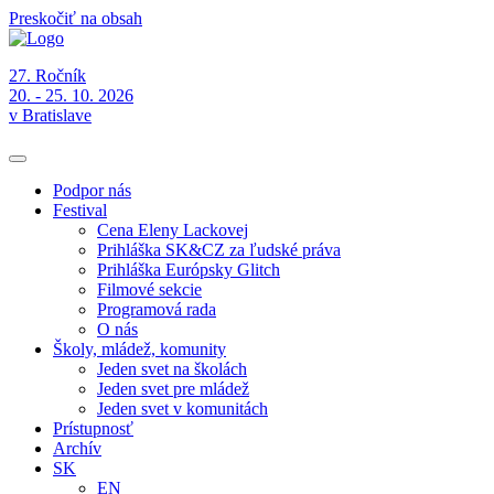
Preskočiť na obsah
27. Ročník
20. - 25. 10. 2026
v Bratislave
Podpor nás
Festival
Cena Eleny Lackovej
Prihláška SK&CZ za ľudské práva
Prihláška Európsky Glitch
Filmové sekcie
Programová rada
O nás
Školy, mládež, komunity
Jeden svet na školách
Jeden svet pre mládež
Jeden svet v komunitách
Prístupnosť
Archív
SK
EN