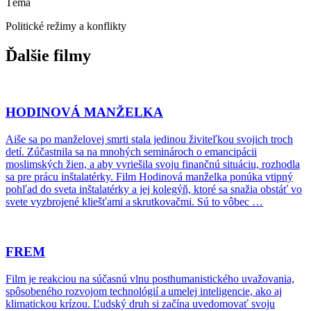
Téma
Politické režimy a konflikty
Ďalšie filmy
HODINOVÁ MANŽELKA
Aiše sa po manželovej smrti stala jedinou živiteľkou svojich troch
detí. Zúčastnila sa na mnohých seminároch o emancipácii
moslimských žien, a aby vyriešila svoju finančnú situáciu, rozhodla
sa pre prácu inštalatérky. Film Hodinová manželka ponúka vtipný
pohľad do sveta inštalatérky a jej kolegýň, ktoré sa snažia obstáť vo
svete vyzbrojené kliešťami a skrutkovačmi. Sú to vôbec …
FREM
Film je reakciou na súčasnú vlnu posthumanistického uvažovania,
spôsobeného rozvojom technológií a umelej inteligencie, ako aj
klimatickou krízou. Ľudský druh si začína uvedomovať svoju