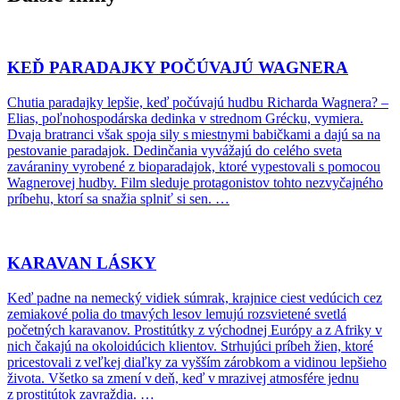
KEĎ PARADAJKY POČÚVAJÚ WAGNERA
Chutia paradajky lepšie, keď počúvajú hudbu Richarda Wagnera? –
Elias, poľnohospodárska dedinka v strednom Grécku, vymiera.
Dvaja bratranci však spoja sily s miestnymi babičkami a dajú sa na
pestovanie paradajok. Dedinčania vyvážajú do celého sveta
zaváraniny vyrobené z bioparadajok, ktoré vypestovali s pomocou
Wagnerovej hudby. Film sleduje protagonistov tohto nezvyčajného
príbehu, ktorí sa snažia splniť si sen. …
KARAVAN LÁSKY
Keď padne na nemecký vidiek súmrak, krajnice ciest vedúcich cez
zemiakové polia do tmavých lesov lemujú rozsvietené svetlá
početných karavanov. Prostitútky z východnej Európy a z Afriky v
nich čakajú na okoloidúcich klientov. Strhujúci príbeh žien, ktoré
pricestovali z veľkej diaľky za vyšším zárobkom a vidinou lepšieho
života. Všetko sa zmení v deň, keď v mrazivej atmosfére jednu
z prostitútok zavraždia. …