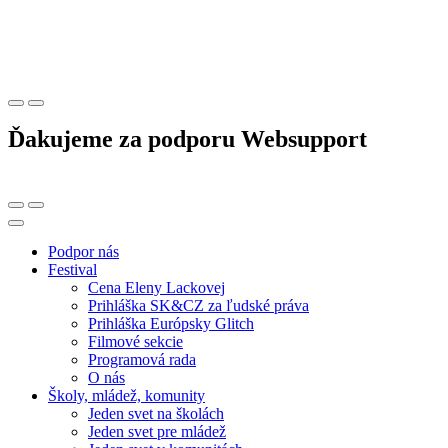
Ďakujeme za podporu Websupport
Podpor nás
Festival
Cena Eleny Lackovej
Prihláška SK&CZ za ľudské práva
Prihláška Európsky Glitch
Filmové sekcie
Programová rada
O nás
Školy, mládež, komunity
Jeden svet na školách
Jeden svet pre mládež