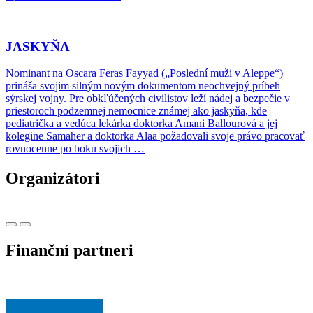
JASKYŇA
Nominant na Oscara Feras Fayyad („Poslední muži v Aleppe“)
prináša svojim silným novým dokumentom neochvejný príbeh
sýrskej vojny. Pre obkľúčených civilistov leží nádej a bezpečie v
priestoroch podzemnej nemocnice známej ako jaskyňa, kde
pediatrička a vedúca lekárka doktorka Amani Ballourová a jej
kolegine Samaher a doktorka Alaa požadovali svoje právo pracovať
rovnocenne po boku svojich …
Organizátori
Finanční partneri