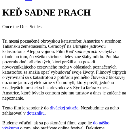
KEĎ SADNE PRACH
Once the Dust Settles
Tri mestá poznačené obrovskou katastrofou: Amatrice v strednom
Taliansku zemetrasením, Černobyľ na Ukrajine jadrovou
katastrofou a Aleppo vojnou. Film
Keď sadne prach
zachytáva
dianie po tom, čo všetko stíchne a televízne štáby odídu. Ponúka
pozoruhodné príbehy tých, ktorí prežili a na pozadí
novovznikajúceho cestovného ruchu v oblastiach poznačených
katastrofou sa snažia opäť vybudovať svoje životy. Filmový triptych
o vyrovnaní sa s katastrofou z pohľadu jediného človeka z blokovej
dozorne jadrovej elektrárne v Černobyli, ktorý prežil, jedného
z najlepších turistických sprievodcov v Sýrii a farára z mesta
Amatrice, ktoré bývalo centrom záujmu turistov a dnes je zničené na
nepoznanie.
Tento film je zapojený do
diváckej súťaže
. Nezabudnite za neho
zahlasovať v
dotazníku
.
Budeme vďační, ak sa po skončení filmu zapojíte
do nášho
výskumu
o tom, ako prežívate online festival. Ďakujeme.