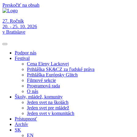
Preskočiť na obsah
27. Ročník
20. - 25. 10. 2026
v Bratislave
Podpor nás
Festival
Cena Eleny Lackovej
Prihláška SK&CZ za ľudské práva
Prihláška Európsky Glitch
Filmové sekcie
Programová rada
O nás
Školy, mládež, komunity
Jeden svet na školách
Jeden svet pre mládež
Jeden svet v komunitách
Prístupnosť
Archív
SK
EN