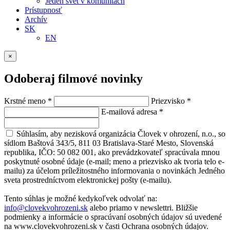
Jeden svet v komunitách
Prístupnosť
Archív
SK
EN
×
Odoberaj filmové novinky
Krstné meno
*
Priezvisko
*
E-mailová adresa
*
Súhlasím, aby nezisková organizácia Človek v ohrození, n.o., so
sídlom Baštová 343/5, 811 03 Bratislava-Staré Mesto, Slovenská
republika, IČO: 50 082 001, ako prevádzkovateľ spracúvala mnou
poskytnuté osobné údaje (e-mail; meno a priezvisko ak tvoria telo e-
mailu) za účelom príležitostného informovania o novinkách Jedného
sveta prostredníctvom elektronickej pošty (e-mailu).
Tento súhlas je možné kedykoľvek odvolať na:
info@clovekvohrozeni.sk
alebo priamo v newslettri. Bližšie
podmienky a informácie o spracúvaní osobných údajov sú uvedené
na www.clovekvohrozeni.sk v časti Ochrana osobných údajov.