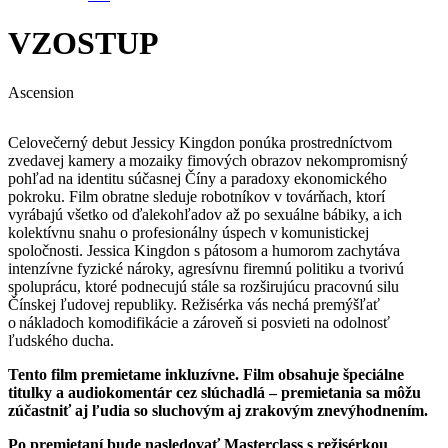
VZOSTUP
Ascension
Celovečerný debut Jessicy Kingdon ponúka prostredníctvom
zvedavej kamery a mozaiky fimových obrazov nekompromisný
pohľad na identitu súčasnej Číny a paradoxy ekonomického
pokroku. Film obratne sleduje robotníkov v továrňach, ktorí
vyrábajú všetko od ďalekohľadov až po sexuálne bábiky, a ich
kolektívnu snahu o profesionálny úspech v komunistickej
spoločnosti. Jessica Kingdon s pátosom a humorom zachytáva
intenzívne fyzické nároky, agresívnu firemnú politiku a tvorivú
spoluprácu, ktoré podnecujú stále sa rozširujúcu pracovnú silu
Čínskej ľudovej republiky. Režisérka vás nechá premýšľať
o nákladoch komodifikácie a zároveň si posvieti na odolnosť
ľudského ducha.
Tento film premietame inkluzívne. Film obsahuje špeciálne
titulky a audiokomentár cez slúchadlá – premietania sa môžu
zúčastniť aj ľudia so sluchovým aj zrakovým znevýhodnením.
Po premietaní bude nasledovať Masterclass s režisérkou