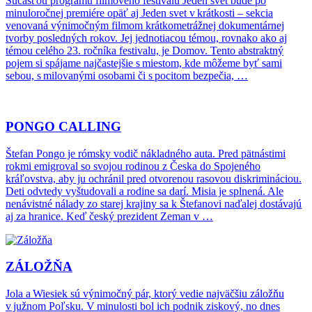
Súčasťou programu filmového festivalu Jeden svet bude po
minuloročnej premiére opäť aj Jeden svet v krátkosti – sekcia
venovaná výnimočným filmom krátkometrážnej dokumentárnej
tvorby posledných rokov. Jej jednotiacou témou, rovnako ako aj
témou celého 23. ročníka festivalu, je Domov. Tento abstraktný
pojem si spájame najčastejšie s miestom, kde môžeme byť sami
sebou, s milovanými osobami či s pocitom bezpečia, …
PONGO CALLING
Štefan Pongo je rómsky vodič nákladného auta. Pred pätnástimi
rokmi emigroval so svojou rodinou z Česka do Spojeného
kráľovstva, aby ju ochránil pred otvorenou rasovou diskrimináciou.
Deti odvtedy vyštudovali a rodine sa darí. Misia je splnená. Ale
nenávistné nálady zo starej krajiny sa k Štefanovi naďalej dostávajú
aj za hranice. Keď český prezident Zeman v …
ZÁLOŽŇA
Jola a Wiesiek sú výnimočný pár, ktorý vedie najväčšiu záložňu
v južnom Poľsku. V minulosti bol ich podnik ziskový, no dnes