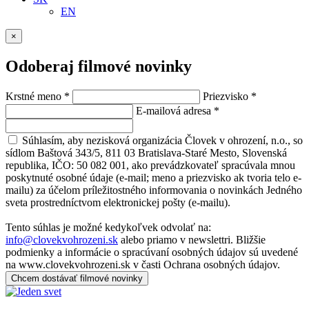
EN
×
Odoberaj filmové novinky
Krstné meno
*
Priezvisko
*
E-mailová adresa
*
Súhlasím, aby nezisková organizácia Človek v ohrození, n.o., so
sídlom Baštová 343/5, 811 03 Bratislava-Staré Mesto, Slovenská
republika, IČO: 50 082 001, ako prevádzkovateľ spracúvala mnou
poskytnuté osobné údaje (e-mail; meno a priezvisko ak tvoria telo e-
mailu) za účelom príležitostného informovania o novinkách Jedného
sveta prostredníctvom elektronickej pošty (e-mailu).
Tento súhlas je možné kedykoľvek odvolať na:
info@clovekvohrozeni.sk
alebo priamo v newslettri. Bližšie
podmienky a informácie o spracúvaní osobných údajov sú uvedené
na www.clovekvohrozeni.sk v časti Ochrana osobných údajov.
Chcem dostávať filmové novinky