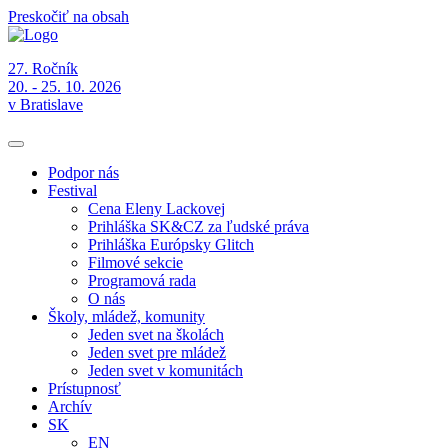
Preskočiť na obsah
27. Ročník
20. - 25. 10. 2026
v Bratislave
Podpor nás
Festival
Cena Eleny Lackovej
Prihláška SK&CZ za ľudské práva
Prihláška Európsky Glitch
Filmové sekcie
Programová rada
O nás
Školy, mládež, komunity
Jeden svet na školách
Jeden svet pre mládež
Jeden svet v komunitách
Prístupnosť
Archív
SK
EN