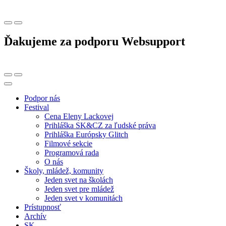
Ďakujeme za podporu Websupport
Podpor nás
Festival
Cena Eleny Lackovej
Prihláška SK&CZ za ľudské práva
Prihláška Európsky Glitch
Filmové sekcie
Programová rada
O nás
Školy, mládež, komunity
Jeden svet na školách
Jeden svet pre mládež
Jeden svet v komunitách
Prístupnosť
Archív
SK