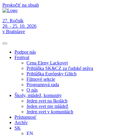
Preskočiť na obsah
27. Ročník
20. - 25. 10. 2026
v Bratislave
Podpor nás
Festival
Cena Eleny Lackovej
Prihláška SK&CZ za ľudské práva
Prihláška Európsky Glitch
Filmové sekcie
Programová rada
O nás
Školy, mládež, komunity
Jeden svet na školách
Jeden svet pre mládež
Jeden svet v komunitách
Prístupnosť
Archív
SK
EN