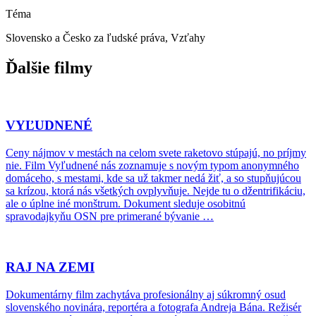
Téma
Slovensko a Česko za ľudské práva, Vzťahy
Ďalšie filmy
VYĽUDNENÉ
Ceny nájmov v mestách na celom svete raketovo stúpajú, no príjmy
nie. Film Vyľudnené nás zoznamuje s novým typom anonymného
domáceho, s mestami, kde sa už takmer nedá žiť, a so stupňujúcou
sa krízou, ktorá nás všetkých ovplyvňuje. Nejde tu o džentrifikáciu,
ale o úplne iné monštrum. Dokument sleduje osobitnú
spravodajkyňu OSN pre primerané bývanie …
RAJ NA ZEMI
Dokumentárny film zachytáva profesionálny aj súkromný osud
slovenského novinára, reportéra a fotografa Andreja Bána. Režisér