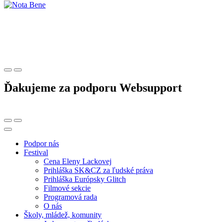
Ďakujeme za podporu Websupport
Podpor nás
Festival
Cena Eleny Lackovej
Prihláška SK&CZ za ľudské práva
Prihláška Európsky Glitch
Filmové sekcie
Programová rada
O nás
Školy, mládež, komunity