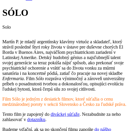
SÓLO
Solo
Martín P. je mladý argentínsky klavírny virtuóz a skladateľ, ktorý
strávil posledné štyri roky života v ústave pre duševne chorých El
Borda v Buenos Aires, najväčšom psychiatrickom zariadení v
Latinskej Amerike. Detský hudobný génius a najsľubnejší talent
svojej generácie sa teraz pokúša nájsť spôsob, ako prekonať svoje
psychiatrické ochorenie a vrátiť sa do života vonku za múrmi
sanatória i na koncertné pódiá, zatiaľ čo pracuje na novej skladbe
Enfermaria
. Film
Sólo
rozpráva výnimočný a zároveň univerzálny
príbeh o posadnutosti tvorbou a dokonalosťou, opisujúci evolúciu
ľudskej bytosti, ktorá čerpá silu zo svojej citlivosti.
Film Sólo je jedným z desiatich filmov, ktoré súťažia o cenu
medzinárodnej poroty v sekcii Slovensko a Česko za ľudské práva.
Tento film je zapojený do
diváckej súťaže
. Nezabudnite za neho
zahlasovať v
dotazníku
.
Budeme vďační, ak sa po skončení filmu zapojíte
do nášho