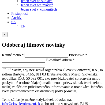
Jeden svet na školách
Jeden svet pre mládež
Jeden svet v komunitách
Prístupnosť
Archív
SK
EN
×
Odoberaj filmové novinky
Krstné meno
*
Priezvisko
*
E-mailová adresa
*
Súhlasím, aby nezisková organizácia Človek v ohrození, n.o., so
sídlom Baštová 343/5, 811 03 Bratislava-Staré Mesto, Slovenská
republika, IČO: 50 082 001, ako prevádzkovateľ spracúvala mnou
poskytnuté osobné údaje (e-mail; meno a priezvisko ak tvoria telo e-
mailu) za účelom príležitostného informovania o novinkách Jedného
sveta prostredníctvom elektronickej pošty (e-mailu).
Tento súhlas je možné kedykoľvek odvolať na:
info@clovekvohrozeni.sk
alebo priamo v newslettri. Bližšie