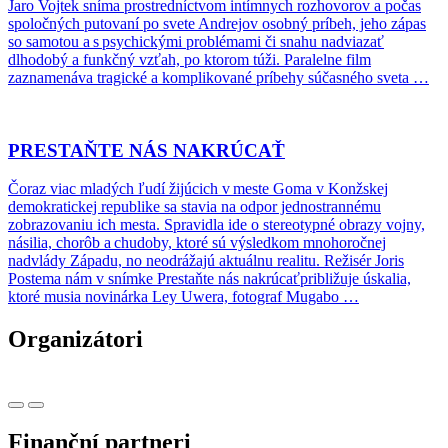
Jaro Vojtek sníma prostredníctvom intímnych rozhovorov a počas
spoločných putovaní po svete Andrejov osobný príbeh, jeho zápas
so samotou a s psychickými problémami či snahu nadviazať
dlhodobý a funkčný vzťah, po ktorom túži. Paralelne film
zaznamenáva tragické a komplikované príbehy súčasného sveta …
PRESTAŇTE NÁS NAKRÚCAŤ
Čoraz viac mladých ľudí žijúcich v meste Goma v Konžskej
demokratickej republike sa stavia na odpor jednostrannému
zobrazovaniu ich mesta. Spravidla ide o stereotypné obrazy vojny,
násilia, chorôb a chudoby, ktoré sú výsledkom mnohoročnej
nadvlády Západu, no neodrážajú aktuálnu realitu. Režisér Joris
Postema nám v snímke Prestaňte nás nakrúcaťpribližuje úskalia,
ktoré musia novinárka Ley Uwera, fotograf Mugabo …
Organizátori
Finanční partneri