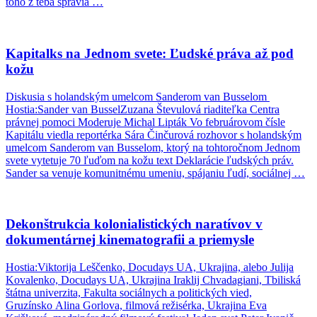
toho z teba spravia …
Kapitalks na Jednom svete: Ľudské práva až pod
kožu
Diskusia s holandským umelcom Sanderom van Busselom
Hostia:Sander van BusselZuzana Števulová riaditeľka Centra
právnej pomoci Moderuje Michal Lipták Vo februárovom čísle
Kapitálu viedla reportérka Sára Činčurová rozhovor s holandským
umelcom Sanderom van Busselom, ktorý na tohtoročnom Jednom
svete vytetuje 70 ľuďom na kožu text Deklarácie ľudských práv.
Sander sa venuje komunitnému umeniu, spájaniu ľudí, sociálnej …
Dekonštrukcia kolonialistických naratívov v
dokumentárnej kinematografii a priemysle
Hostia:Viktorija Leščenko, Docudays UA, Ukrajina, alebo Julija
Kovalenko, Docudays UA, Ukrajina Iraklij Chvadagiani, Tbiliská
štátna univerzita, Fakulta sociálnych a politických vied,
Gruzínsko Alina Gorlova, filmová režisérka, Ukrajina Eva