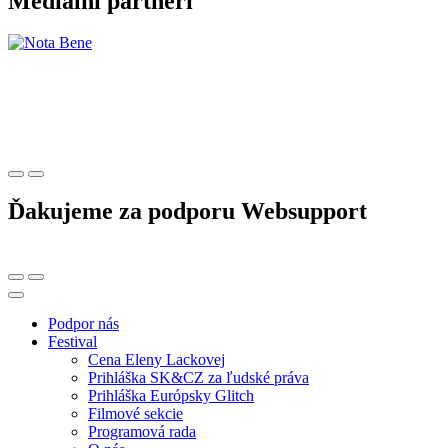
Mediálni partneri
Ďakujeme za podporu Websupport
Podpor nás
Festival
Cena Eleny Lackovej
Prihláška SK&CZ za ľudské práva
Prihláška Európsky Glitch
Filmové sekcie
Programová rada