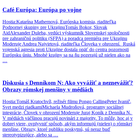
Café Európa: Európa po vojne
Hostia:Katarína Mathernová, Európska komisia, riaditeľka
Podpornej skupiny pre UkrajinuTomás Bokor, Slovak
AidAlexander Duleba, vedúci výskumník Slovenskej spoločnosti
pre zahraničnú politiku (SFPA) a poradca premiéra pre Ukrajinu
Moderuje Andrea Najvirtová, riaditeľka Človeka v ohrození. Ruská
vojenská agresia proti Ukrajine dostala opäť do centra pozornosti
Európsku úniu. Mnohé krajiny sa na ňu pozerajú už nielen ako na
…
Diskusia s Denníkom N: Ako vyvážiť a neznevážiť?
Obrazy rómskej menšiny v médiách
Hostia:Tomáš Kratochvíl, režisér filmu Pongo CallingPeter Ivanič,
Svet medzi riadkamiMichaela Mudroňová, programy sociálnej
integrácie, Človek v ohrození Moderuje Juraj Koník z Denníka N.
V médiách väčšinou pracujú novinári z majority. To môže, hoc aj v
dobrej viere, ovplyvniť spôsob, akým informujú (nielen) o rómskej
menšine. Obrazy, ktoré publiku poskytnú, sú neraz buď
stereotypizujúce, alebo sa …