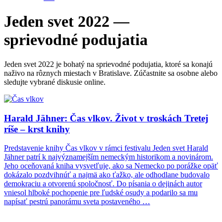
Jeden svet 2022 —
sprievodné podujatia
Jeden svet 2022 je bohatý na sprievodné podujatia, ktoré sa konajú
naživo na rôznych miestach v Bratislave. Zúčastnite sa osobne alebo
sledujte vybrané diskusie online.
Harald Jähner: Čas vlkov. Život v troskách Tretej
ríše – krst knihy
Predstavenie knihy Čas vlkov v rámci festivalu Jeden svet Harald
Jähner patrí k najvýznamejším nemeckým historikom a novinárom.
Jeho oceňovaná kniha vysvetľuje, ako sa Nemecko po porážke opäť
dokázalo pozdvihnúť a najmä ako ťažko, ale odhodlane budovalo
demokraciu a otvorenú spoločnosť. Do písania o dejinách autor
vniesol hlboké pochopenie pre ľudské osudy a podarilo sa mu
napísať pestrú panorámu sveta postaveného …