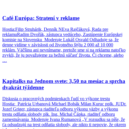
Café Európa: Stratení v reklame
Hostia:Filip Struhárik, Denník NEva Rajčáková, Rada pre
reklamuRadim Dvořák, zástupca vedúceho, Zastúpenie Európskej
komisie na Slovensku Moderuje Lukáš Osvald Odhaduje sa, že
denne vidíme v závislosti od životného štýlu 2 000 až 10 000
reklám. Väčšinu ani nevnímame, pretože sme si na reklamu natoľko
zvykli, že ju považujeme za bežnú súčasť života. Či chceme, alebo
…
Kapitalks na Jednom svete: 3,50 na mesiac a sprcha
dvakrát týždenne
Diskusia o pracovných podmienkach ľudí vo výkone trestu
Hostia: Patrícia Urbanová Michael Bobák Milan Kuruc pplk. JUDr.
Jozef Griger, zástupca riaditeľa odboru výkonu väzby a výkonu
trestu odňatia slobody plk. Ing. Michal Čápka, riaditeľ odboru
zamestnávania Moderuje Ivana Rumanová „V rozsudku sa píše, že
ťa odsudzujú na trest odňatia slobody, ale nikto ti nepovie, že okrem