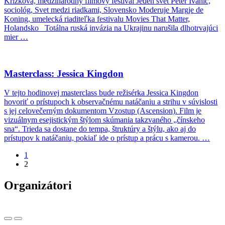
Križková, medzinárodný filmový festival Jeden svet Peter Ivanič,
sociológ, Svet medzi riadkami, Slovensko Moderuje Margje de
Koning, umelecká riaditeľka festivalu Movies That Matter,
Holandsko Totálna ruská invázia na Ukrajinu narušila dlhotrvajúci
mier …
Masterclass: Jessica Kingdon
V tejto hodinovej masterclass bude režisérka Jessica Kingdon
hovoriť o prístupoch k observačnému natáčaniu a strihu v súvislosti
s jej celovečerným dokumentom Vzostup (Ascension). Film je
vizuálnym esejistickým štýlom skúmania takzvaného „čínskeho
sna“. Trieda sa dostane do tempa, štruktúry a štýlu, ako aj do
prístupov k natáčaniu, pokiaľ ide o prístup a prácu s kamerou. …
1
2
Organizátori