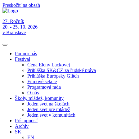
Preskočiť na obsah
27. Ročník
20. - 25. 10. 2026
v Bratislave
Podpor nás
Festival
Cena Eleny Lackovej
Prihláška SK&CZ za ľudské práva
Prihláška Európsky Glitch
Filmové sekcie
Programová rada
O nás
Školy, mládež, komunity
Jeden svet na školách
Jeden svet pre mládež
Jeden svet v komunitách
Prístupnosť
Archív
SK
EN