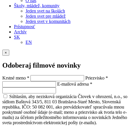
O nás
Školy, mládež, komunity
Jeden svet na školách
Jeden svet pre mládež
Jeden svet v komunitách
Prístupnosť
Archív
SK
EN
×
Odoberaj filmové novinky
Krstné meno
*
Priezvisko
*
E-mailová adresa
*
Súhlasím, aby nezisková organizácia Človek v ohrození, n.o., so
sídlom Baštová 343/5, 811 03 Bratislava-Staré Mesto, Slovenská
republika, IČO: 50 082 001, ako prevádzkovateľ spracúvala mnou
poskytnuté osobné údaje (e-mail; meno a priezvisko ak tvoria telo e-
mailu) za účelom príležitostného informovania o novinkách Jedného
sveta prostredníctvom elektronickej pošty (e-mailu).