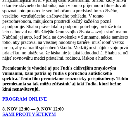
z najznámejších štvrtí v južnej časti Rotterdamu. Shabu, ktorý sníva
o kariére slávneho hudobníka, nám v tomto príjemnom filme dovolí
spoznať toto prostredie svojimi očami a predstaví ho zo živého,
veselého, vzrušujúceho a zábavného pohľadu. V tomto
pestrofarebnom, milujúcom prostredí každý každého pozná
a podporuje. Shabu práve takúto podporu potrebuje, pretože toto
leto nahneval najdôležitejšiu ženu svojho života – svoju starú mamu.
Nabúral jej auto, keď bola na dovolenke v Suriname, takže namiesto
toho, aby pracoval na vlastnej hudobnej kariére, musí robiť všetko
pre to, aby nahradil spôsobenú škodu. Medzitým si nájde svoju prvú
priateľku, no ukáže sa, že láska nie je taká jednoduchá. Shabu sa učí
nájsť rovnováhu medzi priateľmi, rodinou, láskou a hudbou.
Premietanie je vhodné aj pre ľudí s citlivejším zmyslovým
vnímaním, kam patria aj ľudia s poruchou autistického
spektra. Tento film premietame senzoricky prispôsobený. Tohto
premietania sa tak môžu zúčastniť aj takí ľudia, ktorí bežne
kiná nenavštevujú.
PROGRAM ONLINE
8. NOV 12:00 — 9. NOV 12:00
SAMI PROTI VŠETKÝM