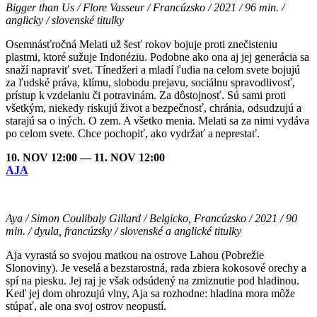
Bigger than Us / Flore Vasseur / Francúzsko / 2021 / 96 min. /
anglicky / slovenské titulky
Osemnásťročná Melati už šesť rokov bojuje proti znečisteniu
plastmi, ktoré sužuje Indonéziu. Podobne ako ona aj jej generácia sa
snaží napraviť svet. Tínedžeri a mladí ľudia na celom svete bojujú
za ľudské práva, klímu, slobodu prejavu, sociálnu spravodlivosť,
prístup k vzdelaniu či potravinám. Za dôstojnosť. Sú sami proti
všetkým, niekedy riskujú život a bezpečnosť, chránia, odsudzujú a
starajú sa o iných. O zem. A všetko menia. Melati sa za nimi vydáva
po celom svete. Chce pochopiť, ako vydržať a neprestať.
10. NOV 12:00 — 11. NOV 12:00
AJA
Aya / Simon Coulibaly Gillard / Belgicko, Francúzsko / 2021 / 90
min. / dyula, francúzsky / slovenské a anglické titulky
Aja vyrastá so svojou matkou na ostrove Lahou (Pobrežie
Slonoviny). Je veselá a bezstarostná, rada zbiera kokosové orechy a
spí na piesku. Jej raj je však odsúdený na zmiznutie pod hladinou.
Keď jej dom ohrozujú vlny, Aja sa rozhodne: hladina mora môže
stúpať, ale ona svoj ostrov neopustí.