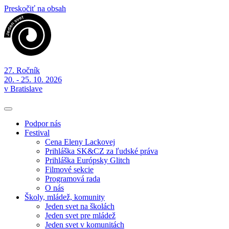
Preskočiť na obsah
27. Ročník
20. - 25. 10. 2026
v Bratislave
Podpor nás
Festival
Cena Eleny Lackovej
Prihláška SK&CZ za ľudské práva
Prihláška Európsky Glitch
Filmové sekcie
Programová rada
O nás
Školy, mládež, komunity
Jeden svet na školách
Jeden svet pre mládež
Jeden svet v komunitách