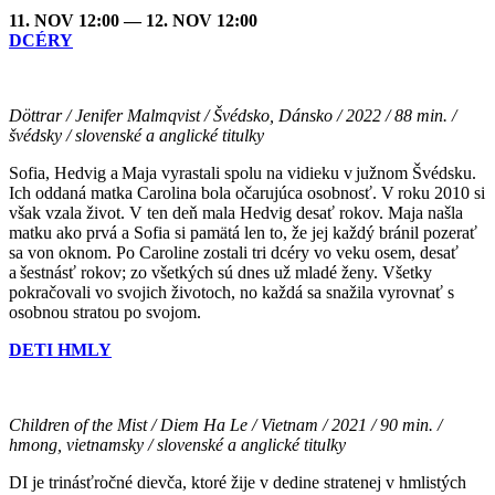
11. NOV 12:00 — 12. NOV 12:00
DCÉRY
Döttrar / Jenifer Malmqvist / Švédsko, Dánsko / 2022 / 88 min. /
švédsky / slovenské a anglické titulky
Sofia, Hedvig a Maja vyrastali spolu na vidieku v južnom Švédsku.
Ich oddaná matka Carolina bola očarujúca osobnosť. V roku 2010 si
však vzala život. V ten deň mala Hedvig desať rokov. Maja našla
matku ako prvá a Sofia si pamätá len to, že jej každý bránil pozerať
sa von oknom. Po Caroline zostali tri dcéry vo veku osem, desať
a šestnásť rokov; zo všetkých sú dnes už mladé ženy. Všetky
pokračovali vo svojich životoch, no každá sa snažila vyrovnať s
osobnou stratou po svojom.
DETI HMLY
Children of the Mist / Diem Ha Le / Vietnam / 2021 / 90 min. /
hmong, vietnamsky / slovenské a anglické titulky
DI je trinásťročné dievča, ktoré žije v dedine stratenej v hmlistých