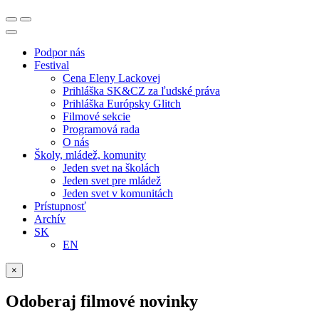
Podpor nás
Festival
Cena Eleny Lackovej
Prihláška SK&CZ za ľudské práva
Prihláška Európsky Glitch
Filmové sekcie
Programová rada
O nás
Školy, mládež, komunity
Jeden svet na školách
Jeden svet pre mládež
Jeden svet v komunitách
Prístupnosť
Archív
SK
EN
×
Odoberaj filmové novinky