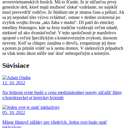
severovietnamských horách. Má to šťastie, že je súčasťou prvej
generácie detí, ktoré majú možnosť získať vzdelanie, no najskôr
musí presvedčiť rodičov, že štúdium nie je stratou času a peňazí. Ak
sa jej nepodarí túto výzvu zvládnuť, ostane v dedine uväznená po
zvyšok svojho života „ako žaba v studni“. DI patrí do etnickej
menšiny Hmongov, kde sa ženy tradične vydávajú veľmi mladé,
niektoré už ako dvanásťročné. V tejto spoločnosti je manželsvo
spojené s veľmi špecifickým a kontroverzným zvykom, únosom
nevesty. Keď sa chlapec zaujíma o dievča, zorganizuje jej únos
a potom ju prinúti vrátiť sa k nemu domov. V niektorých prípadoch
sa však tento úkon môže stať dosť nebezpečným a temným.
Súvisiace
12. 10. 2022
Na Jednom svete budú o cenu medzinárodnej poroty súťažiť filmy
o horolezeckej aj hereckej hviezde
05. 10. 2022
Máme filmové zážitky pre všetkých. Jeden svet bude opäť
inkluzívny