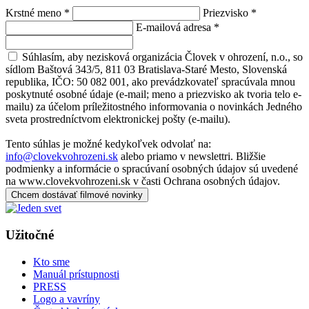
Krstné meno
*
Priezvisko
*
E-mailová adresa
*
Súhlasím, aby nezisková organizácia Človek v ohrození, n.o., so
sídlom Baštová 343/5, 811 03 Bratislava-Staré Mesto, Slovenská
republika, IČO: 50 082 001, ako prevádzkovateľ spracúvala mnou
poskytnuté osobné údaje (e-mail; meno a priezvisko ak tvoria telo e-
mailu) za účelom príležitostného informovania o novinkách Jedného
sveta prostredníctvom elektronickej pošty (e-mailu).
Tento súhlas je možné kedykoľvek odvolať na:
info@clovekvohrozeni.sk
alebo priamo v newslettri. Bližšie
podmienky a informácie o spracúvaní osobných údajov sú uvedené
na www.clovekvohrozeni.sk v časti Ochrana osobných údajov.
Chcem dostávať filmové novinky
Užitočné
Kto sme
Manuál prístupnosti
PRESS
Logo a vavríny