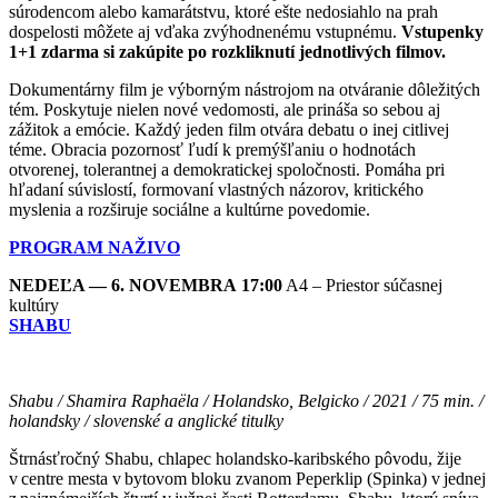
súrodencom alebo kamarátstvu, ktoré ešte nedosiahlo na prah
dospelosti môžete aj vďaka zvýhodnenému vstupnému.
Vstupenky
1+1 zdarma si zakúpite po rozkliknutí jednotlivých filmov.
Dokumentárny film je výborným nástrojom na otváranie dôležitých
tém. Poskytuje nielen nové vedomosti, ale prináša so sebou aj
zážitok a emócie. Každý jeden film otvára debatu o inej citlivej
téme. Obracia pozornosť ľudí k premýšľaniu o hodnotách
otvorenej, tolerantnej a demokratickej spoločnosti. Pomáha pri
hľadaní súvislostí, formovaní vlastných názorov, kritického
myslenia a rozširuje sociálne a kultúrne povedomie.
PROGRAM NAŽIVO
NEDEĽA — 6. NOVEMBRA 17:00
A4 – Priestor súčasnej
kultúry
SHABU
Shabu / Shamira Raphaëla / Holandsko, Belgicko / 2021 / 75 min. /
holandsky / slovenské a anglické titulky
Štrnásťročný Shabu, chlapec holandsko-karibského pôvodu, žije
v centre mesta v bytovom bloku zvanom Peperklip (Spinka) v jednej